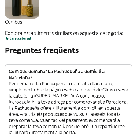
Combos
Explora establiments similars en aquesta categoria:
Internacional
Preguntes freqüents
Com puc demanar La Pachuqueña a domicili a
Barcelona?
Per demanar La Pachuqueña a domicili a Barcelona,
simplement obre la pàgina web o aplicació de Glovo i ves a
la categoria «SUPER-MARKET”». A continuació,
introdueix-hi la teva adreça per comprovar si, a Barcelona,
La Pachuqueña ofereix lliurament a domicili en aquesta
àrea. Ara tria els productes que vulguis i afegeix-los a la
teva comanda. Quan facis el pagament, es començarà a
preparar la teva comanda i, poc després, un repartidor te
la lliurarà directament a la porta.