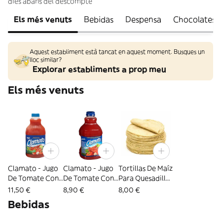
dies abans del descompte
Els més venuts
Bebidas
Despensa
Chocolates y
Aquest establiment està tancat en aquest moment. Busques un
lloc similar?
Explorar establiments a prop meu
Els més venuts
Clamato - Jugo
Clamato - Jugo
Tortillas De Maíz
De Tomate Con
De Tomate Con
Para Quesadillas
Almeja (1.89 Lt)
Almeja (946 Ml)
El Pachuco
11,50 €
8,90 €
8,00 €
Bebidas