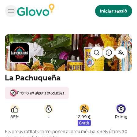
Iniciar sessió
La Pachuqueña
Promo en alguns productes
-
88%
2,99 €
Prime
Gratis
Els preus ratllats corresponen al preu més baix dels últims 30