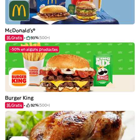
McDonald's®
Gratis
93%
(500+)
-50% en alguns productes
Burger King
Gratis
92%
(500+)