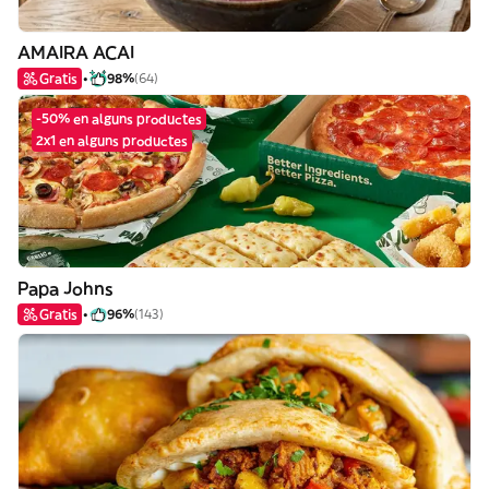
AMAIRA ACAI
Gratis
98%
(64)
-50% en alguns productes
2x1 en alguns productes
Papa Johns
Gratis
96%
(143)