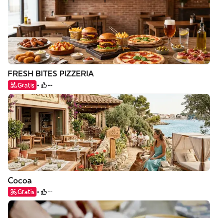
FRESH BITES PIZZERIA
Gratis
--
Cocoa
Gratis
--