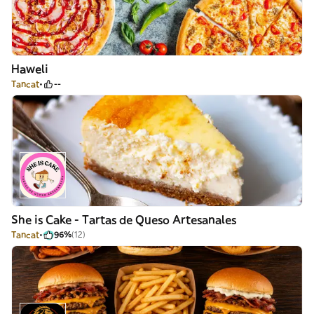
Haweli
Tancat
--
She is Cake - Tartas de Queso Artesanales
Tancat
96%
(12)