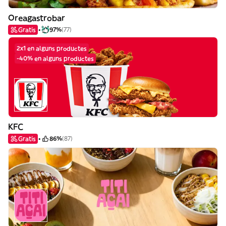
Oreagastrobar
Gratis
97%
(77)
2x1 en alguns productes
-40% en alguns productes
KFC
Gratis
86%
(87)