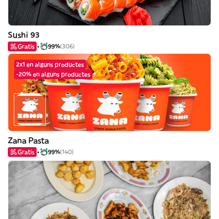
Sushi 93
Gratis
99%
(306)
2x1 en alguns productes
-20% en alguns productes
Zana Pasta
Gratis
99%
(140)