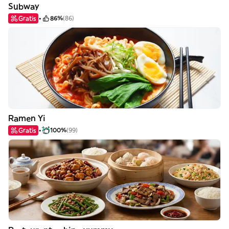
Subway
Gratis
86%
(86)
Ramen Yi
Gratis
100%
(99)