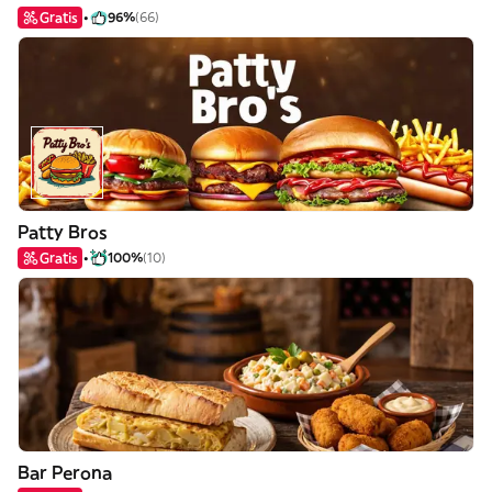
Gratis
96%
(66)
Patty Bros
Gratis
100%
(10)
Bar Perona