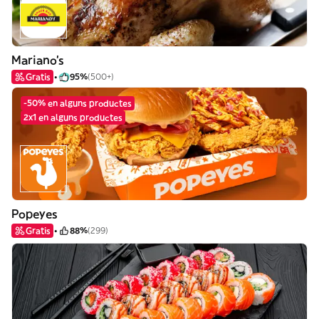
Mariano's
Gratis
95%
(500+)
-50% en alguns productes
2x1 en alguns productes
Popeyes
Gratis
88%
(299)