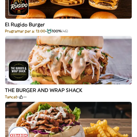
El Rugido Burger
Programar per a: 13:00
100%
(46)
THE BURGER AND WRAP SHACK
Tancat
--