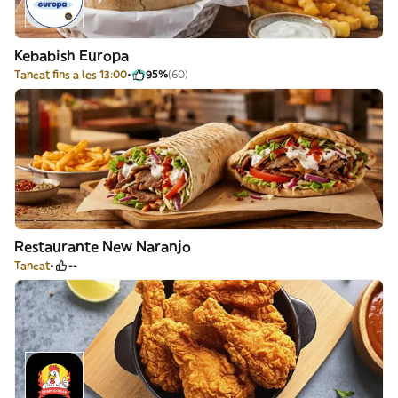
Kebabish Europa
Tancat fins a les 13:00
95%
(60)
Restaurante New Naranjo
Tancat
--