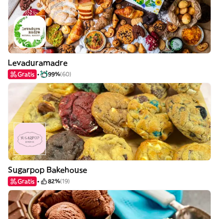
Levaduramadre
Gratis
99%
(60)
Sugarpop Bakehouse
Gratis
82%
(19)