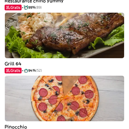
Restaurante chino yummy
Gratis
99%
(89)
Grill 64
Gratis
94%
(52)
Pinocchio