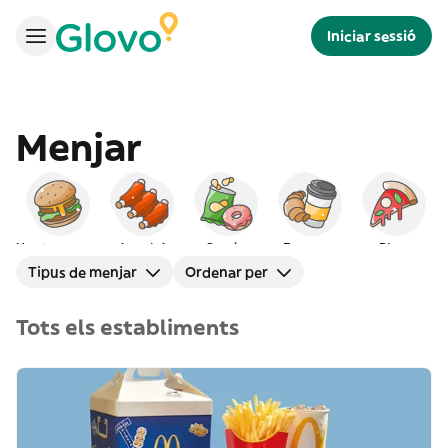
Iniciar sessió
Menjar
Hamburgueses
Americà
Snacks
Esmorzar
Pizza
Tipus de menjar
Ordenar per
Tots els establiments