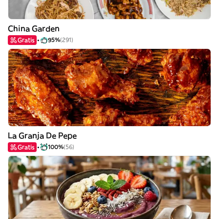
China Garden
Gratis
95%
(291)
La Granja De Pepe
Gratis
100%
(56)