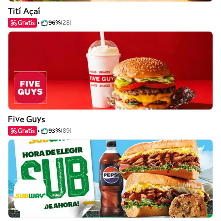
Tití Açaí
Gratis
96%
(28)
Five Guys
Gratis
93%
(89)