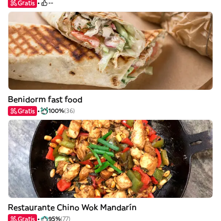
Gratis
--
Benidorm fast food
Gratis
100%
(36)
Restaurante Chino Wok Mandarín
Gratis
95%
(77)