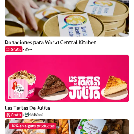
Donaciones para World Central Kitchen
Gratis
--
Las Tartas De Julita
Gratis
98%
(44)
-10% en alguns productes