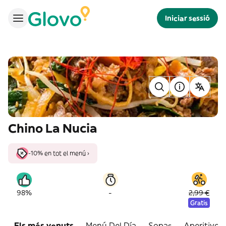
Iniciar sessió
Chino La Nucia
-10% en tot el menú ›
-
98%
2,99 €
Gratis
Els més venuts
Menú Del Día
Sopas
Aperitivos