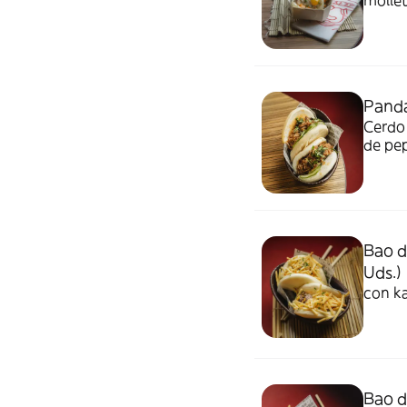
mollet
Pand
Cerdo 
de pep
Bao d
Uds.)
con ka
Bao d