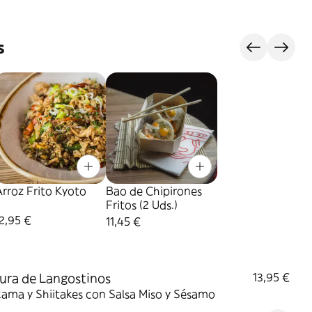
s
rroz Frito Kyoto
Bao de Chipirones
Fritos (2 Uds.)
2,95 €
11,45 €
ra de Langostinos
13,95 €
kama y Shiitakes con Salsa Miso y Sésamo