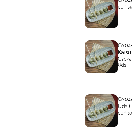
con su
Gyoza
Kaisu
Gyozas
Uds.) -
Gyoza
Uds.)
con sa