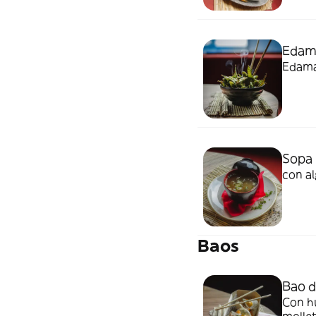
Edama
Edama
Sopa 
con a
Baos
Bao d
Con h