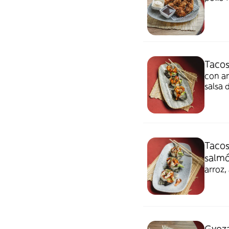
Tacos
con ar
salsa 
Tacos
salmó
arroz,
Gyoza