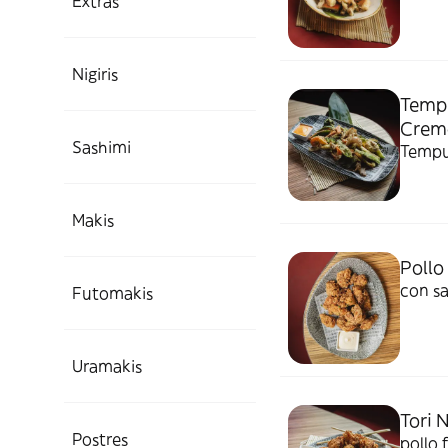
Extras
Nigiris
Tempu
Crem
Sashimi
Tempu
Makis
Pollo
con sa
Futomakis
Uramakis
Tori 
Postres
pollo 