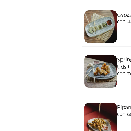
Gyoza
con su
Sprin
Uds.)
con ma
Pipar
con s