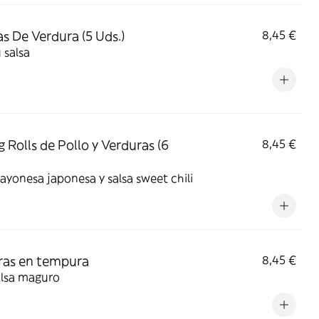
s De Verdura (5 Uds.)
8,45 €
 salsa
g Rolls de Pollo y Verduras (6
8,45 €
yonesa japonesa y salsa sweet chili
ras en tempura
8,45 €
alsa maguro