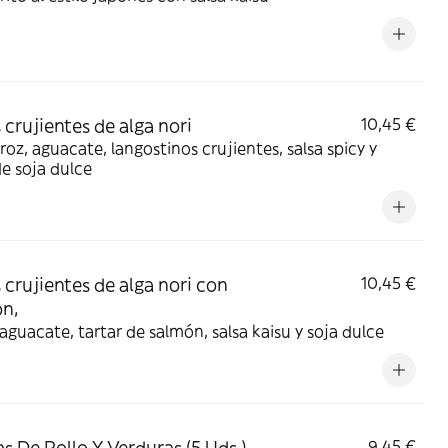
 crujientes de alga nori
10,45 €
roz, aguacate, langostinos crujientes, salsa spicy y
de soja dulce
 crujientes de alga nori con
10,45 €
n,
 aguacate, tartar de salmón, salsa kaisu y soja dulce
s De Pollo Y Verduras (5 Uds.)
9,45 €