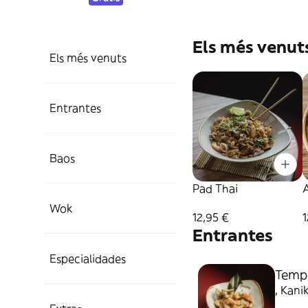
Els més venut
Els més venuts
Entrantes
Baos
Pad Thai
A
Wok
12,95 €
1
Entrantes
Especialidades
Tempu
, Kani