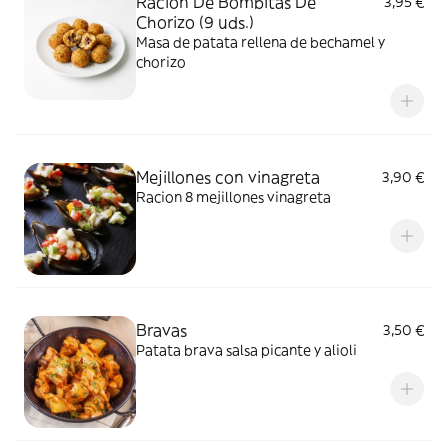
Ración De Bombitas De
3,95 €
Chorizo (9 uds.)
Masa de patata rellena de bechamel y
chorizo
Mejillones con vinagreta
3,90 €
Racion 8 mejillones vinagreta
Bravas
3,50 €
Patata brava salsa picante y alioli