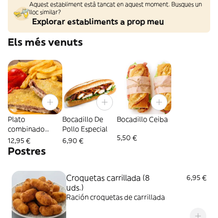
Aquest establiment està tancat en aquest moment. Busques un
lloc similar?
Explorar establiments a prop meu
Els més venuts
Plato
Bocadillo De
Bocadillo Ceiba
combinado
Pollo Especial
5,50 €
cachopo
12,95 €
6,90 €
Postres
Croquetas carrillada (8
6,95 €
uds.)
Ración croquetas de carrillada