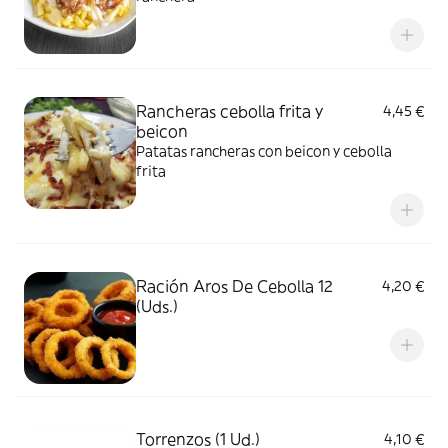
Rancheras cebolla frita y
4,45 €
beicon
Patatas rancheras con beicon y cebolla
frita
Ración Aros De Cebolla 12
4,20 €
(Uds.)
Torrenzos (1 Ud.)
4,10 €