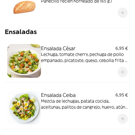
Panecillo recién horneado de (65 g.)
Ensaladas
Ensalada César
6,95 €
Lechuga, tomate cherry, pechuga de pollo
empanado, picatoste, queso, cebolla frita y
salsa César
Ensalada Ceiba
6,95 €
Mezcla de lechugas, patata cocida,
aceitunas, palitos de cangrejo, huevo, atún
y espárragos