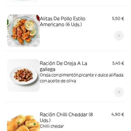
Alitas De Pollo Estilo
5,50 €
Americano (6 Uds.)
Ración De Oreja A La
5,45 €
gallega
Oreja con pimentón,picante y dulce aliñada
con aceite de oliva
Ración Chilli Cheddar (8
4,90 €
Uds.)
Chilli chedar