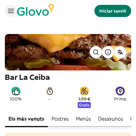
Iniciar sessió
Bar La Ceiba
-
100%
1,99 €
Prime
Gratis
Els més venuts
Postres
Menús
Desayunos
Pa