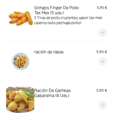
Gringos Finger De Pollo
5,95 €
Tex Mex (5 uds.)
5 Tiras de pollo crujientes, sabor tex mex
caseros (solo pechuga pollo)
ración de rabas
5,90 €
Ración De Gambas
5,90 €
Gabardina (8 Uds.)