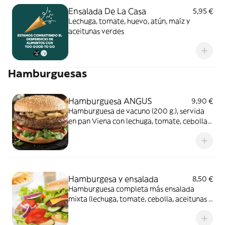
Ensalada De La Casa
5,95 €
Lechuga, tomate, huevo, atún, maíz y
aceitunas verdes
Hamburguesas
Hamburguesa ANGUS
9,90 €
Hamburguesa de vacuno (200 g.), servida
en pan Viena con lechuga, tomate, cebolla
caramelizada, beicon, pepinillo y extra de
queso
Hamburgesa y ensalada
8,50 €
Hamburguesa completa más ensalada
mixta (lechuga, tomate, cebolla, aceitunas y
huevo, aceite, vinagre y sal)