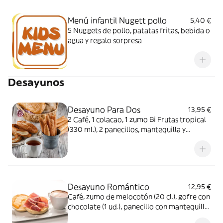
Menú infantil Nugett pollo
5,40 €
5 Nuggets de pollo, patatas fritas, bebida o
agua y regalo sorpresa
Desayunos
Desayuno Para Dos
13,95 €
2 Café, 1 colacao, 1 zumo Bi Frutas tropical
(330 ml.), 2 panecillos, mantequilla y
mermelada, aceite y tomate, jamón
serrano y bollería
Desayuno Romántico
12,95 €
Café, zumo de melocotón (20 cl.), gofre con
chocolate (1 ud.), panecillo con mantequilla
y mermelada (1 ud.), estuche de bombones