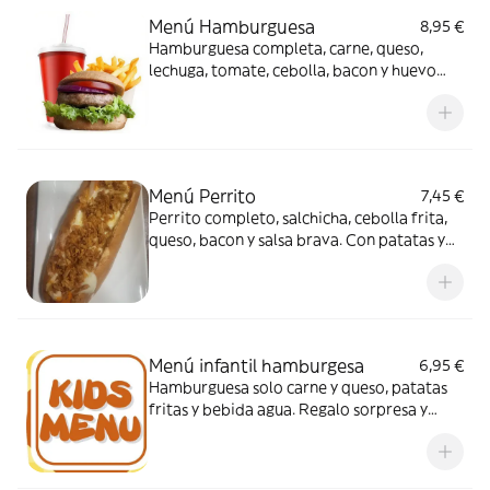
Menú Hamburguesa
8,95 €
Hamburguesa completa, carne, queso,
lechuga, tomate, cebolla, bacon y huevo
frito. Con patatas y Coca-Cola Sabor
Original lata 330ml.
Menú Perrito
7,45 €
Perrito completo, salchicha, cebolla frita,
queso, bacon y salsa brava. Con patatas y
Coca-Cola Sabor Original lata 330ml.
Menú infantil hamburgesa
6,95 €
Hamburguesa solo carne y queso, patatas
fritas y bebida agua. Regalo sorpresa y
postre