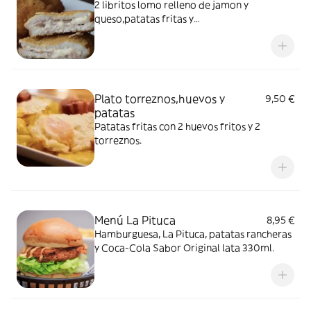
2 libritos lomo relleno de jamon y
queso,patatas fritas y
ensalada(lechuga,tomate y cebolla)
Plato torreznos,huevos y
9,50 €
patatas
Patatas fritas con 2 huevos fritos y 2
torreznos.
Menú La Pituca
8,95 €
Hamburguesa, La Pituca, patatas rancheras
y Coca-Cola Sabor Original lata 330ml.