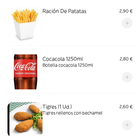
Ración De Patatas
2,90 €
Cocacola 1250ml
2,80 €
Botella cocacola 1250ml
Tigres (1 Ud.)
2,60 €
Tigres rellenos con bechamel