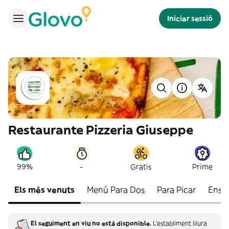
Iniciar sessió
Restaurante Pizzeria Giuseppe
-
99%
Gratis
Prime
Els més venuts
Menú Para Dos
Para Picar
Ensa
El seguiment en viu no està disponible.
L'establiment lliura