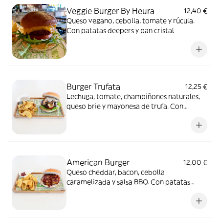
Veggie Burger By Heura
12,40 €
Queso vegano, cebolla, tomate y rúcula.
Con patatas deepers y pan cristal
Burger Trufata
12,25 €
Lechuga, tomate, champiñones naturales,
queso brie y mayonesa de trufa. Con
patatas deepers y pan brioix
American Burger
12,00 €
Queso cheddar, bacon, cebolla
caramelizada y salsa BBQ. Con patatas
deepers y pan brioix