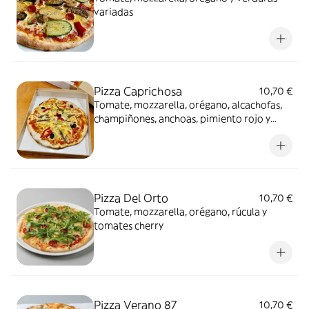
variadas
Pizza Caprichosa
10,70 €
Tomate, mozzarella, orégano, alcachofas,
champiñones, anchoas, pimiento rojo y
olivas
Pizza Del Orto
10,70 €
Tomate, mozzarella, orégano, rúcula y
tomates cherry
Pizza Verano 87
10,70 €