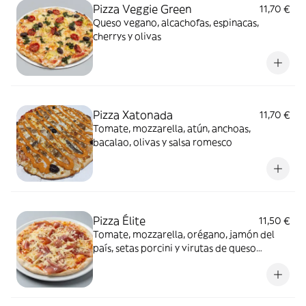
Pizza Veggie Green
11,70 €
Queso vegano, alcachofas, espinacas,
cherrys y olivas
Pizza Xatonada
11,70 €
Tomate, mozzarella, atún, anchoas,
bacalao, olivas y salsa romesco
Pizza Élite
11,50 €
Tomate, mozzarella, orégano, jamón del
país, setas porcini y virutas de queso
parmesano