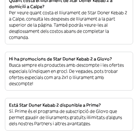
Quant costa el lliurament de Star Doner Kebab 2 a
domicili a Calpe?
Per veure quant costa el lliurament de Star Doner Kebab 2
a Calpe, consulta les despeses de lliurament a la part
superior de la pàgina. També podràs veure-les al
desglossament dels costos abans de completar la
comanda.
Hi ha promocions de Star Doner Kebab 2 a Glovo?
Busca sempre els productes amb descompte i les ofertes
especials (s’indiquen en groc). De vegades, pots trobar
ofertes especials com ara 2x1 o lliurament amb
descompte!
Està Star Doner Kebab 2 disponible a Prime?
Sí. Prime és el programa de subscripció de Glovo que
permet gaudir de lliuraments gratuïts il·limitats d’alguns
dels nostres Partners i altres avantatges.