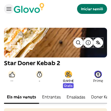
Iniciar sessió
Star Doner Kebab 2
-
--
0,49 €
Prime
Gratis
Els més venuts
Entrantes
Ensaladas
Doner Keb