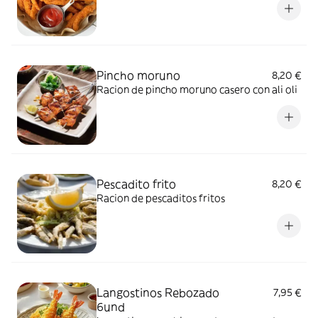
Pincho moruno
8,20 €
Racion de pincho moruno casero con ali oli
Pescadito frito
8,20 €
Racion de pescaditos fritos
Langostinos Rebozado
7,95 €
6und