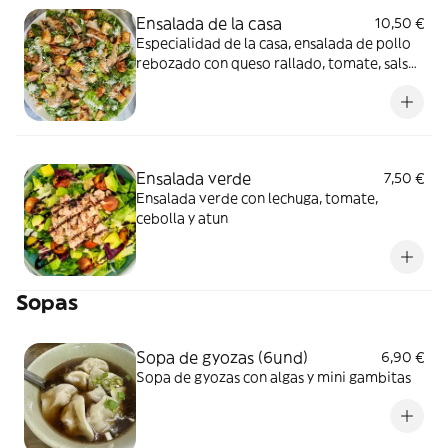
Ensalada de la casa
10,50 €
Especialidad de la casa, ensalada de pollo
rebozado con queso rallado, tomate, salsa
mostaza miel.
Ensalada verde
7,50 €
Ensalada verde con lechuga, tomate,
cebolla y atun
Sopas
Sopa de gyozas (6und)
6,90 €
Sopa de gyozas con algas y mini gambitas