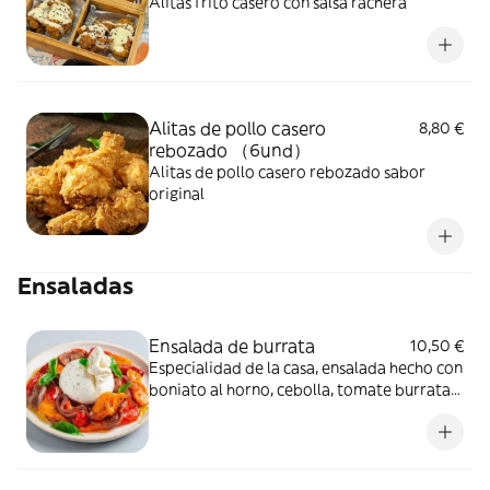
Alitas frito casero con salsa rachera
Alitas de pollo casero
8,80 €
rebozado （6und）
Alitas de pollo casero rebozado sabor
original
Ensaladas
Ensalada de burrata
10,50 €
Especialidad de la casa, ensalada hecho con
boniato al horno, cebolla, tomate burrata
fresca aliniado con pesto y mostaza miel.