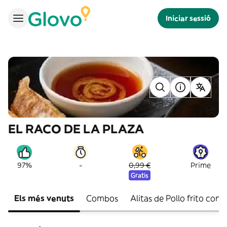
Iniciar sessió
EL RACO DE LA PLAZA
-
97%
0,99 €
Prime
Gratis
Els més venuts
Combos
Alitas de Pollo frito con s