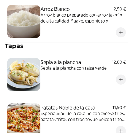
Arroz Blanco
2,50 €
Arroz blanco preparado con arroz jazmín
de alta calidad. Suave, esponjoso y
aromático, perfecto para acompañar
cualquier plato.
Tapas
Sepia a la plancha
12,80 €
Sepia a la plancha con salsa verde
Patatas Noble de la casa
11,50 €
Especialidad de la casa beicon cheese fries,
patatas fritas con trocitos de beicon fritos,
salsa ranchera y queso fundido.