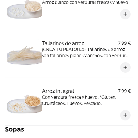
Arroz blanco con verduras frescas y huevo
Tallarines de arroz
7,99 €
¡CREA TU PLATO! Los Tallarines de arroz
son tallarines planos y anchos, con verdura
fresca y huevo.Añádele los ingredientes,
salsa y topping que prefieras. *sin gluten
Arroz integral
7,99 €
Con verdura fresca y huevo. *Gluten,
Crustáceos, Huevos, Pescado.
Sopas