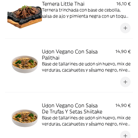
Ternera Little Thai
16,10 €
Ternera trinchada con base de cebolla,
salsa de ajo y pimienta negra con un toque
de cilantro, acompañada con un bowl de
arroz blanco, nivel de picante 1 *gluten,
Dióxido de azufre y sulfitos, Lacteos, Soja
Udon Vegano Con Salsa
14,90 €
Palithai
Base de tallarines de udon sin huevo, mix de
verduras, cacahuetes y sésamo negro, nivel
de picante 1 *Cacahuetes, Contiene gluten,
Hongos, Granos de sésamo
Udon Vegano Con Salsa
14,90 €
De Trufas Y Setas Shiitake
Base de tallarines de udon sin huevo, mix de
verduras, cacahuetes y sésamo negro, nivel
de picante 1 *Cacahuetes, Contiene gluten,
Hongos, Granos de sésamo