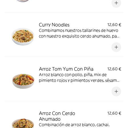
Crustáceos, Huevos, Pescado
Curry Noodles
12,60 €
Combinamos nuestros tallarines de huevo
con nuestro exquisito cerdo ahumado, pak
choi, cacahuetes y nuestra salsa de curry,
nivel de picante 1 *gluten, huevos
Arroz Tom Yum Con Piña
12,60 €
Arroz blanco con pollo, piña, mix de
pimiento rojos y pimientos verdes, sésamo
negro y nuestra salsa tom yum, nivel de
picante 1 *gluten, Crustáceos, Granos de
sésamo, Huevos, Moluscos, Pescado
Arroz Con Cerdo
12,60 €
Ahumado
Combinación de arroz blanco, cachai,