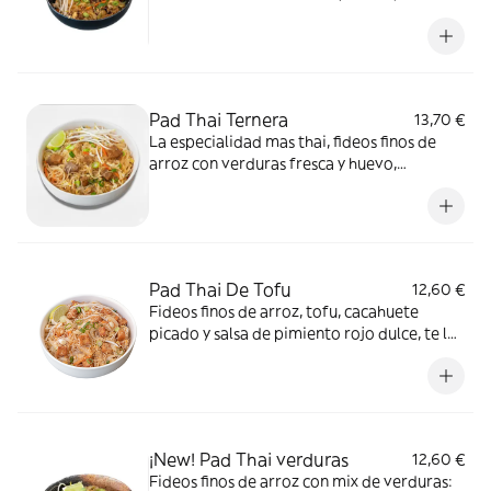
acompañado de carne de cerdo ahumado,
cacahuete picado y salsa de pimiento rojo
dulce. ¡Incluye el Crunchy Box! (Cebollino,
cacahuetes, brotes de soja y lima)
*Cacahuetes, Contiene gluten, Huevos, Soja
Pad Thai Ternera
13,70 €
La especialidad mas thai, fideos finos de
arroz con verduras fresca y huevo,
acompañado de ternera, cacahuete picado
y salsa de pimiento rojo dulce. ¡Incluye el
Crunchy Box! *Cacahuetes, Contiene gluten,
Huevos, Soja
Pad Thai De Tofu
12,60 €
Fideos finos de arroz, tofu, cacahuete
picado y salsa de pimiento rojo dulce, te lo
servimos junto a brotes de soja, cacahuete,
cebollino y lima para hacer de nuestro Pad
Thai el combo perfecto *Cacahuetes,
Contiene gluten, Huevos, Soja
¡New! Pad Thai verduras
12,60 €
Fideos finos de arroz con mix de verduras: