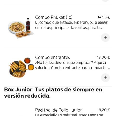
por solo +2€!
Combo Phuket (1p)
14,95 €
El combo que estabas esperando... a elegir
entre tus principales favoritos, para ti
solit@. Un entrante a elegir (cantidad para
una persona) + tu principal favorito.
¡Puedes añadir una bebida por solo +2€!
Combo entrantes
13,00 €
¿No te decides con que empezar? Aquí la
solución. Combo entrante para compartir.
Wan tan, secretos y Rollitos de marisco
acompañados de nuestra salsa Tom Yum y
pimiento rojo dulce.
Box Junior: Tus platos de siempre en
versión reducida.
Pad thai de Pollo Junior
9,20 €
La especialidad más thai, fideos finos de