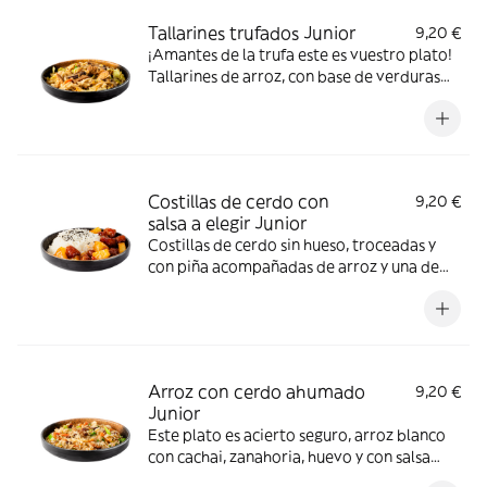
Tallarines trufados Junior
9,20 €
¡Amantes de la trufa este es vuestro plato!
Tallarines de arroz, con base de verduras
frescas, cebolla, huevo, pollo, setas shiitake
y salsa de setas y trufas. *Gluten, Hongos,
Crustáceos, Huevos, Pescado
Costillas de cerdo con
9,20 €
salsa a elegir Junior
Costillas de cerdo sin hueso, troceadas y
con piña acompañadas de arroz y una de
nuestras salsas caseras a tu elección. Te
recomendamos la agridulce o la salsa thai.
*Altramuces, Contiene gluten, sésamo
Arroz con cerdo ahumado
9,20 €
Junior
Este plato es acierto seguro, arroz blanco
con cachai, zanahoria, huevo y con salsa
Estilo Chino. *contiene gluten, huevos