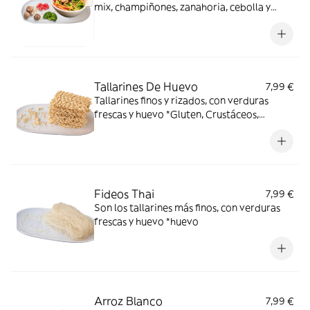
mix, champiñones, zanahoria, cebolla y
repollo. *Gluten, Crustáceos, Huevos,
Pescado.
Tallarines De Huevo
7,99 €
Tallarines finos y rizados, con verduras
frescas y huevo *Gluten, Crustáceos,
Huevos, Pescado
Fideos Thai
7,99 €
Son los tallarines más finos, con verduras
frescas y huevo *huevo
Arroz Blanco
7,99 €