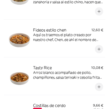
zanahoria y salsa al estilo chino, hacen que
este plato sea brutal *Contiene gluten,
Huevos
Fideos estilo chen
12,60 €
Aquí os traemos el plato creado por
nuestro chef, Chen, de ahí el nombre de
este plato. Chen creó esta combinación de
fideos finos de arroz con pollo, ternera,
tofu, sésamo blanco y cómo no, la salsa
Chen, también creada por él. *gluten,
Crustáceos, Granos de sésamo, Huevos,
Tasty Rice
10,08 €
Moluscos, Pescado, Soja
Arroz blanco acompañado de pollo,
champiñones, salsa teriyaki y cebolla frita
¡Para chuparse los dedos! *gluten, Granos
de sésamo, Huevos, Soja
Costillas de cerdo
9,66 €