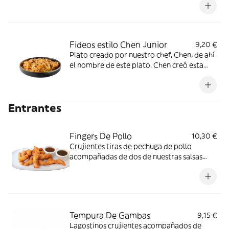
Fideos estilo Chen Junior
9,20 €
Plato creado por nuestro chef, Chen, de ahí
el nombre de este plato. Chen creó esta
combinación de fideos finos de arroz, con
base de verduras frescas, cebolla, huevo,
pollo, ternera, tofu, sésamo blanco y cómo
Entrantes
no, la salsa Chen. *gluten, Crustáceos,
Granos de sésamo, Huevos, Moluscos,
Pescado, Soja
Fingers De Pollo
10,30 €
Crujientes tiras de pechuga de pollo
acompañadas de dos de nuestras salsas
*gluten, Huevos
Tempura De Gambas
9,15 €
Lagostinos crujientes acompañados de