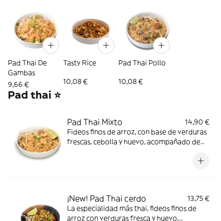
Pad Thai De
Tasty Rice
Pad Thai Pollo
Gambas
10,08 €
10,08 €
9,66 €
Pad thai ⭐
Pad Thai Mixto
14,90 €
Fideos finos de arroz, con base de verduras
frescas, cebolla y huevo, acompañado de
pollo, ternera, gambas, cacahuete picado y
salsa de pimiento rojo dulce. Añade brotes
de soja, cacahuete, cebollino y lima para el
Pad Thai perfecto. *Cacahuetes, Contiene
gluten, Crustáceos, Huevos, Soja
¡New! Pad Thai cerdo
13,75 €
La especialidad más thai, fideos finos de
arroz con verduras fresca y huevo,