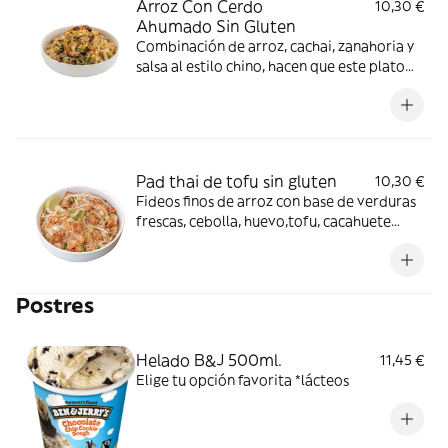
Arroz Con Cerdo
10,30 €
Ahumado Sin Gluten
Combinación de arroz, cachai, zanahoria y
salsa al estilo chino, hacen que este plato
sea brutal *huevo
Pad thai de tofu sin gluten
10,30 €
Fideos finos de arroz con base de verduras
frescas, cebolla, huevo,tofu, cacahuete
picado y salsa de pimiento rojo dulce sin
gluten (con un toque picante) Acompañado
del Crunchy box ( cebollino, brotes de soja y
Postres
lima) *cacahuetes, huevos, soja
Helado B&J 500ml.
11,45 €
Elige tu opción favorita *lácteos