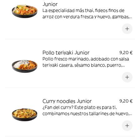
Junior
La especialidad más thai, fideos finos de
arroz con verdura fresca y huevo, gambas,
cacahuete picado y salsa de pimiento rojo
dulce. ¡Incluye el Crunchy Box! *Cacahuetes,
Contiene gluten, Crustáceos, Huevos, Soja
Pollo teriyaki Junior
9,20 €
Pollo fresco marinado, adobado con salsa
teriyaki casera, sésamo blanco, puerro,
zanahoria, cebollino y cacahuetes,
acompañado de un bol de arroz blanco,
pruébalo todo junto y sabrás de lo que
hablamos… *Contiene gluten, Dióxido de
azufre y sulfitos, Soja
Curry noodles Junior
9,20 €
¿Fan del curry? Este plato es para ti,
combinamos nuestros tallarines de huevo,
con base de verduras frescas, cebolla y
huevo, nuestro exquisito cerdo ahumado,
pak choi, cacahuetes y nuestra salsa curry.
*gluten, Huevos