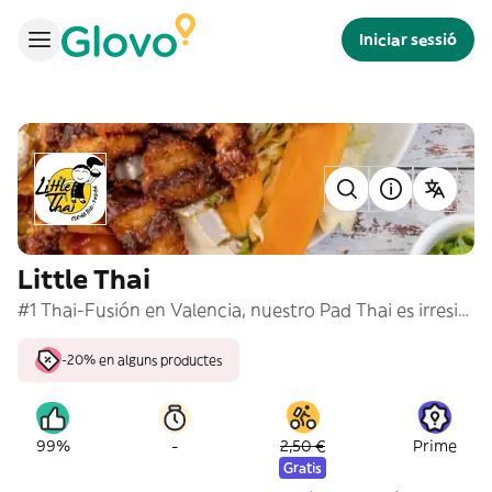
Iniciar sessió
Little Thai
#1 Thai-Fusión en Valencia, nuestro Pad Thai es irresistible. @littlethai_es
-20% en alguns productes
-
99%
2,50 €
Prime
Gratis