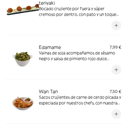
teriyaki
Bocado crujiente por fuera y súper
cremoso por dentro, con pato y un toque
teriyaki que deja ese punto dulce-salado
irresistible. * lácteos,gluten,soja
Edamame
7,99 €
Vainas de soja acompañamos de sésamo
negro y salsa de pimiento rojo dulce
*gluten, Granos de sésamo, Soja
Wan Tan
7,50 €
Sacos crujientes de carne de cerdo picada y
especiada por nuestros chefs, con nuestra
salsa casera de pimiento rojo dulce *gluten,
Huevos, Soja