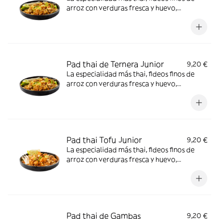
arroz con verduras fresca y huevo,
acompañado de carne de pollo, cacahuete
picado y salsa de pimiento rojo dulce.
¡Incluye el Crunchy Box! *Cacahuetes,
Contiene gluten, Huevos, Soja
Pad thai de Ternera Junior
9,20 €
La especialidad más thai, fideos finos de
arroz con verduras fresca y huevo,
acompañado de carne de ternera,
cacahuete picado y salsa de pimiento rojo
dulce. ¡Incluye el Crunchy Box! *Cacahuetes,
Contiene gluten, Huevos, Soja
Pad thai Tofu Junior
9,20 €
La especialidad más thai, fideos finos de
arroz con verduras fresca y huevo,
acompañado de tofu, cacahuete picado y
salsa de pimiento rojo dulce. ¡Incluye el
Crunchy Box! *Cacahuetes, Contiene gluten,
Huevos, Soja
Pad thai de Gambas
9,20 €