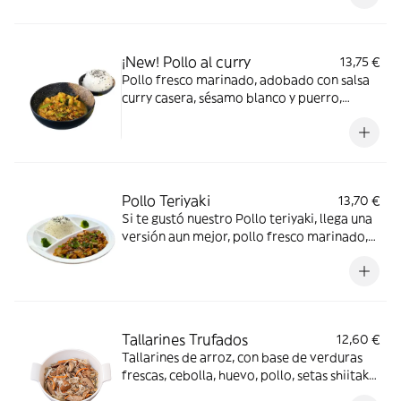
¡New! Pollo al curry
13,75 €
Pollo fresco marinado, adobado con salsa
curry casera, sésamo blanco y puerro,
zanahoria, cebollino y cacahuetes,
acompañado de un bol de arroz blanco,
pruébalo todo junto y sabrás de lo que
hablamos… *cacahuetes,soja, sulfitos,gluten,
sesámo
Pollo Teriyaki
13,70 €
Si te gustó nuestro Pollo teriyaki, llega una
versión aun mejor, pollo fresco marinado,
adobado con salsa teriyaki casera, sésamo
blanco y ahora le añadimos puerro,
zanahoria, cebollino y cacahuetes,
acompañado de un bol de arroz blanco.
*Contiene gluten, Dióxido de azufre y
Tallarines Trufados
12,60 €
sulfitos, Soja
Tallarines de arroz, con base de verduras
frescas, cebolla, huevo, pollo, setas shiitake,
salsa de setas y trufas *Gluten, Hongos,