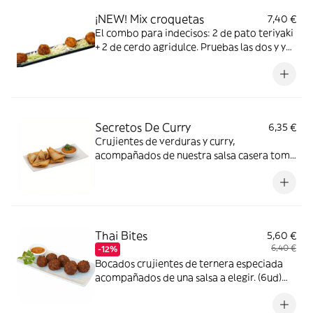
¡NEW! Mix croquetas
7,40 €
El combo para indecisos: 2 de pato teriyaki
+ 2 de cerdo agridulce. Pruebas las dos y ya
eliges tu favorita (o repites). *
lácteos,gluten,soja,sulfitos
Secretos De Curry
6,35 €
Crujientes de verduras y curry,
acompañados de nuestra salsa casera tom
yum, están tan sabrosos que seguro que
querrás repetir, nivel de picante 1 *gluten,
Crustáceos, Pescado, Soja
Thai Bites
5,60 €
6,40 €
-12%
Bocados crujientes de ternera especiada
acompañados de una salsa a elegir. (6ud)
*Gluten, Huevos, Soja