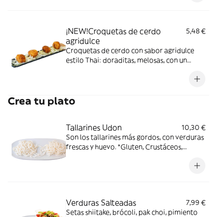
¡NEW!Croquetas de cerdo
5,48 €
agridulce
Croquetas de cerdo con sabor agridulce
estilo Thai: doraditas, melosas, con un
ligero toque de pimienta y ese contraste de
sabores que engancha desde el primer
bocado. * lácteos,gluten,sulfitos
Crea tu plato
Tallarines Udon
10,30 €
Son los tallarines más gordos, con verduras
frescas y huevo. *Gluten, Crustáceos,
Huevos, Pescado.
Verduras Salteadas
7,99 €
Setas shiitake, brócoli, pak choi, pimiento