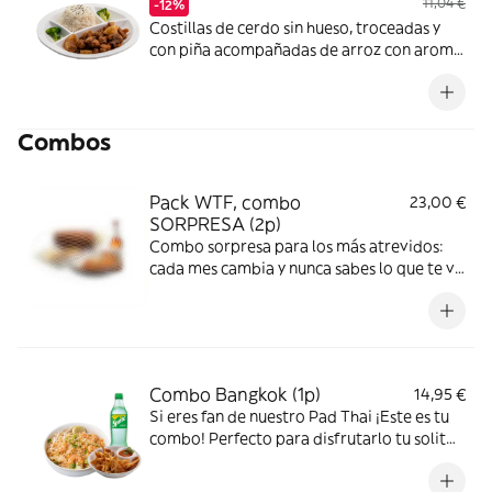
11,04 €
-12%
Costillas de cerdo sin hueso, troceadas y
con piña acompañadas de arroz con aroma
de limón y con una de nuestras salsas
caseras a tu elección. Nosotros te
recomendamos la salsa agridulce o la Thai.
Combos
*Altramuces, Contiene gluten, sésamo
Pack WTF, combo
23,00 €
SORPRESA (2p)
Combo sorpresa para los más atrevidos:
cada mes cambia y nunca sabes lo que te va
a tocar. Ideal para 2 personas. Solo te
adelantamos una cosa: está brutal. ¿Te
atreves a probarlo? Incluye:entrante +
principal + principal junior + postre + 2
bebidas.
Combo Bangkok (1p)
14,95 €
Si eres fan de nuestro Pad Thai ¡Este es tu
combo! Perfecto para disfrutarlo tu solit@.
Entrante a elegir (cantidad para una
persona) + tu Pad thai fav. ¡Añade la bebida