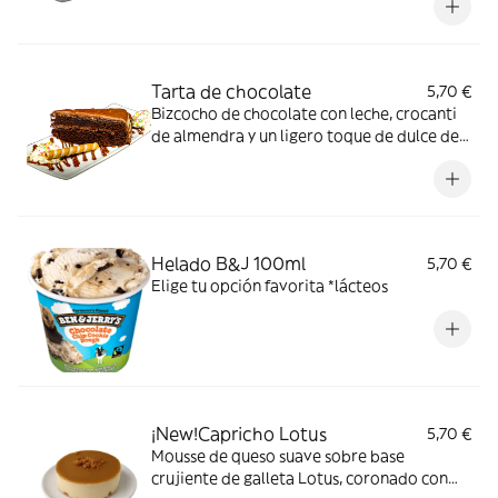
de cáscara, Huevos, Lacteos, Soja
Tarta de chocolate
5,70 €
Bizcocho de chocolate con leche, crocanti
de almendra y un ligero toque de dulce de
leche *Cacahuetes, gluten, Dióxido de
azufre y sulfitos, Frutos de cáscara, Huevos,
Lacteos, Soja
Helado B&J 100ml
5,70 €
Elige tu opción favorita *lácteos
¡New!Capricho Lotus
5,70 €
Mousse de queso suave sobre base
crujiente de galleta Lotus, coronado con