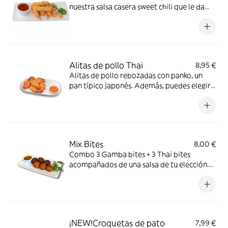
nuestra salsa casera sweet chili que le da
ese toque picante *Contiene gluten,
Crustáceos, Huevos, Soja
Alitas de pollo Thai
8,95 €
Alitas de pollo rebozadas con panko, un
pan típico japonés. Además, puedes elegir
una salsas para acompañarlas. (6 unidades).
*Gluten, Huevos
Mix Bites
8,00 €
Combo 3 Gamba bites + 3 Thai bites
acompañados de una salsa de tu elección.
*Gluten, Huevos, Soja,Crustáceos, Dióxido
de azufre y sulfitos, Frutos de cáscara,
Lacteos, Moluscos, Pescado
¡NEW!Croquetas de pato
7,99 €