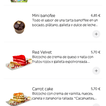
Mini banofee
6,85 €
Todo el sabor de una tarta banoffee en un
bocado, plátano, galleta y dulce de leche
bañado en chocolate con leche. *Gluten,
Huevo, Lácteos, Frutos secos
Red Velvet
5,70 €
Bizcocho de crema de queso y nata con
frutos rojos y galleta espolvoreada.
*Cacahuetes, gluten, Dióxido de azufre y
sulfitos, Frutos de cáscara, Huevos, Lacteos,
Soja
Carrot cake
5,70 €
Bizcocho con crema de vainilla, nueces,
canela y zanahoria rallada. *Cacahuetes,
gluten, Dióxido de azufre y sulfitos, Frutos