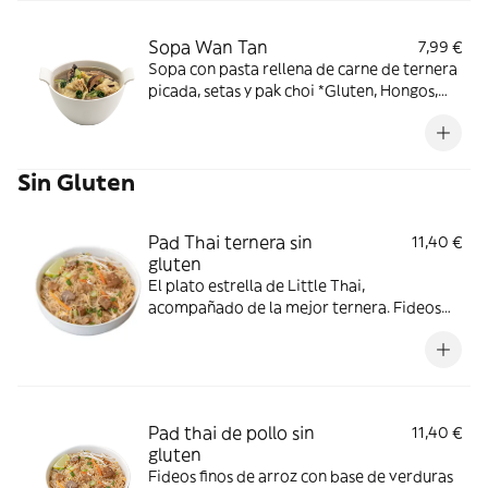
Sopa Wan Tan
7,99 €
Sopa con pasta rellena de carne de ternera
picada, setas y pak choi *Gluten, Hongos,
Soja
Sin Gluten
Pad Thai ternera sin
11,40 €
gluten
El plato estrella de Little Thai,
acompañado de la mejor ternera. Fideos
finos de arroz con base de verduras frescas,
cebolla y huevo, acompañado de ternera,
cacahuete picado y salsa de pimiento rojo
dulce sin gluten. ¡Incluye el Crunchy Box!
Cebollino, brotes de soja, lima y
Pad thai de pollo sin
11,40 €
cacahuetes. *Cacahuetes, Contiene gluten,
gluten
Huevos, Soja
Fideos finos de arroz con base de verduras