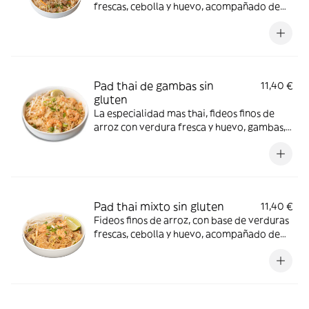
frescas, cebolla y huevo, acompañado de
pollo, cacahuete picado y salsa de pimiento
rojo dulce sin gluten. *cacahuetes, huevos,
soja
Pad thai de gambas sin
11,40 €
gluten
La especialidad mas thai, fideos finos de
arroz con verdura fresca y huevo, gambas,
cacahuete picado y salsa de pimiento rojo
dulce. ¡Incluye el Crunchy Box! (Cebollino,
cacahuetes, brotes de soja y lima)
*cacahuetes, huevos, soja
Pad thai mixto sin gluten
11,40 €
Fideos finos de arroz, con base de verduras
frescas, cebolla y huevo, acompañado de
pollo, ternera, gambas, cacahuete picado y
salsa de pimiento rojo dulce sin gluten.
*cacahuetes, crustáceos, huevos, soja