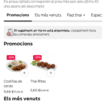
Els preus ratllats corresponen al preu més baix dels últims 30
dies abans del descompte
Promocions
Els més venuts
Pad thai ⭐
Especia
El seguiment en viu no està disponible.
L'establiment lliura
les comandes directament.
Promocions
-12%
-12%
Costillas de
Thai Bites
cerdo
5,60 €
6,40 €
9,66 €
11,04 €
Els més venuts