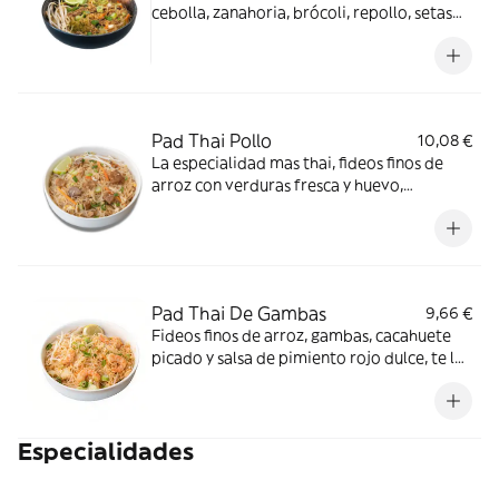
cebolla, zanahoria, brócoli, repollo, setas
shiitake, Pak Choi, cacahuete picado y salsa
de pimiento rojo dulce. ¡Incluye el Crunchy
Box! (cebollino, brotes de soja y lima)
*Cacahuetes, Contiene gluten, Soja
Pad Thai Pollo
10,08 €
La especialidad mas thai, fideos finos de
arroz con verduras fresca y huevo,
acompañado de pollo, cacahuete picado y
salsa de pimiento rojo dulce. ¡Incluye el
Crunchy Box! *Cacahuetes, Contiene gluten,
Huevos, Soja
Pad Thai De Gambas
9,66 €
Fideos finos de arroz, gambas, cacahuete
picado y salsa de pimiento rojo dulce, te lo
servimos junto a brotes de soja, cacahuete,
cebollino y lima para hacer de nuestro Pad
Thai el combo perfecto *Cacahuetes,
Especialidades
Contiene gluten, Crustáceos, Huevos, Soja