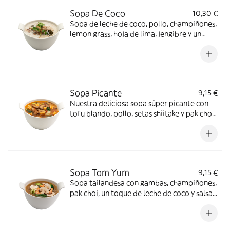
Sopa De Coco
10,30 €
Sopa de leche de coco, pollo, champiñones,
lemon grass, hoja de lima, jengibre y un
toque picante, nivel de picante 1 *gluten,
hongos
Sopa Picante
9,15 €
Nuestra deliciosa sopa súper picante con
tofu blando, pollo, setas shiitake y pak choi,
nivel de picante 3 *Gluten, Hongos, Soja
Sopa Tom Yum
9,15 €
Sopa tailandesa con gambas, champiñones,
pak choi, un toque de leche de coco y salsa
tom yum, nivel de picante 1 *Gluten,
Crustáceos, Hongos, Moluscos, Pescado