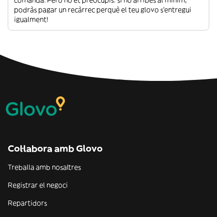
comanda. Però no et preocupis: si no arribes al mínim,
podràs pagar un recàrrec perquè el teu glovo s’entregui
igualment!
Col·labora amb Glovo
Treballa amb nosaltres
Registrar el negoci
Repartidors