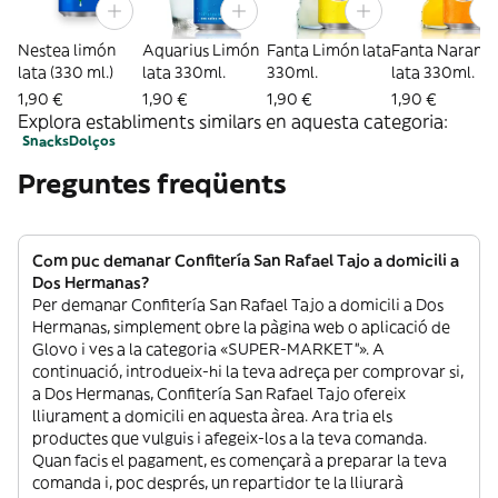
Nestea limón
Aquarius Limón
Fanta Limón lata
Fanta Naranja
lata (330 ml.)
lata 330ml.
330ml.
lata 330ml.
1,90 €
1,90 €
1,90 €
1,90 €
Explora establiments similars en aquesta categoria:
Snacks
Dolços
Preguntes freqüents
Com puc demanar Confitería San Rafael Tajo a domicili a
Dos Hermanas?
Per demanar Confitería San Rafael Tajo a domicili a Dos
Hermanas, simplement obre la pàgina web o aplicació de
Glovo i ves a la categoria «SUPER-MARKET”». A
continuació, introdueix-hi la teva adreça per comprovar si,
a Dos Hermanas, Confitería San Rafael Tajo ofereix
lliurament a domicili en aquesta àrea. Ara tria els
productes que vulguis i afegeix-los a la teva comanda.
Quan facis el pagament, es començarà a preparar la teva
comanda i, poc després, un repartidor te la lliurarà