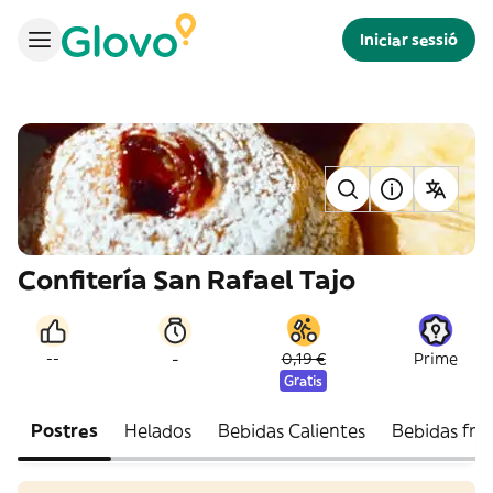
Iniciar sessió
Confitería San Rafael Tajo
-
--
0,19 €
Prime
Gratis
Postres
Helados
Bebidas Calientes
Bebidas fría