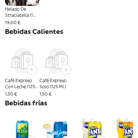
Helado De
Straciatella (1
Lt.)
19,00 €
Bebidas Calientes
Café Expreso
Café Expreso
Con Leche (125
Solo (125 Ml.)
Ml.)
1,50 €
1,50 €
Bebidas frías