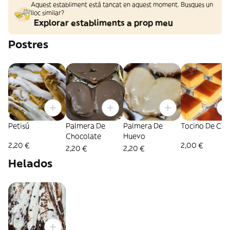
Aquest establiment està tancat en aquest moment. Busques un
lloc similar?
Explorar establiments a prop meu
Postres
Petisú
Palmera De
Palmera De
Tocino De Cie
Chocolate
Huevo
2,20 €
2,00 €
2,20 €
2,20 €
Helados