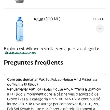
Agua (500 Ml.)
0,60 €
Explora establiments similars en aquesta categoria:
Àrab
Italià
Kebab
Pizza
Preguntes freqüents
Com puc demanar Pak Sol Kebab House And Pizzeria a
domicili a El Ejido?
Per demanar Pak Sol Kebab House And Pizzeria a domicili
a El Ejido, simplement obre la pàgina web o aplicació de
Glovo i ves a la categoria «RESTAURANT”». A continuació,
introdueix-hi la teva adreça per comprovar si, a El Ejido,
Pak Sol Kebab House And Pizzeria ofereix lliurament a