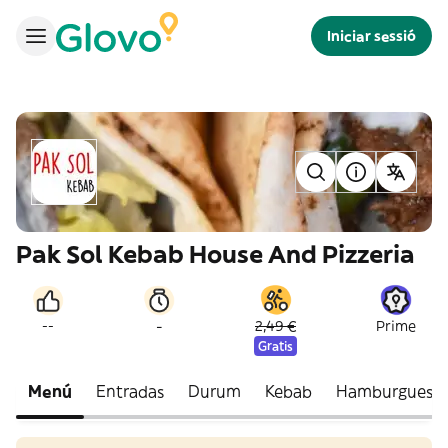
Iniciar sessió
Pak Sol Kebab House And Pizzeria
-
--
2,49 €
Prime
Gratis
Menú
Entradas
Durum
Kebab
Hamburguesa