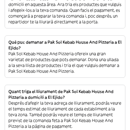
domicili en aquesta àrea. Ara tria els productes que vulguis
i afegeix-los a la teva comanda. Quan facis el pagament, es
començarà a preparar la teva comanda i, poc després, un
repartidor te la lliurarà directament a la porta.
Què puc demanar a Pak Sol Kebab House And Pizzeria a El
Ejido?
Pak Sol Kebab House And Pizzeria ofereix una gran
varietat de productes que pots demanar. Dona una ullada
a la seva llista de productes i tria el que vulguis demanar a
Pak Sol Kebab House And Pizzeria.
Quant triga el lliurament de Pak Sol Kebab House And
Pizzeria a domicili a El Ejido?
Després d’afegir la teva adreça de lliurament, podràs veure
el temps estimat de lliurament de cada establiment a la
teva zona. També podràs veure el temps de lliurament
previst de la comanda feta a Pak Sol Kebab House And
Pizzeria a la pàgina de pagament.