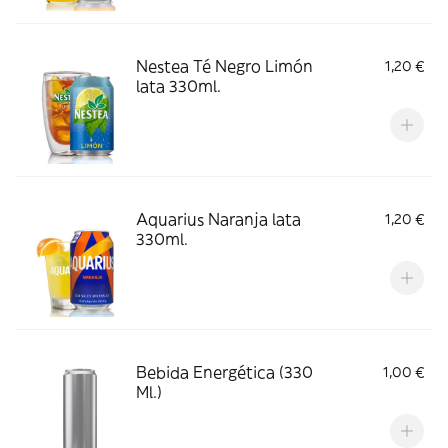
Nestea Té Negro Limón
1,20 €
lata 330ml.
Aquarius Naranja lata
1,20 €
330ml.
Bebida Energética (330
1,00 €
Ml.)