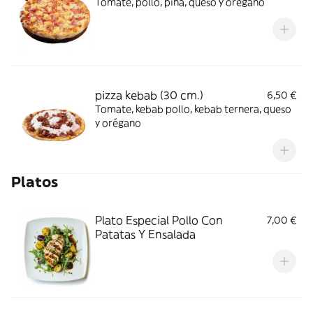
Tomate, pollo, piña, queso y orégano
pizza kebab (30 cm.)
6,50 €
Tomate, kebab pollo, kebab ternera, queso
y orégano
Platos
Plato Especial Pollo Con
7,00 €
Patatas Y Ensalada