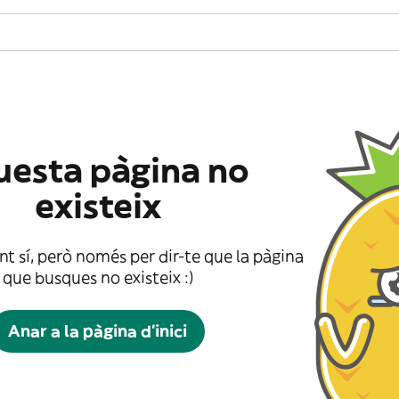
esta pàgina no
existeix
t sí, però només per dir-te que la pàgina
que busques no existeix :)
Anar a la pàgina d'inici