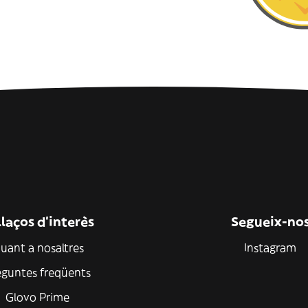
laços d'interès
Segueix-no
uant a nosaltres
Instagram
eguntes freqüents
Glovo Prime