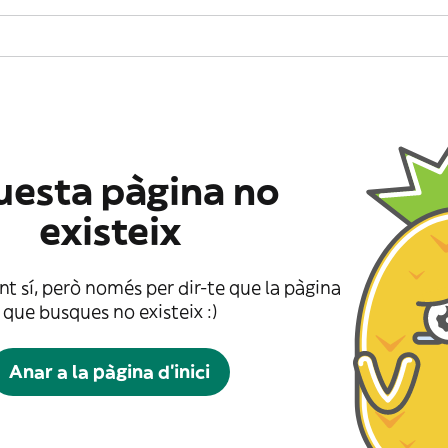
esta pàgina no
existeix
t sí, però només per dir-te que la pàgina
que busques no existeix :)
Anar a la pàgina d'inici