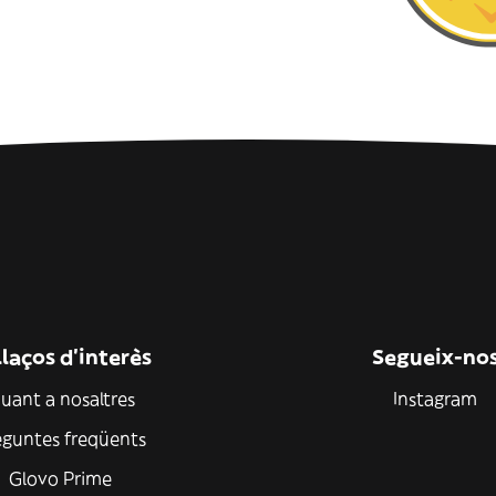
laços d'interès
Segueix-no
uant a nosaltres
Instagram
eguntes freqüents
Glovo Prime