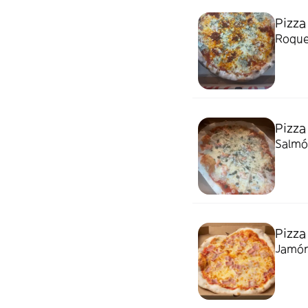
Pizza
Roque
Pizza
Salmó
Pizza
Jamón