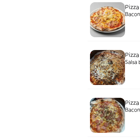
Pizza
Bacon
Pizza
Salsa 
Pizza
Bacon