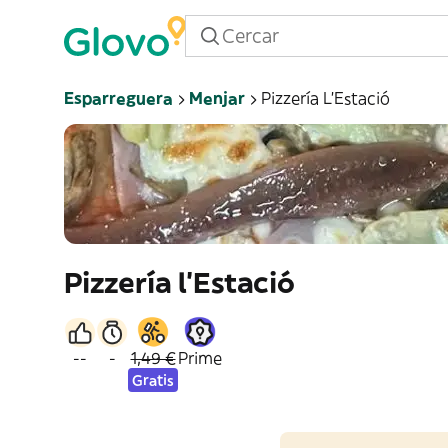
Esparreguera
Menjar
Pizzería L’Estació
Pizzería l’Estació
--
-
1,49 €
Prime
Gratis