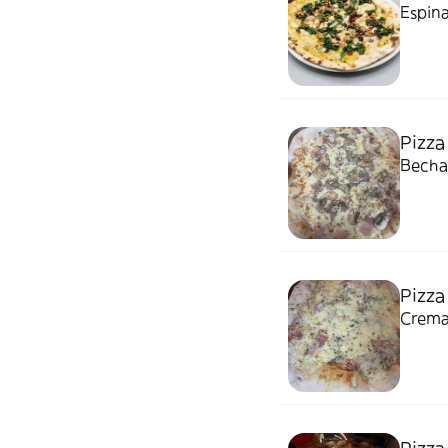
Espina
Pizza
Becha
Pizza
Crema