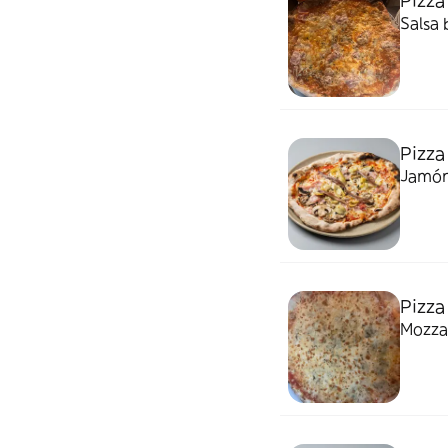
Pizza
Salsa
Pizza
Jamón
Pizza
Mozza