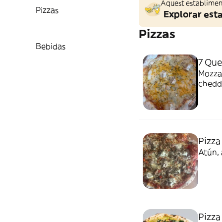
Aquest establiment
Pizzas
Explorar est
Pizzas
Bebidas
7 Que
Mozza
chedd
Pizza
Atún, 
Pizza