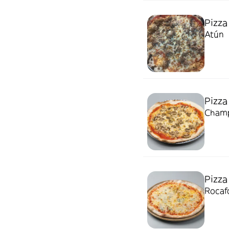
Pizza
Atún
Pizza
Champ
Pizza
Rocaf