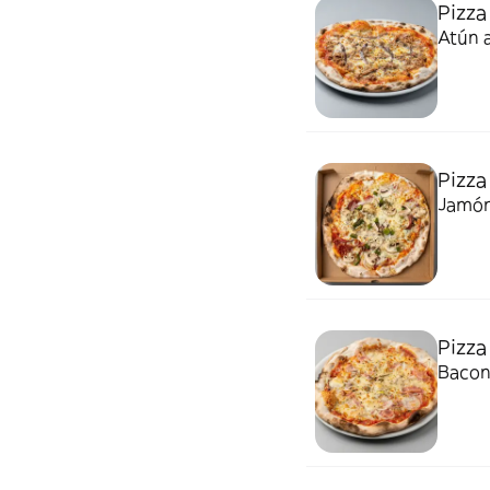
Pizza
Atún 
Pizza
Jamón 
Pizza
Bacon,