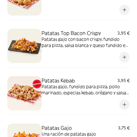
Patatas Top Bacon Crispy
3,95 €
Patatas gajo con bacon crispy, fundido
para pizza, salsa blanca y queso fundido en
polvo.​
Patatas Kebab
3,95 €
Patatas gajo, fundido para pizza, pollo
marinado, especias kebab, orégano y salsa
kebab. ¡Keeeeeeee gocheo!
Patatas Gajo
3,75 €
Una ración de patatas gajo