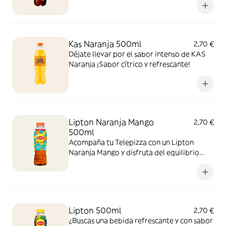
sabor!
Kas Naranja 500ml
2,70 €
Déjate llevar por el sabor intenso de KAS
Naranja ¡Sabor cítrico y refrescante!
Lipton Naranja Mango
2,70 €
500ml
Acompaña tu Telepizza con un Lipton
Naranja Mango y disfruta del equilibrio
perfecto entre el cítrico de la naranja y el
toque tropical del mango. ¡El sabor
refrescante del verano!
Lipton 500ml
2,70 €
¿Buscas una bebida refrescante y con sabor