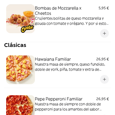
Bombas de Mozzarella x
5,95 €
Cheetos
Crujientes bolitas de queso mozzarella y
gouda con tomate y orégano. Y por si esto
no fuera suficientemente bueno: topping
de Cheetos acompañado de nuestra salsa
Quesabrosa.
Clásicas
Hawaiana Familiar
26,95 €
Nuestra masa de siempre, queso fundido,
doble de york, piña, tomate y extra de
fundido para pizza. Dulce, salada… y
siempre deliciosa.
Pepe Pepperoni Familiar
26,95 €
Nuestra masa de siempre con doble de
pepperoni para los amantes del sabor
intenso.