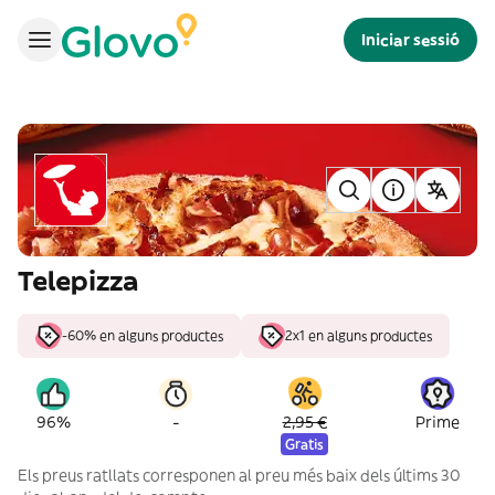
Iniciar sessió
Telepizza
-60% en alguns productes
2x1 en alguns productes
-
96%
2,95 €
Prime
Gratis
Els preus ratllats corresponen al preu més baix dels últims 30