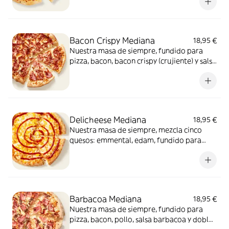
Bacon Crispy Mediana
18,95 €
Nuestra masa de siempre, fundido para
pizza, bacon, bacon crispy (crujiente) y salsa
barbacoa para el toque perfecto. ¡Ñam!
Delicheese Mediana
18,95 €
Nuestra masa de siempre, mezcla cinco
quesos: emmental, edam, fundido para
pizza, provolone, cheddar, tomate
confitado y orégano. El festival de queso
que siempre soñaste.
Barbacoa Mediana
18,95 €
Nuestra masa de siempre, fundido para
pizza, bacon, pollo, salsa barbacoa y doble