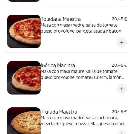
Toledana Maestra
20,45 €
Masa con masa madre, salsa de tomate,
queso provolone, panceta asada y bacon.
Ibérica Maestra
20,45 €
Masa con masa madre, salsa de tomate,
queso provolone, tomates Cherry, jamón
de cebo 50% raza ibérica y AOVE.
Trufada Maestra
20,45 €
Masa con masa madre, salsa carbonara,
mezcla de queso mozzarella, queso trufado
y queso provolone, champiñones,