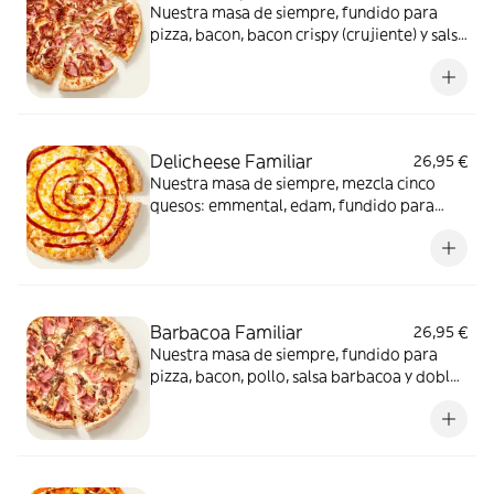
Nuestra masa de siempre, fundido para
pizza, bacon, bacon crispy (crujiente) y salsa
barbacoa para el toque perfecto. ¡Ñam!
Delicheese Familiar
26,95 €
Nuestra masa de siempre, mezcla cinco
quesos: emmental, edam, fundido para
pizza, provolone, cheddar, tomate
confitado y orégano. El festival de queso
que siempre soñaste.
Barbacoa Familiar
26,95 €
Nuestra masa de siempre, fundido para
pizza, bacon, pollo, salsa barbacoa y doble
de carne de vacuno. Clásica y legendaria.
Como solo Telepizza sabe hacerla.