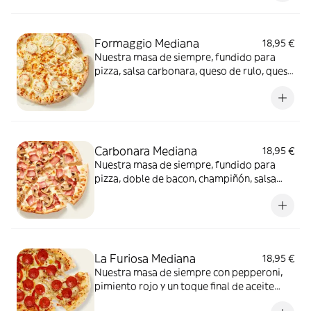
conquista a todos.
Formaggio Mediana
18,95 €
Nuestra masa de siempre, fundido para
pizza, salsa carbonara, queso de rulo, queso
provolone y mezcla de 5 quesos gourmet:
cheddar, gouda, emmental , mozzarella y
havarty. Para quienes saben que nunca hay
demasiado queso.
Carbonara Mediana
18,95 €
Nuestra masa de siempre, fundido para
pizza, doble de bacon, champiñón, salsa
carbonara y extra de fundido para pizza.
¡Un clásico irresistible!
La Furiosa Mediana
18,95 €
Nuestra masa de siempre con pepperoni,
pimiento rojo y un toque final de aceite
picante. Solo para valientes.