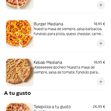
de carne de vacuno. Clásica y legendaria.
Como solo Telepizza sabe hacerla.
Burger Mediana
18,95 €
Nuestra masa de siempre, salsa barbacoa,
fundido para pizza, queso cheddar, carne
de vacuno, bacon, salsa para Burger Heinz.
Kebab Mediana
18,95 €
¡Keeeeeeee gocheo! Nuestra masa de
siempre, salsa de tomate, fundido para
pizza, pollo marinado, cebolla, especias
kebab, orégano y salsa kebab.
A tu gusto
Telepizza a tu gusto
26,95 €