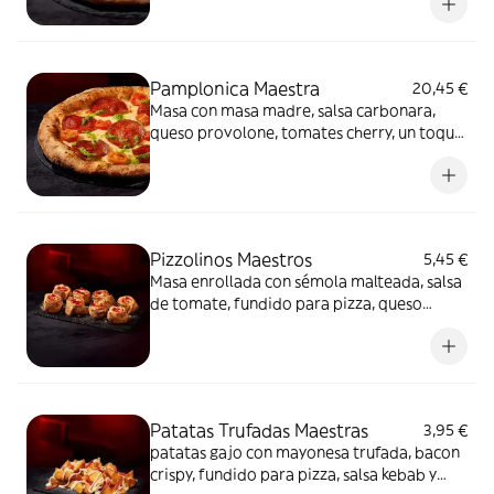
mayonesa trufada y flores secas.
Pamplonica Maestra
20,45 €
Masa con masa madre, salsa carbonara,
queso provolone, tomates cherry, un toque
de pesto y chorizo de Pamplona.
Pizzolinos Maestros
5,45 €
Masa enrollada con sémola malteada, salsa
de tomate, fundido para pizza, queso
fundido en polvo y chorizo de Pamplona.
Patatas Trufadas Maestras
3,95 €
patatas gajo con mayonesa trufada, bacon
crispy, fundido para pizza, salsa kebab y