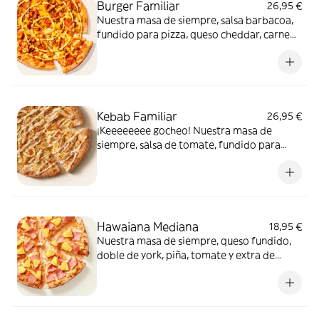
Burger Familiar
26,95 €
Nuestra masa de siempre, salsa barbacoa,
fundido para pizza, queso cheddar, carne
de vacuno, bacon, salsa para Burger Heinz.
Kebab Familiar
26,95 €
¡Keeeeeeee gocheo! Nuestra masa de
siempre, salsa de tomate, fundido para
pizza, pollo marinado, cebolla, especias
kebab, orégano y salsa kebab.
Hawaiana Mediana
18,95 €
Nuestra masa de siempre, queso fundido,
doble de york, piña, tomate y extra de
fundido para pizza. Dulce, salada… y
siempre deliciosa.