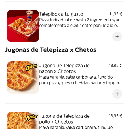
Telepibox a tu gusto
11,95 €
Pizza Individual de hasta 2 ingredientes, un
complemento a elegir entre pan de ajo o
patatas gajo y una bebida de 50 cl
Jugonas de Telepizza x Chetos
Jugona de Telepizza de
18,95 €
bacon x Cheetos
Masa naranja, salsa carbonara, fundido
para pizza, queso cheddar, bacon y topping
de Cheetos. Sí, has leído bien: Cheetos.
Jugona de Telepizza de
18,95 €
pollo x Cheetos
Masa naranja, salsa carbonara, fundido