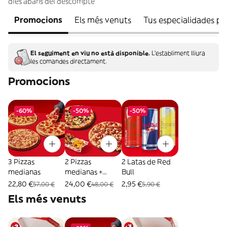
dies abans del descompte
Promocions
Els més venuts
Tus especialidades p
El seguiment en viu no està disponible.
L'establiment lliura
les comandes directament.
Promocions
-60%
-50%
-50%
3 Pizzas
2 Pizzas
2 Latas de Red
medianas
medianas +
Bull
Combo Mix
22,80 €
24,00 €
2,95 €
57,00 €
48,00 €
5,90 €
Els més venuts