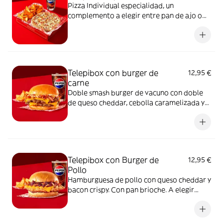
Pizza Individual especialidad, un
complemento a elegir entre pan de ajo o
patatas gajo y una bebida de 50 cl
Telepibox con burger de
12,95 €
carne
Doble smash burger de vacuno con doble
de queso cheddar, cebolla caramelizada y
bacon crispy. Con pan brioche. A elegir
entre salsa barbacoa o salsa burger.
Acompañada de una ración de patatas gajo
y una bebida de 50 cl
Telepibox con Burger de
12,95 €
Pollo
Hamburguesa de pollo con queso cheddar y
bacon crispy. Con pan brioche. A elegir
entre salsa barbacoa o salsa burger.
Acompañada de una ración de patatas gajo
y una bebida de 50 cl