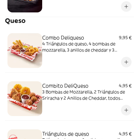
queso fundido en polvo.
Queso
Combo Deliqueso
9,95 €
4 Triángulos de queso, 4 bombas de
mozzarella, 3 anillos de cheddar y 3
crujientes de queso ¿Por qué probar solo
uno cuando puedes probarlos todos
juntos?
Combito DeliQueso
4,95 €
3 Bombas de Mozzarella, 2 Triángulos de
Sriracha y 2 Anillos de Cheddar, todos
juntos. ¿Por qué probar solo uno cuando
puedes probarlos todos?
Triángulos de queso
4,95 €