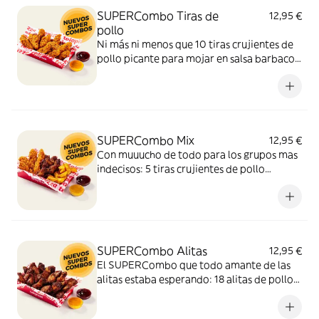
SUPERCombo Tiras de
12,95 €
pollo
Ni más ni menos que 10 tiras crujientes de
pollo picante para mojar en salsa barbacoa
y miel y mostaza. Un SUPERCombo lleno
de solomillos de pollo, tiernos y sabrosos,
para compartir con tus amigos y que nadie
se quede con hambre.
SUPERCombo Mix
12,95 €
Con muuucho de todo para los grupos mas
indecisos: 5 tiras crujientes de pollo
picante, 6 alitas de pollo y patatas gajo
acompañadas con salsa barbacoa y miel y
mostaza. El SUPERCombo para compartir
y no quedarse con ganas de nada.
SUPERCombo Alitas
12,95 €
El SUPERCombo que todo amante de las
alitas estaba esperando: 18 alitas de pollo
acompañadas con salsa barbacoa y miel y
mostaza. Para compartir ¡y repetir!