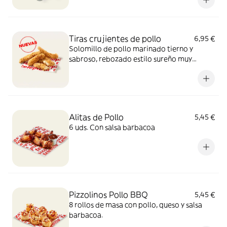
Tiras crujientes de pollo
6,95 €
Solomillo de pollo marinado tierno y
sabroso, rebozado estilo sureño muy
crujiente y un toque picante de pimienta.
Sí, el paraíso existe.
Alitas de Pollo
5,45 €
6 uds. Con salsa barbacoa
Pizzolinos Pollo BBQ
5,45 €
8 rollos de masa con pollo, queso y salsa
barbacoa.