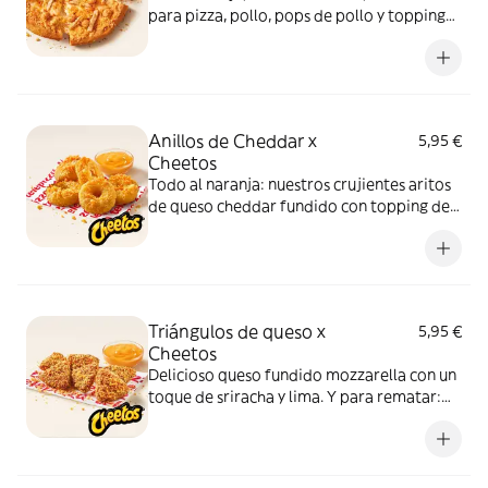
para pizza, pollo, pops de pollo y topping
de Cheetos. Advertencia: ¡te dejará huella!
Anillos de Cheddar x
5,95 €
Cheetos
Todo al naranja: nuestros crujientes aritos
de queso cheddar fundido con topping de
Cheetos acompañados de nuestra salsa
Quesabrosa.
Triángulos de queso x
5,95 €
Cheetos
Delicioso queso fundido mozzarella con un
toque de sriracha y lima. Y para rematar:
muuucho topping de Cheetos
acompañados de nuestra salsa Quesabrosa.