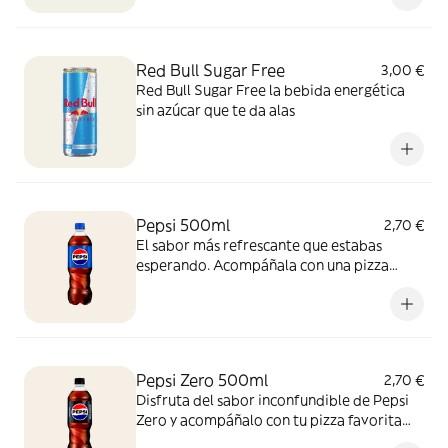
Red Bull Sugar Free
3,00 €
Red Bull Sugar Free la bebida energética
sin azúcar que te da alas
Pepsi 500ml
2,70 €
El sabor más refrescante que estabas
esperando. Acompáñala con una pizza
recién salida del horno y vive la experiencia
con esta combinación perfecta, ¡para
disfrutar cualquier momento!
Pepsi Zero 500ml
2,70 €
Disfruta del sabor inconfundible de Pepsi
Zero y acompáñalo con tu pizza favorita
recién horneada. ¡Zero azúcar y máximo