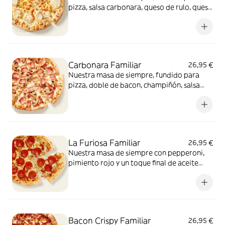
pizza, salsa carbonara, queso de rulo, queso
provolone y mezcla de 5 quesos gourmet:
cheddar, gouda, emmental , mozzarella y
havarty. Para quienes saben que nunca hay
demasiado queso.
Carbonara Familiar
26,95 €
Nuestra masa de siempre, fundido para
pizza, doble de bacon, champiñón, salsa
carbonara y extra de fundido para pizza.
¡Un clásico irresistible!
La Furiosa Familiar
26,95 €
Nuestra masa de siempre con pepperoni,
pimiento rojo y un toque final de aceite
picante. Solo para valientes.
Bacon Crispy Familiar
26,95 €