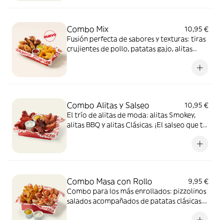
Combo Mix
10,95 €
Fusión perfecta de sabores y texturas: tiras
crujientes de pollo, patatas gajo, alitas
crujientes y dos salsas de 35g para mojar,
una mezcla 100% adictiva.
Combo Alitas y Salseo
10,95 €
El trío de alitas de moda: alitas Smokey,
alitas BBQ y alitas Clásicas. ¡El salseo que tu
cuerpo necesita!
Combo Masa con Rollo
9,95 €
Combo para los más enrollados: pizzolinos
salados acompañados de patatas clásicas.
Incluye 2 salsas de 35g para mojar.