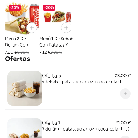
-20%
-20%
Menú 2 De
Menú 1 De Kebab
Dürum Con
Con Patatas Y
Patatas Y
Refresco
7,20 €
7,12 €
9,00 €
8,90 €
Refresco
Ofertas
Oferta 5
23,00 €
4 kebab + patatas o arroz + coca-cola (1 Lt.)
Oferta 1
21,00 €
3 dürüm + patatas o arroz + coca-cola (1 Lt.)