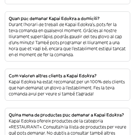
Quan puc demanar Kapai Edokya a domicili?
Durant l’horari de treball de Kapai Edokya’s, pots fer la
teva comanda en qualsevol moment. Gràcies al nostre
lliurament superràpid, podràs gaudir del teu glovo al cap
d’uns minuts! També pots programar el lliurament a una
hora que et vagi bé, encara que l’establiment estigui tancat
en el moment de fer la comanda.
Com valoren altres clients a Kapai Edokya?
Kapai Edokya ha estat recomanat per un 100% dels clients
que han demanat un glovo a l’establiment. Fes la teva
comanda avui per veure si també t’agrada!
Quina mena de productes puc demanar a Kapai Edokya?
Kapai Edokya ofereix productes de la categoria
«RESTAURANT». Consulta’n la llista de productes per veure
què pots demanar. No dubtis a consultar també altres