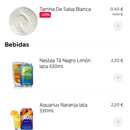
Tarrina De Salsa Blanca
0,40 €
0,50 €
-20%
Bebidas
Nestea Té Negro Limón
2,20 €
lata 330ml.
Aquarius Naranja lata
2,20 €
330ml.