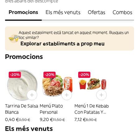
dies abans del descompte
Promocions
Els més venuts
Ofertas
Combos
Aquest establiment està tancat en aquest moment. Busques un
lloc similar?
Explorar establiments a prop meu
Promocions
-20%
-20%
-20%
Tarrina De Salsa
Menú Plato
Menú 1 De Kebab
Blanca
Personal
Con Patatas Y
Refresco
0,40 €
9,20 €
7,12 €
0,50 €
11,50 €
8,90 €
Els més venuts