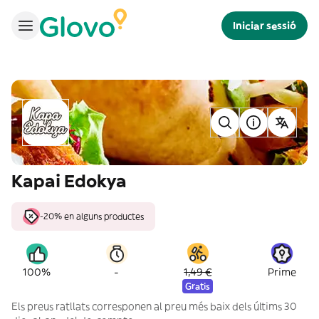
Iniciar sessió
Kapai Edokya
-20% en alguns productes
-
100%
1,49 €
Prime
Gratis
Els preus ratllats corresponen al preu més baix dels últims 30