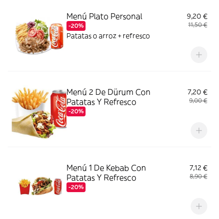
Menú Plato Personal
9,20 €
11,50 €
-20%
Patatas o arroz + refresco
Menú 2 De Dürum Con
7,20 €
Patatas Y Refresco
9,00 €
-20%
Menú 1 De Kebab Con
7,12 €
Patatas Y Refresco
8,90 €
-20%