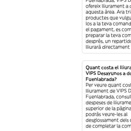
ofereix lliurament a 
aquesta àrea. Ara tri
productes que vulgui
los a la teva comand
el pagament, es co
preparar la teva co
després, un repartido
lliurarà directament 
Quant costa el lliu
VIPS Desayunos a do
Fuenlabrada?
Per veure quant cost
lliurament de VIPS 
Fuenlabrada, consult
despeses de lliurame
superior de la pàgin
podràs veure-les al
desglossament dels 
de completar la co