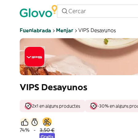
Fuenlabrada
Menjar
VIPS Desayunos
VIPS Desayunos
2x1 en alguns productes
-30% en alguns pro
74%
-
3,50 €
Gratis