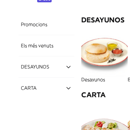
DESAYUNOS
Promocions
Els més venuts
DESAYUNOS
Desayunos
B
Desayunos
CARTA
CARTA
Bebidas y Cafés
Desayunos
Entrantes
Bebidas y Cafés
Sandwiches
Entrantes