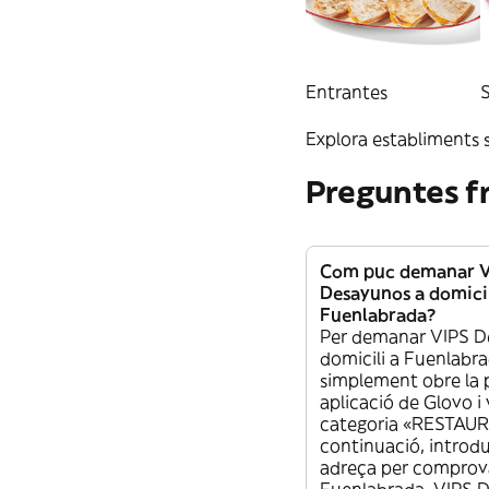
Hamburguesas
Sandwiches
Entrantes
Explora establiments s
Refrescos y Aguas
Hamburguesas
Preguntes f
Cervezas
Refrescos y Aguas
Com puc demanar V
Desayunos a domicil
Sin Gluten
Cervezas
Fuenlabrada?
Per demanar VIPS D
domicili a Fuenlabra
simplement obre la 
Sin Gluten
aplicació de Glovo i 
categoria «RESTAUR
continuació, introdu
adreça per comprovar
Fuenlabrada, VIPS 