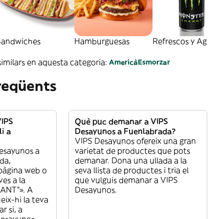
Sandwiches
Hamburguesas
Refrescos y Agua
imilars en aquesta categoria:
Americà
Esmorzar
reqüents
IPS
Què puc demanar a VIPS
i a
Desayunos a Fuenlabrada?
VIPS Desayunos ofereix una gran
esayunos a
varietat de productes que pots
da,
demanar. Dona una ullada a la
pàgina web o
seva llista de productes i tria el
ves a la
que vulguis demanar a VIPS
ANT”». A
Desayunos.
eix-hi la teva
 si, a
Desayunos