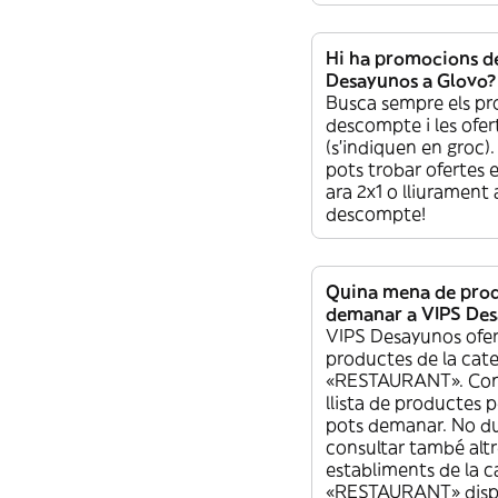
Hi ha promocions d
Desayunos a Glovo?
Busca sempre els p
descompte i les ofer
(s’indiquen en groc)
pots trobar ofertes 
ara 2x1 o lliurament
descompte!
Quina mena de pro
demanar a VIPS De
VIPS Desayunos ofer
productes de la cat
«RESTAURANT». Cons
llista de productes 
pots demanar. No du
consultar també altr
establiments de la c
«RESTAURANT» dispo