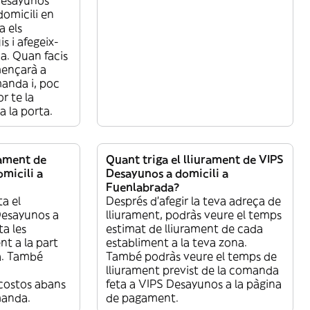
domicili en
a els
s i afegeix-
a. Quan facis
mençarà a
manda i, poc
r te la
a la porta.
rament de
Quant triga el lliurament de VIPS
micili a
Desayunos a domicili a
Fuenlabrada?
a el
Després d’afegir la teva adreça de
Desayunos a
lliurament, podràs veure el temps
a les
estimat de lliurament de cada
nt a la part
establiment a la teva zona.
a. També
També podràs veure el temps de
lliurament previst de la comanda
costos abans
feta a VIPS Desayunos a la pàgina
manda.
de pagament.