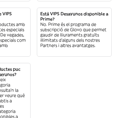
e VIPS
Està VIPS Desayunos disponible a
Prime?
roductes amb
No. Prime és el programa de
tes especials
subscripció de Glovo que permet
. De vegades,
gaudir de lliuraments gratuïts
especials com
il·limitats d’alguns dels nostres
 amb
Partners i altres avantatges.
ductes puc
sayunos?
eix
egoria
ulta’n la
per veure què
btis a
es
ategoria
nibles a