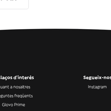
laços d'interès
Segueix-no
uant a nosaltres
Instagram
eguntes freqüents
Glovo Prime