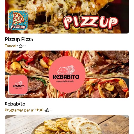
Pizzup Pizza
Tancat
--
Kebabito
Programar per a: 11:30
--