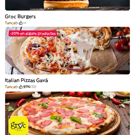
Groc Burgers
Tancat
--
-20% en alguns productes
Italian Pizzas Gavá
Tancat
91%
(10)