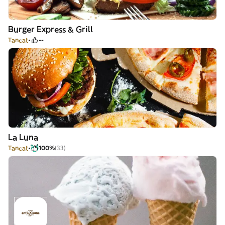
Burger Express & Grill
Tancat
--
La Luna
Tancat
100%
(33)