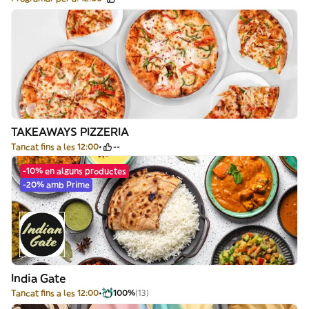
TAKEAWAYS PIZZERIA
Tancat fins a les 12:00
--
-10% en alguns productes
-20% amb Prime
India Gate
Tancat fins a les 12:00
100%
(13)