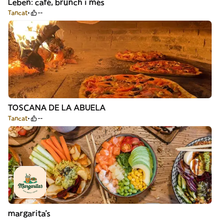
Leben: café, brunch i més
Tancat
--
TOSCANA DE LA ABUELA
Tancat
--
margarita's