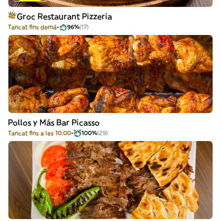
Groc Restaurant Pizzeria
Tancat fins demà
96%
(17)
Pollos y Más Bar Picasso
Tancat fins a les 10:00
100%
(29)