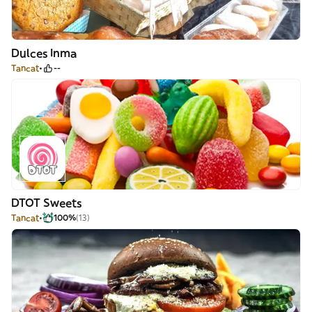
Dulces Inma
Tancat
--
DTOT Sweets
Tancat
100%
(13)