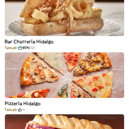
Bar Churrería Hidalgo
Tancat
95%
(12)
Pizzería Hidalgo
Tancat
--