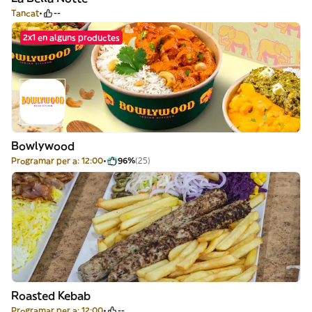
Tancat
--
2x1 en alguns productes
Bowlywood
Programar per a: 12:00
96%
(25)
Roasted Kebab
Programar per a: 12:00
--