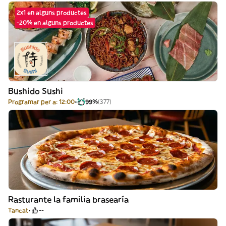
2x1 en alguns productes
-20% en alguns productes
Bushido Sushi
Programar per a: 12:00
99%
(377)
Rasturante la familia brasearía
Tancat
--