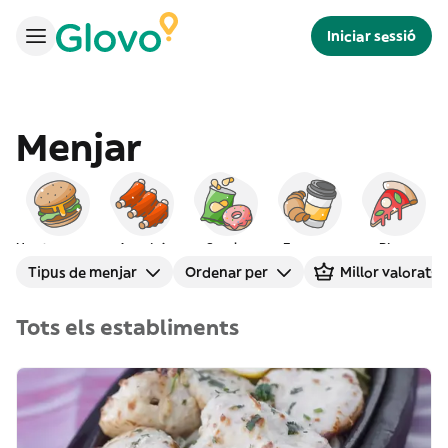
Iniciar sessió
Menjar
Hamburgueses
Americà
Snacks
Esmorzar
Pizza
Tipus de menjar
Ordenar per
Millor valorats
Tots els establiments