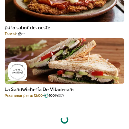
puro sabor del oeste
Tancat
--
La Sandwichería De Viladecans
Programar per a: 12:00
100%
(37)