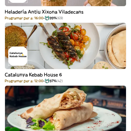
Heladería Antiu Xixona Viladecans
Programar per a: 16:00
99%
(69)
Catalunya Kebab House 6
Programar per a: 12:00
97%
(42)