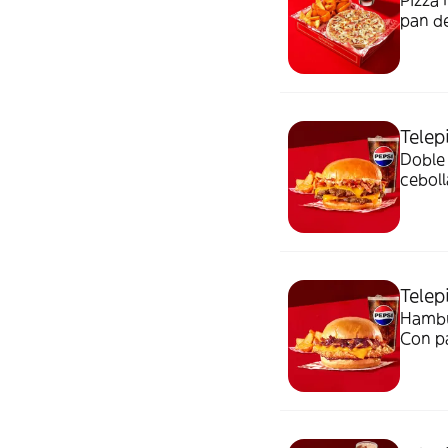
Pizza 
pan de
Telep
Doble
ceboll
elegir
una ra
Telep
Hambu
Con pa
Acomp
50 cl