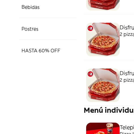
Bebidas
Disfru
Postres
2 pizz
HASTA 60% OFF
Disfr
2 pizz
Menú individu
Telep