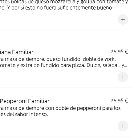
ntes bolitas de queso mozzarella y gouda con tomate y
o. Y por si esto no fuera suficientemente bueno:
ng de Cheetos acompañado de nuestra salsa
brosa.
ana Familiar
26,95 €
a masa de siempre, queso fundido, doble de york,
tomate y extra de fundido para pizza. Dulce, salada… y
e deliciosa.
Pepperoni Familiar
26,95 €
a masa de siempre con doble de pepperoni para los
s del sabor intenso.