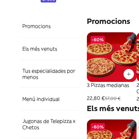
Promocions
Promocions
-60%
Els més venuts
Tus especialidades por
menos
3 Pizzas medianas
2
22,80 €
57,00 €
Menú individual
Els més venut
Jugonas de Telepizza x
Chetos
-60%