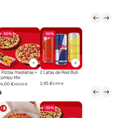
-50%
-50%
 Pizzas medianas +
2 Latas de Red Bull
Combo Mix
2,95 €
24,00 €
5,90 €
48,00 €
s
-50%