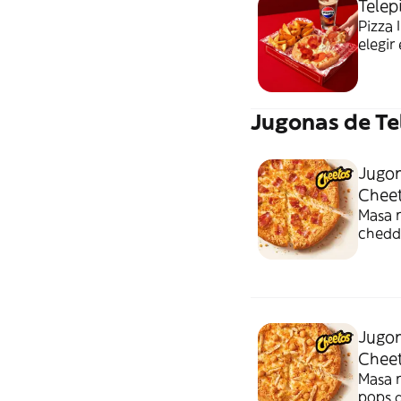
Telep
Pizza 
elegir
Jugonas de Te
Jugon
Chee
Masa n
chedda
Cheet
Jugon
Chee
Masa n
pops d