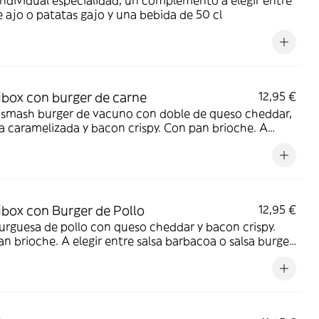
Individual especialidad, un complemento a elegir entre
 ajo o patatas gajo y una bebida de 50 cl
ibox con burger de carne
12,95 €
 smash burger de vacuno con doble de queso cheddar,
a caramelizada y bacon crispy. Con pan brioche. A
 entre salsa barbacoa o salsa burger. Acompañada de
ción de patatas gajo y una bebida de 50 cl
ibox con Burger de Pollo
12,95 €
rguesa de pollo con queso cheddar y bacon crispy.
n brioche. A elegir entre salsa barbacoa o salsa burger.
añada de una ración de patatas gajo y una bebida de