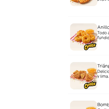
huella
Anill
Todo a
fundi
salsa 
Trián
Delici
y lim
acomp
Bomba