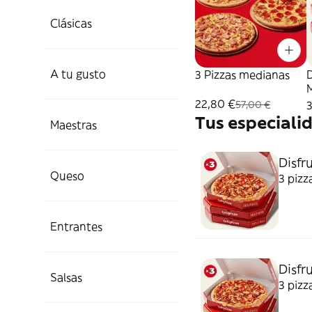
Clásicas
A tu gusto
3 Pizzas medianas
D
22,80 €
57,00 €
Tus especiali
Maestras
Disfru
Queso
3 pizz
Entrantes
Disfru
Salsas
3 pizz