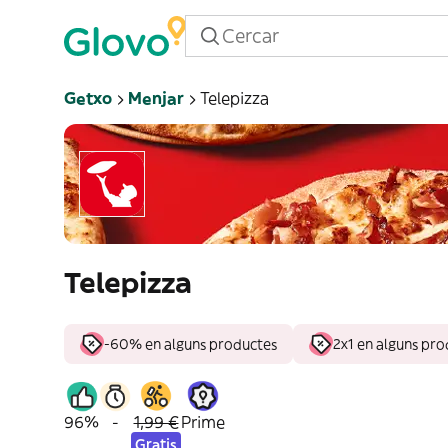
Getxo
Menjar
Telepizza
Telepizza
-60% en alguns productes
2x1 en alguns pr
96%
-
1,99 €
Prime
Gratis