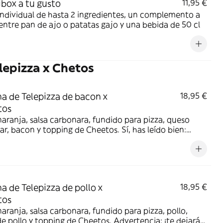
ibox a tu gusto
11,95 €
Individual de hasta 2 ingredientes, un complemento a
 entre pan de ajo o patatas gajo y una bebida de 50 cl
lepizza x Chetos
a de Telepizza de bacon x
18,95 €
tos
aranja, salsa carbonara, fundido para pizza, queso
r, bacon y topping de Cheetos. Sí, has leído bien:
os.
a de Telepizza de pollo x
18,95 €
tos
aranja, salsa carbonara, fundido para pizza, pollo,
e pollo y topping de Cheetos. Advertencia: ¡te dejará