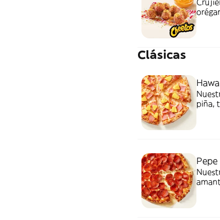
Crujie
orégan
toppi
Quesa
Clásicas
Hawai
Nuestr
piña, 
siempr
Pepe 
Nuestr
amante