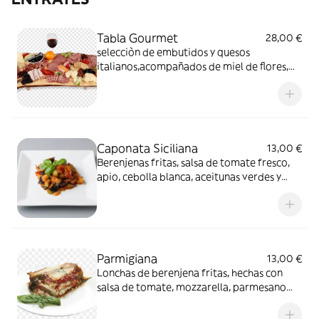
Tabla Gourmet
28,00 €
selecciòn de embutidos y quesos
italianos,acompañados de miel de flores,
nueces y pan pinsa
Caponata Siciliana
13,00 €
Berenjenas fritas, salsa de tomate fresco,
apio, cebolla blanca, aceitunas verdes y
alcaparras
Parmigiana
13,00 €
Lonchas de berenjena fritas, hechas con
salsa de tomate, mozzarella, parmesano
rallado y albahaca