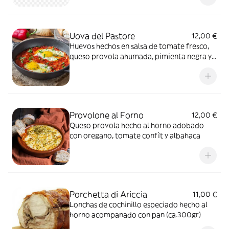
Uova del Pastore
12,00 €
Huevos hechos en salsa de tomate fresco,
queso provola ahumada, pimienta negra y
perejil (se pueden pedir con el chorizo
italiano picante Nduja + 2,50€)
Provolone al Forno
12,00 €
Queso provola hecho al horno adobado
con oregano, tomate confìt y albahaca
Porchetta di Ariccia
11,00 €
Lonchas de cochinillo especiado hecho al
horno acompanado con pan (ca.300gr)