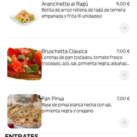
Arancinette al Ragù
9,00 €
Bolita de arroz rellena de ragù de ternera
empanada y frita (6 unidades)
Bruschetta Classica
7,00 €
Lonchas de pan tostados, tomate fresco
troceado, ajo, sal, pimienta negra, albahaca
y aceite de oliva (2 Unidades)
Pan Pinsa
7,00 €
Base de pinsa blanca hecha con sal,
pimienta negra y oregano
ENTRATES