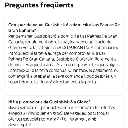
Preguntes freqüents
Com puc demanar Gustobistrò a domicili a Las Palmas De
Gran Canaria?
Per demanar Gustobistrò a domicili a Las Palmas De Gran
Canaria, simplement obre la pàgina web o aplicació de
Glovo i ves a la categoria «RESTAURANT”». A continuació,
introdueix-hi la teva adreça per comprovar si, a Las
Palmas De Gran Canaria, Gustobistrò ofereix lliurament a
domicili en aquesta àrea. Ara tria els productes que vulguis
i afegeix-los a la teva comanda. Quan facis el pagament, es
començarà a preparar la teva comanda i, poc després, un
repartidor te la lliurarà directament a la porta.
Hi ha promocions de Gustobistrò a Glovo?
Busca sempre els productes amb descompte i les ofertes
especials (s’indiquen en groc). De vegades, pots trobar
ofertes especials com ara 2x1 o lliurament amb
descompte!