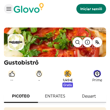
Iniciar sessió
Gustobistrò
-
--
1,49 €
Prime
Gratis
PICOTEO
ENTRATES
Dessert