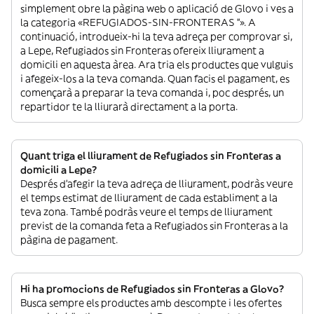
simplement obre la pàgina web o aplicació de Glovo i ves a
la categoria «REFUGIADOS-SIN-FRONTERAS ”». A
continuació, introdueix-hi la teva adreça per comprovar si,
a Lepe, Refugiados sin Fronteras ofereix lliurament a
domicili en aquesta àrea. Ara tria els productes que vulguis
i afegeix-los a la teva comanda. Quan facis el pagament, es
començarà a preparar la teva comanda i, poc després, un
repartidor te la lliurarà directament a la porta.
Quant triga el lliurament de Refugiados sin Fronteras a
domicili a Lepe?
Després d’afegir la teva adreça de lliurament, podràs veure
el temps estimat de lliurament de cada establiment a la
teva zona. També podràs veure el temps de lliurament
previst de la comanda feta a Refugiados sin Fronteras a la
pàgina de pagament.
Hi ha promocions de Refugiados sin Fronteras a Glovo?
Busca sempre els productes amb descompte i les ofertes