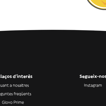
laços d'interès
Segueix-no
uant a nosaltres
Instagram
eguntes freqüents
Glovo Prime