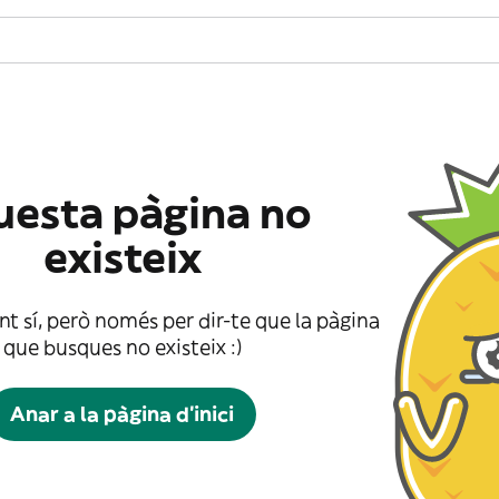
esta pàgina no
existeix
t sí, però només per dir-te que la pàgina
que busques no existeix :)
Anar a la pàgina d'inici