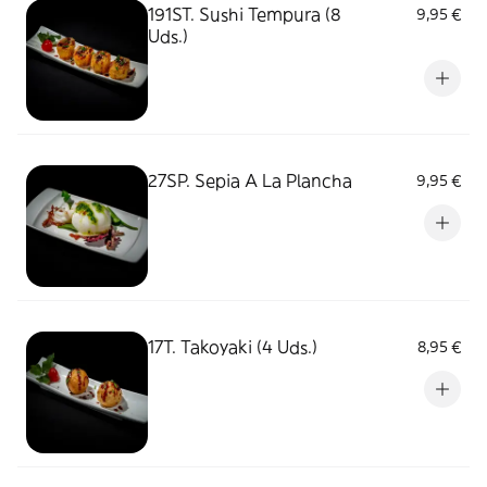
191ST. Sushi Tempura (8
9,95 €
Uds.)
27SP. Sepia A La Plancha
9,95 €
17T. Takoyaki (4 Uds.)
8,95 €