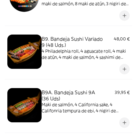
maki de salmón, 8 maki de atún, 3 nigiri de
gambas, 3 nigiri de atún, 6 nigiri de salmón
y 2 gunkan wakame
B9. Bandeja Sushi Variado
48,00 €
9 (48 Uds.)
4 Philadelphia roll, 4 aguacate roll, 4 maki
de atún, 4 maki de salmón, 4 sashimi de
atún, 4 sashimi de salmón, 4 California sake,
4 California tempura ebi, 4 nigiri de
salmón, 4 nigiri de atún, 4 nigiri de gambas
y 4 gunkan wakame
B9A. Bandeja Sushi 9A
39,95 €
(36 Uds)
Maki de salmón, 4 California sake, 4
Califonria tempura de ebi, 4 nigiri de
salmón, 4 nigiri de atún, 4 nigiri de gambas