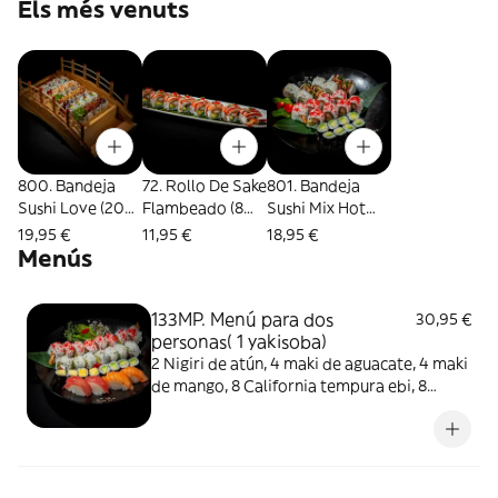
Els més venuts
800. Bandeja
72. Rollo De Sake
801. Bandeja
Sushi Love (20
Flambeado (8
Sushi Mix Hot
Uds.)
Uds.)
Box (24 Uds.)
19,95 €
11,95 €
18,95 €
Menús
133MP. Menú para dos
30,95 €
personas( 1 yakisoba)
2 Nigiri de atún, 4 maki de aguacate, 4 maki
de mango, 8 California tempura ebi, 8
futomaki más una yakisoba