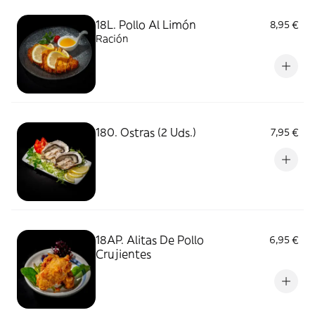
18L. Pollo Al Limón
8,95 €
Ración
180. Ostras (2 Uds.)
7,95 €
18AP. Alitas De Pollo
6,95 €
Crujientes