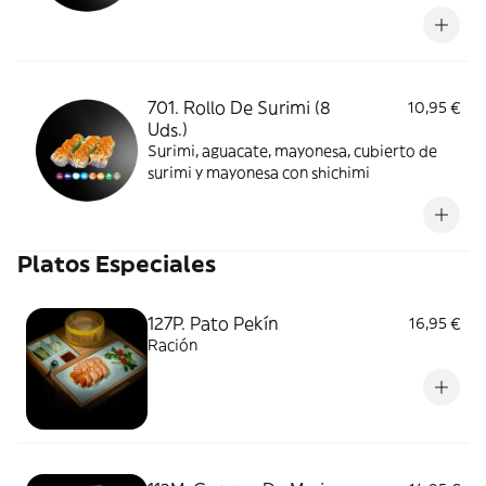
salmón cocido, cubierto por surimi,
tenkasu, teriyaki y mayonesa
701. Rollo De Surimi (8
10,95 €
Uds.)
Surimi, aguacate, mayonesa, cubierto de
surimi y mayonesa con shichimi
Platos Especiales
127P. Pato Pekín
16,95 €
Ración