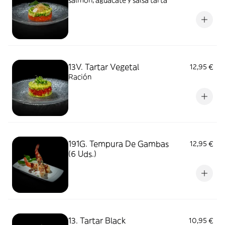
salmón, aguacate y salsa tarta
13V. Tartar Vegetal
12,95 €
Ración
191G. Tempura De Gambas
12,95 €
(6 Uds.)
13. Tartar Black
10,95 €