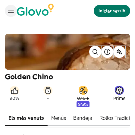
Iniciar sessió
Golden Chino
-
90%
0,19 €
Prime
Gratis
Els més venuts
Menús
Bandeja
Rollos Tradicio