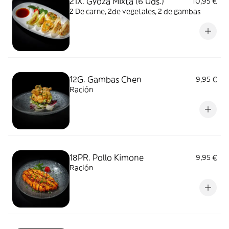
21X. Gyoza Mixta (6 Uds.)
10,95 €
2 De carne, 2de vegetales, 2 de gambas
12G. Gambas Chen
9,95 €
Ración
18PR. Pollo Kimone
9,95 €
Ración