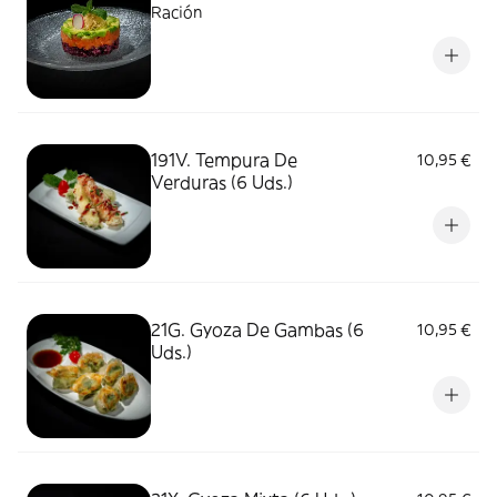
Ración
191V. Tempura De
10,95 €
Verduras (6 Uds.)
21G. Gyoza De Gambas (6
10,95 €
Uds.)