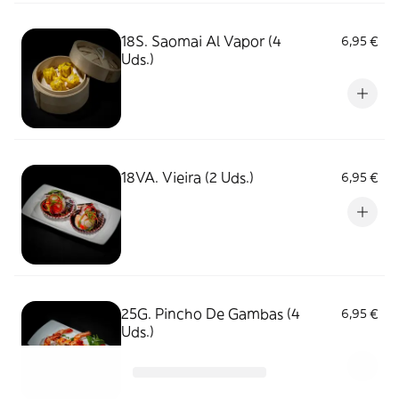
18S. Saomai Al Vapor (4
6,95 €
Uds.)
18VA. Vieira (2 Uds.)
6,95 €
25G. Pincho De Gambas (4
6,95 €
Uds.)