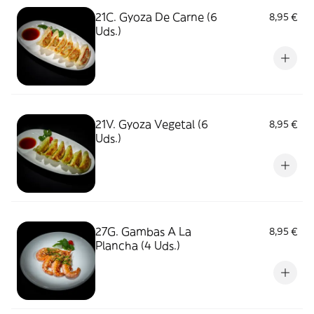
21C. Gyoza De Carne (6
8,95 €
Uds.)
21V. Gyoza Vegetal (6
8,95 €
Uds.)
27G. Gambas A La
8,95 €
Plancha (4 Uds.)