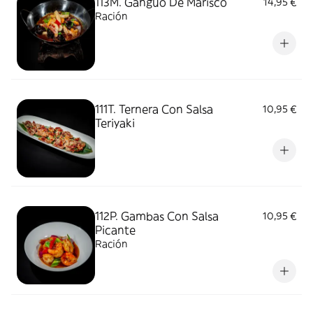
113M. Ganguo De Marisco
14,95 €
Ración
111T. Ternera Con Salsa
10,95 €
Teriyaki
112P. Gambas Con Salsa
10,95 €
Picante
Ración