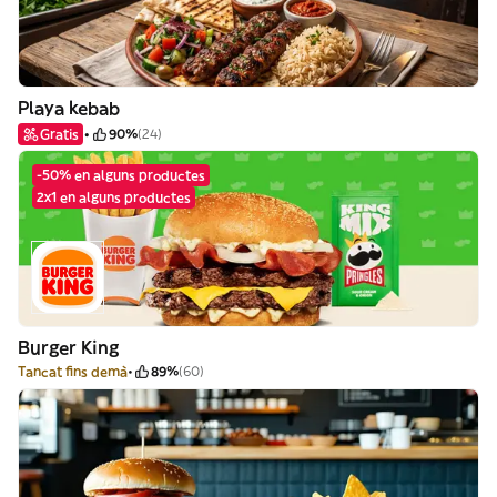
Playa kebab
Gratis
90%
(24)
-50% en alguns productes
2x1 en alguns productes
Burger King
Tancat fins demà
89%
(60)