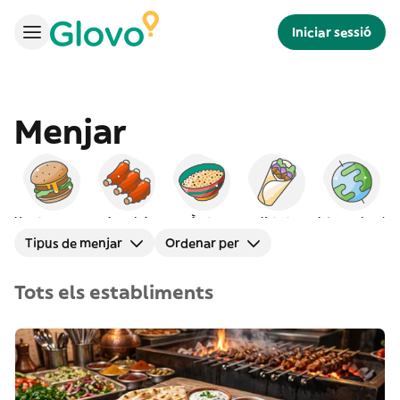
Iniciar sessió
Menjar
Hamburgueses
Americà
Àrab
Kebab
Internacional
Tipus de menjar
Ordenar per
Tots els establiments