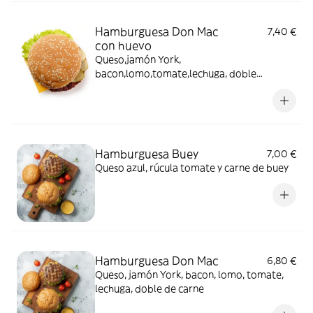
Hamburguesa Don Mac
7,40 €
con huevo
Queso,jamón York,
bacon,lomo,tomate,lechuga, doble
carne(ternera),huevo frito
Hamburguesa Buey
7,00 €
Queso azul, rúcula tomate y carne de buey
Hamburguesa Don Mac
6,80 €
Queso, jamón York, bacon, lomo, tomate,
lechuga, doble de carne