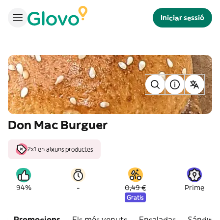
Iniciar sessió
Don Mac Burguer
2x1 en alguns productes
-
94%
0,49 €
Prime
Gratis
Promocions
Els més venuts
Ensaladas
Sándwic