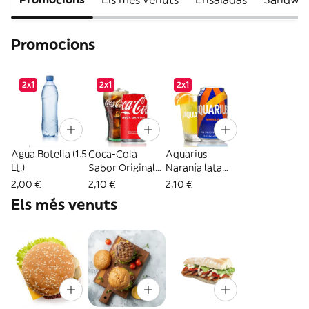
Promocions
2x1
2x1
2x1
Agua Botella (1.5
Coca-Cola
Aquarius
Lt.)
Sabor Original
Naranja lata
lata 330ml.
330ml.
2,00 €
2,10 €
2,10 €
Els més venuts