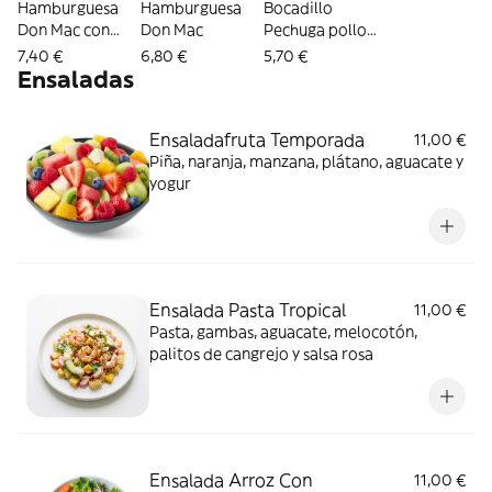
Hamburguesa
Hamburguesa
Bocadillo
Don Mac con
Don Mac
Pechuga pollo
huevo
completo
7,40 €
6,80 €
5,70 €
Ensaladas
Ensaladafruta Temporada
11,00 €
Piña, naranja, manzana, plátano, aguacate y
yogur
Ensalada Pasta Tropical
11,00 €
Pasta, gambas, aguacate, melocotón,
palitos de cangrejo y salsa rosa
Ensalada Arroz Con
11,00 €