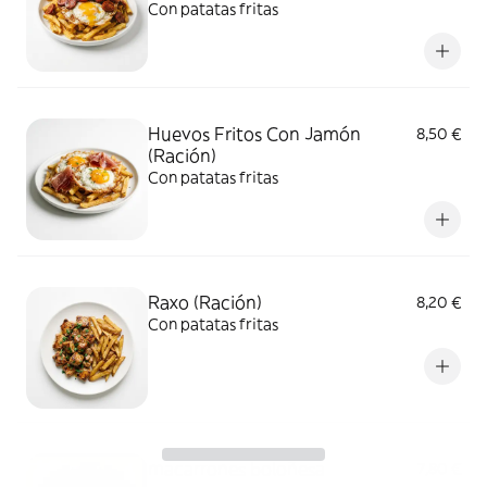
Con patatas fritas
Huevos Fritos Con Jamón
8,50 €
(Ración)
Con patatas fritas
Raxo (Ración)
8,20 €
Con patatas fritas
macarrones boloñesa
7,80 €