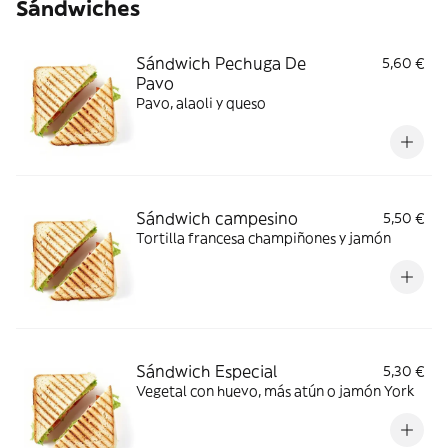
Sándwiches
Sándwich Pechuga De
5,60 €
Pavo
Pavo, alaoli y queso
Sándwich campesino
5,50 €
Tortilla francesa champiñones y jamón
Sándwich Especial
5,30 €
Vegetal con huevo, más atún o jamón York