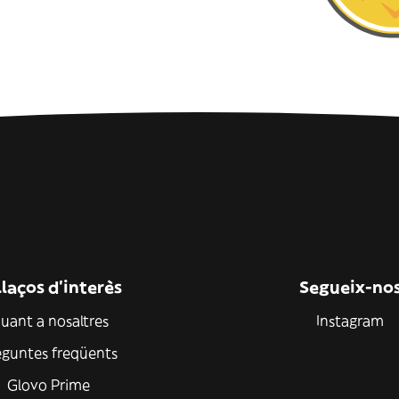
laços d'interès
Segueix-no
uant a nosaltres
Instagram
eguntes freqüents
Glovo Prime