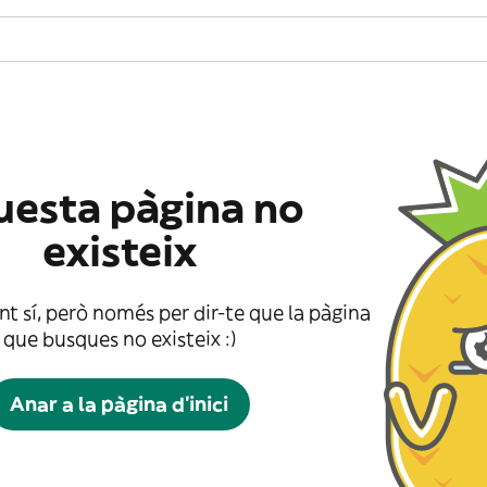
esta pàgina no
existeix
t sí, però només per dir-te que la pàgina
que busques no existeix :)
Anar a la pàgina d'inici