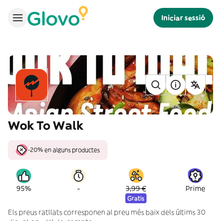
Iniciar sessió
Wok To Walk
-20% en alguns productes
-
95%
3,99 €
Prime
Gratis
Els preus ratllats corresponen al preu més baix dels últims 30