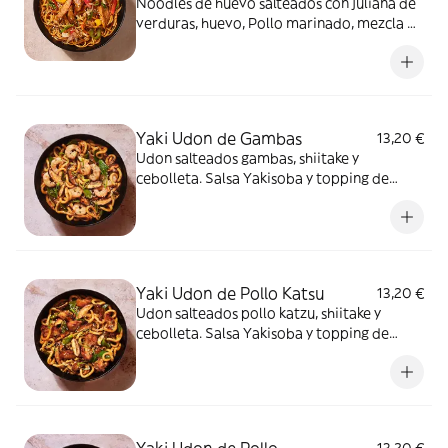
Noodles de huevo salteados con juliana de
verduras, huevo, Pollo marinado, mezcla de
pimientos, nuestra salsa yakisoba, semilla
de sésamo, katsuobushi y cebolleta.
Yaki Udon de Gambas
13,20 €
Udon salteados gambas, shiitake y
cebolleta. Salsa Yakisoba y topping de
sésamo.
Yaki Udon de Pollo Katsu
13,20 €
Udon salteados pollo katzu, shiitake y
cebolleta. Salsa Yakisoba y topping de
sésamo.