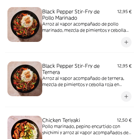
Black Pepper Stir-Fry de
12,95 €
Pollo Marinado
Arroz al vapor acompañado de pollo
marinado, mezcla de pimientos y cebolla
roja en nuestra salsa de ajo y pimienta
negra, con topping de cebolla frita sésamo
y cebolleta.
Black Pepper Stir-Fry de
12,95 €
Ternera
Arroz al vapor acompañado de ternera,
mezcla de pimientos y cebolla roja en
nuestra salsa de ajo y pimienta negra, con
topping de cebolla frita sésamo y
cebolleta.
Chicken Teriyaki
12,50 €
Pollo marinado, pepino encurtido con
shichimi y arroz al vapor acompañados de
cebolleta, sésamo y nuestra famosa salsa