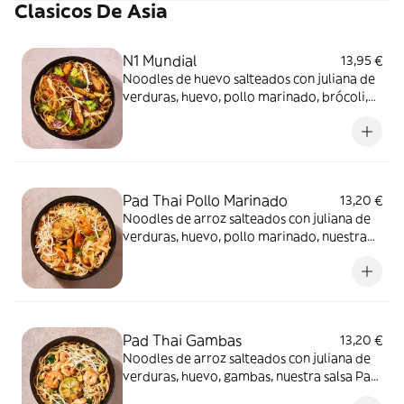
Clasicos De Asia
N1 Mundial
13,95 €
Noodles de huevo salteados con juliana de
verduras, huevo, pollo marinado, brócoli,
nuestra famosa salsa Teriyaki y semillas de
sésamo
Pad Thai Pollo Marinado
13,20 €
Noodles de arroz salteados con juliana de
verduras, huevo, pollo marinado, nuestra
salsa Pad Thai (tamarindo), cacahuetes y
lima.
Pad Thai Gambas
13,20 €
Noodles de arroz salteados con juliana de
verduras, huevo, gambas, nuestra salsa Pad
Thai (tamarindo), cacahuetes y lima