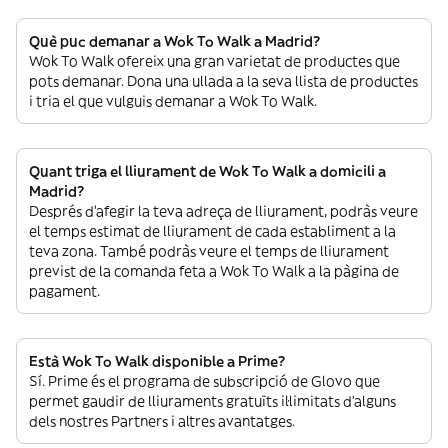
Què puc demanar a Wok To Walk a Madrid?
Wok To Walk ofereix una gran varietat de productes que
pots demanar. Dona una ullada a la seva llista de productes
i tria el que vulguis demanar a Wok To Walk.
Quant triga el lliurament de Wok To Walk a domicili a
Madrid?
Després d’afegir la teva adreça de lliurament, podràs veure
el temps estimat de lliurament de cada establiment a la
teva zona. També podràs veure el temps de lliurament
previst de la comanda feta a Wok To Walk a la pàgina de
pagament.
Està Wok To Walk disponible a Prime?
Sí. Prime és el programa de subscripció de Glovo que
permet gaudir de lliuraments gratuïts il·limitats d’alguns
dels nostres Partners i altres avantatges.