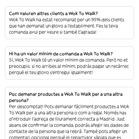
Com valoren altres clients a Wok To Walk?
Wok To Walk ha estat recomanat per un 95% dels clients
que han demanat un glovo a l’establiment. Fes la teva
comanda avui per veure si també t’agrada!
Hi ha un valor mínim de comanda a Wok To Walk?
Sí, Wok To Walk té un valor mínim de comanda. Però no et
preocupis: si no arribes al mínim, podràs pagar un recàrrec
perquè el teu glovo s’entregui igualment!
Puc demanar productes a Wok To Walk per a una altra
persona?
Per descomptat! Pots demanar fàcilment productes a Wok
To Walk per a una altra persona o com a regal. Només has
d’introduir l’adreça de lliurament correcta a Madrid. Just
abans de confirmar la comanda, podràs afegir les dades de
contacte de la persona que la rebrà. També pots afegir un
comentari opcional perquè el repartidor sàpiga que es