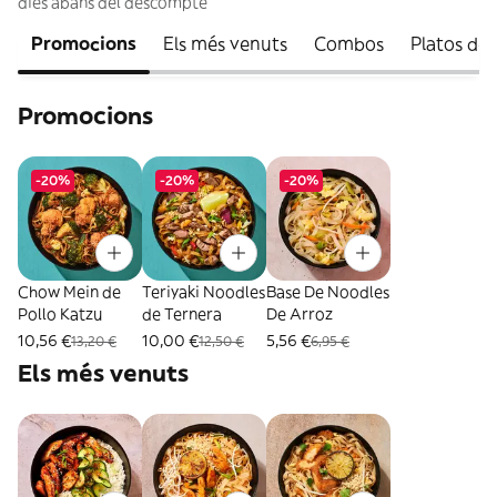
dies abans del descompte
Promocions
Els més venuts
Combos
Platos de
Promocions
-20%
-20%
-20%
Chow Mein de
Teriyaki Noodles
Base De Noodles
Pollo Katzu
de Ternera
De Arroz
10,56 €
10,00 €
5,56 €
13,20 €
12,50 €
6,95 €
Els més venuts