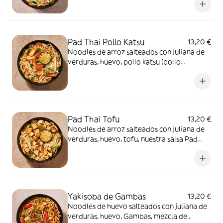
Pad Thai Pollo Katsu
13,20 €
Noodles de arroz salteados con juliana de
verduras, huevo, pollo katsu (pollo
empanado frito), nuestra salsa Pad Thai
(tamarindo), cacahuetes y lima
Pad Thai Tofu
13,20 €
Noodles de arroz salteados con juliana de
verduras, huevo, tofu, nuestra salsa Pad
Thai (tamarindo), cacahuetes y lima.
Yakisoba de Gambas
13,20 €
Noodles de huevo salteados con juliana de
verduras, huevo, Gambas, mezcla de