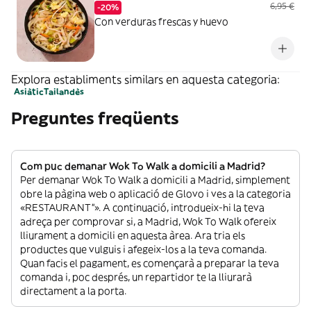
6,95 €
-20%
Con verduras frescas y huevo
Explora establiments similars en aquesta categoria:
Asiàtic
Tailandès
Preguntes freqüents
Com puc demanar Wok To Walk a domicili a Madrid?
Per demanar Wok To Walk a domicili a Madrid, simplement
obre la pàgina web o aplicació de Glovo i ves a la categoria
«RESTAURANT”». A continuació, introdueix-hi la teva
adreça per comprovar si, a Madrid, Wok To Walk ofereix
lliurament a domicili en aquesta àrea. Ara tria els
productes que vulguis i afegeix-los a la teva comanda.
Quan facis el pagament, es començarà a preparar la teva
comanda i, poc després, un repartidor te la lliurarà
directament a la porta.