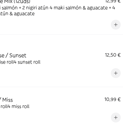
e Mix (12uds)
12,99 €
ri salmón + 2 nigiri atún 4 maki salmón & aguacate + 4
atún & aguacate
se / Sunset
12,50 €
ise roll4 sunset roll
/ Miss
10,99 €
roll4 miss roll