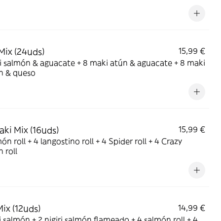
n & queso
Mix (24uds)
15,99 €
 salmón & aguacate + 8 maki atún & aguacate + 8 maki
n & queso
ki Mix (16uds)
15,99 €
ón roll + 4 langostino roll + 4 Spider roll + 4 Crazy
 roll
Mix (12uds)
14,99 €
ri salmón + 2 nigiri salmón flameado + 4 salmón roll + 4