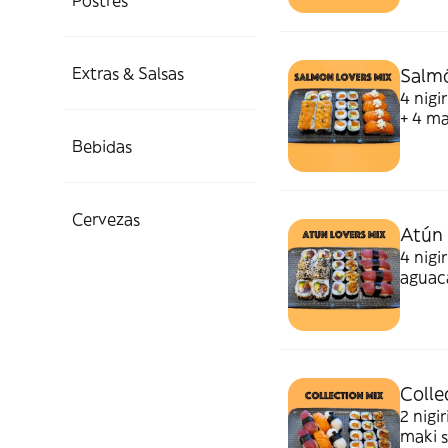
Postres
Extras & Salsas
Salmó
4 nigi
+ 4 ma
Bebidas
Cervezas
Atún 
4 nigi
aguaca
Colle
2 nigi
maki s