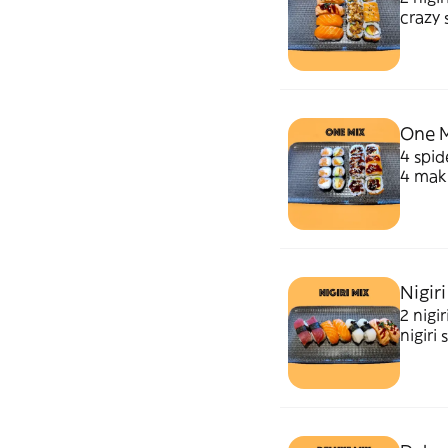
crazy 
One M
4 spid
4 mak
Nigiri
2 nigi
nigiri