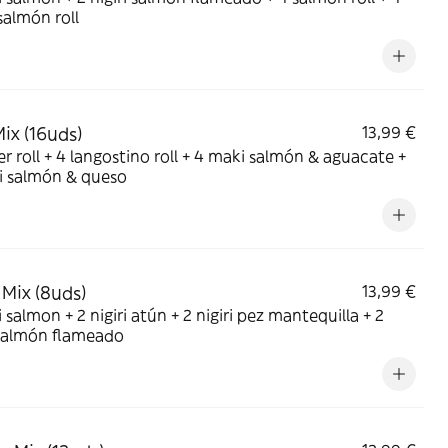
salmón roll
ix (16uds)
13,99 €
er roll + 4 langostino roll + 4 maki salmón & aguacate +
i salmón & queso
 Mix (8uds)
13,99 €
ri salmon + 2 nigiri atún + 2 nigiri pez mantequilla + 2
 salmón flameado