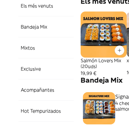
Els més venut
Els més venuts
Bandeja Mix
Mixtos
Salmón Lovers Mix
x
(20uds)
Exclusive
1
19,99 €
Bandeja Mix
Acompañantes
Signa
4 chee
salmo
Hot Tempurizados