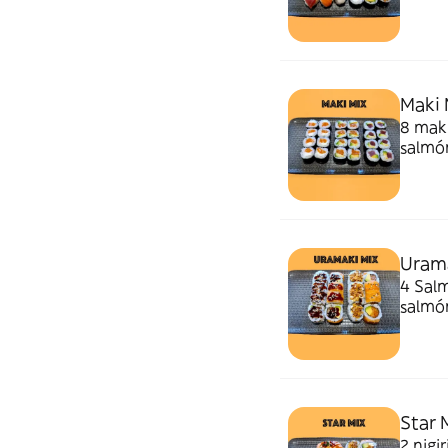
salmo
Maki 
8 maki
salmó
Urama
4 Salm
salmón
Star 
2 nigi