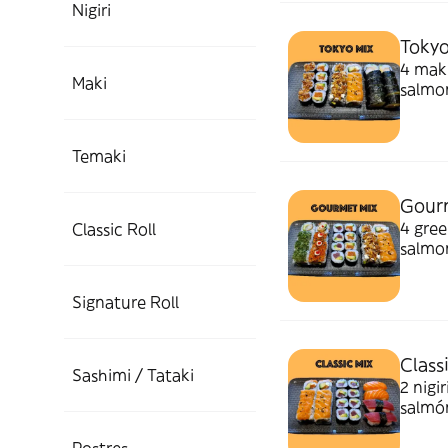
Nigiri
Tokyo
4 maki
Maki
salmon
Temaki
Gourm
4 gree
Classic Roll
salmon
aguac
Signature Roll
Class
Sashimi / Tataki
2 nigi
salmón