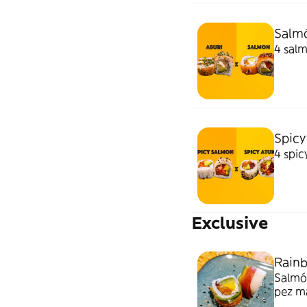
Salmó
4 salm
Spicy
4 spic
Exclusive
Rainb
Salmó
pez ma