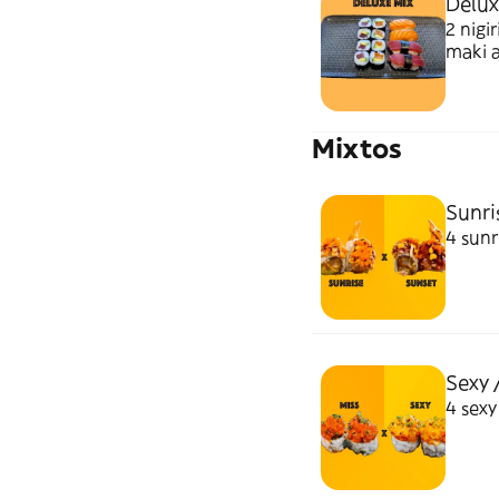
Delux
2 nigi
maki 
Mixtos
Sunri
4 sunr
Sexy 
4 sexy 