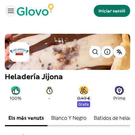
Iniciar sessió
Heladería Jijona
-
100%
0,49 €
Prime
Gratis
Els més venuts
Blanco Y Negro
Batidos de helado