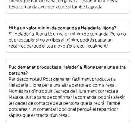
clients que han demanat un glovo a l’establiment. Fes la
teva comanda avui per veure si també t’agrada!
Hi ha un valor mínim de comanda a Heladería Jijona?
Sí, Heladería Jijona té un valor mínim de comanda. Però no
et preocupis: si no arribes al mínim, podràs pagar un
recàrrec perquè el teu glovo s’entregui igualment!
Puc demanar productes a Heladería Jijona per a una altra
persona?
Per descomptat! Pots demanar fàcilment productes a
Heladería Jijona per a una altra persona o com a regal.
Només has d’introduir l’adreça de lliurament correcta a
Malaga. Just abans de confirmar la comanda, podràs afegir
les dades de contacte de la persona que la rebrà. També
pots afegir un comentari opcional perquè el repartidor
sàpiga que es tracta d’un regal.