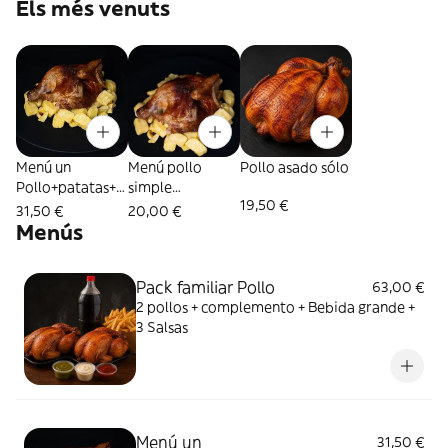
Els més venuts
Menú un
Menú pollo
Pollo asado sólo
Pollo+patatas+2
simple
19,50 €
s+b1l
1/2p+patatas+1s
31,50 €
20,00 €
Menús
Pack familiar Pollo
63,00 €
2 pollos + complemento + Bebida grande +
3 Salsas
Menú un
31,50 €