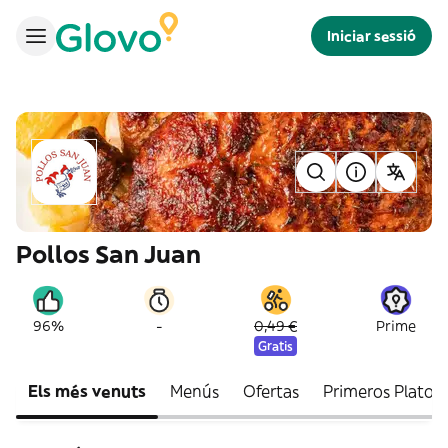
Iniciar sessió
Pollos San Juan
-
96%
0,49 €
Prime
Gratis
Els més venuts
Menús
Ofertas
Primeros Platos