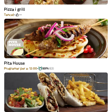
Pizza i grill
Tancat
--
Pita House
Programar per a: 12:00
99%
(63)