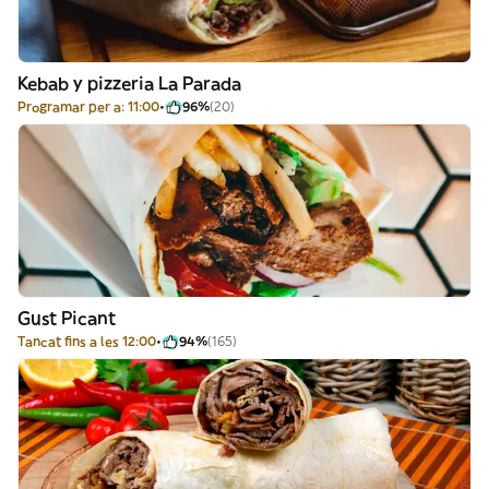
Kebab y pizzeria La Parada
Programar per a: 11:00
96%
(20)
Gust Picant
Tancat fins a les 12:00
94%
(165)