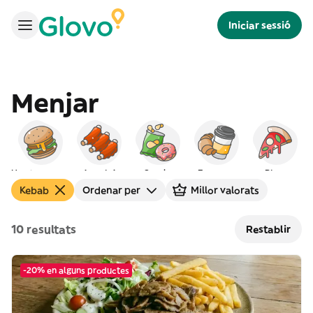
Iniciar sessió
Menjar
Hamburgueses
Americà
Snacks
Esmorzar
Pizza
Kebab
Ordenar per
Millor valorats
10 resultats
Restablir
-20% en alguns productes