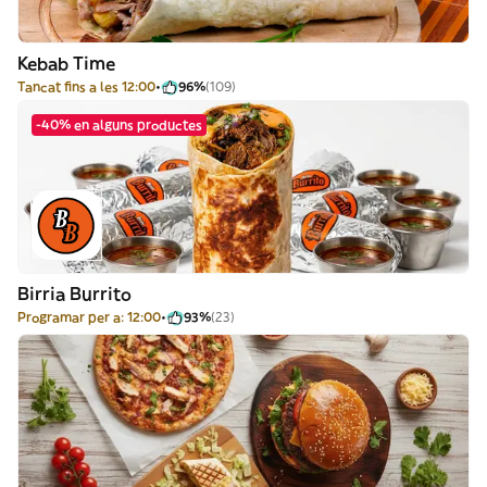
Kebab Time
Tancat fins a les 12:00
96%
(109)
-40% en alguns productes
Birria Burrito
Programar per a: 12:00
93%
(23)