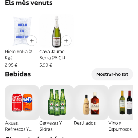
Els més venuts
Hielo Bolsa (2
Cava Jaume
Kg.)
Serra (75 Cl.)
2,95 €
5,99 €
Bebidas
Mostrar-ho tot
Aguas,
Cervezas Y
Destilados
Vino y
Refrescos Y
Sidras
Espumosos
Energéticas