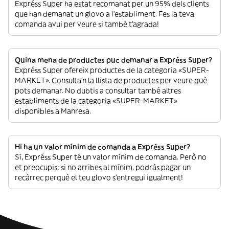
Expréss Super ha estat recomanat per un 95% dels clients
que han demanat un glovo a l’establiment. Fes la teva
comanda avui per veure si també t’agrada!
Quina mena de productes puc demanar a Expréss Super?
Expréss Super ofereix productes de la categoria «SUPER-
MARKET». Consulta’n la llista de productes per veure què
pots demanar. No dubtis a consultar també altres
establiments de la categoria «SUPER-MARKET»
disponibles a Manresa.
Hi ha un valor mínim de comanda a Expréss Super?
Sí, Expréss Super té un valor mínim de comanda. Però no
et preocupis: si no arribes al mínim, podràs pagar un
recàrrec perquè el teu glovo s’entregui igualment!