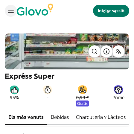
Iniciar sessió
Expréss Super
-
95%
0,99 €
Prime
Gratis
Els més venuts
Bebidas
Charcutería y Lácteos