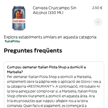
Cerveza Cruzcampo Sin
2,50 €
Alcohol (330 Ml.)
Explora establiments similars en aquesta categoria:
Italià
Pizza
Preguntes freqüents
Com puc demanar Italian Pizza Shop a domicili a
Marbella?
Per demanar Italian Pizza Shop a domicili a Marbella,
simplement obre la pàgina web o aplicació de Glovo i ves a
la categoria «RESTAURANT”». A continuació, introdueix-hi
la teva adreça per comprovar si, a Marbella, Italian Pizza
Shop ofereix lliurament a domicili en aquesta àrea. Ara
tria els productes que vulguis i afegeix-los a la teva
comanda. Quan facis el pagament, es començarà a