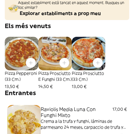
Aquest establiment està tancat en aquest moment. Busques un
lloc similar?
Explorar establiments a prop meu
Els més venuts
Pizza Pepperoni
Pizza Prosciutto
Pizza Prosciutto
(33 Cm.)
E Funghi (33 Cm.)
(33 Cm.)
13,50 €
14,50 €
13,00 €
Entrantes
Raviolis Media Luna Con
17,00 €
Funghi Mixto
Crema a la trufa y funghi, láminas de
parmesano 24 meses, carpaccio de trufa y
aceite de trufa blanca