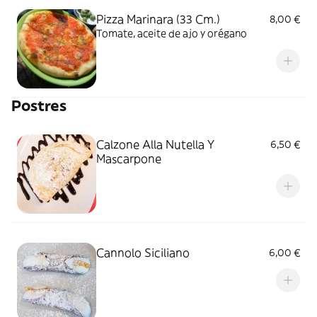
Pizza Marinara (33 Cm.)
8,00 €
Tomate, aceite de ajo y orégano
Postres
Calzone Alla Nutella Y
6,50 €
Mascarpone
Cannolo Siciliano
6,00 €