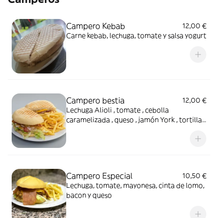
Campero Kebab
12,00 €
Carne kebab, lechuga, tomate y salsa yogurt
Campero bestia
12,00 €
Lechuga Alioli , tomate , cebolla
caramelizada , queso , jamón York , tortilla
y pollo
Campero Especial
10,50 €
Lechuga, tomate, mayonesa, cinta de lomo,
bacon y queso