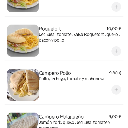
Roquefort
10,00 €
Lechuga , tomate , salsa Roquefort , queso ,
bacon y pollo
Campero Pollo
9,80 €
Pollo, lechuga, tomate y mahonesa
Campero Malagueño
9,00 €
Jamón York, queso , lechuga, tomate y