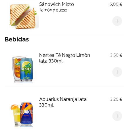
Sándwich Mixto
6,00 €
Jamón y queso
Bebidas
Nestea Té Negro Limón
3,50 €
lata 330ml.
Aquarius Naranja lata
3,20 €
330ml.