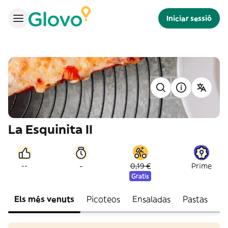
Iniciar sessió
La Esquinita II
-
--
0,19 €
Prime
Gratis
Els més venuts
Picoteos
Ensaladas
Pastas
H