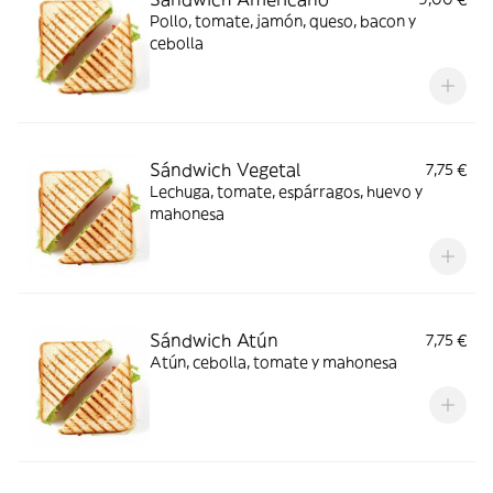
Pollo, tomate, jamón, queso, bacon y
cebolla
Sándwich Vegetal
7,75 €
Lechuga, tomate, espárragos, huevo y
mahonesa
Sándwich Atún
7,75 €
Atún, cebolla, tomate y mahonesa