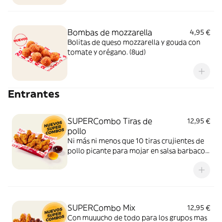
Bombas de mozzarella
4,95 €
Bolitas de queso mozzarella y gouda con
tomate y orégano. (8ud)
Entrantes
SUPERCombo Tiras de
12,95 €
pollo
Ni más ni menos que 10 tiras crujientes de
pollo picante para mojar en salsa barbacoa
y miel y mostaza. Un SUPERCombo lleno
de solomillos de pollo, tiernos y sabrosos,
para compartir con tus amigos y que nadie
se quede con hambre.
SUPERCombo Mix
12,95 €
Con muuucho de todo para los grupos mas