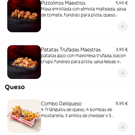
Pizzolinos Maestros
5,45 €
Masa enrollada con sémola malteada, salsa
de tomate, fundido para pizza, queso
fundido en polvo y chorizo de Pamplona.
Patatas Trufadas Maestras
3,95 €
patatas gajo con mayonesa trufada, bacon
crispy, fundido para pizza, salsa kebab y
queso fundido en polvo.
Queso
Combo Deliqueso
9,95 €
4 Triángulos de queso, 4 bombas de
mozzarella, 3 anillos de cheddar y 3
crujientes de queso ¿Por qué probar solo
uno cuando puedes probarlos todos
juntos?