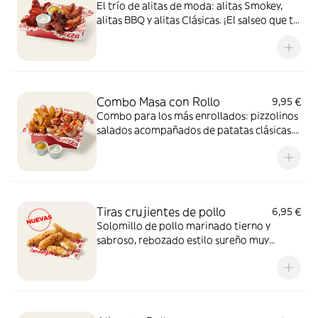
El trío de alitas de moda: alitas Smokey,
alitas BBQ y alitas Clásicas. ¡El salseo que tu
cuerpo necesita!
Combo Masa con Rollo
9,95 €
Combo para los más enrollados: pizzolinos
salados acompañados de patatas clásicas.
Incluye 2 salsas de 35g para mojar.
Tiras crujientes de pollo
6,95 €
Solomillo de pollo marinado tierno y
sabroso, rebozado estilo sureño muy
crujiente y un toque picante de pimienta.
Sí, el paraíso existe.