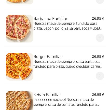
confitado y orégano. El festival de queso
que siempre soñaste.
Barbacoa Familiar
26,95 €
Nuestra masa de siempre, fundido para
pizza, bacon, pollo, salsa barbacoa y doble
de carne de vacuno. Clásica y legendaria.
Como solo Telepizza sabe hacerla.
Burger Familiar
26,95 €
Nuestra masa de siempre, salsa barbacoa,
fundido para pizza, queso cheddar, carne
de vacuno, bacon, salsa para Burger Heinz.
Kebab Familiar
26,95 €
¡Keeeeeeee gocheo! Nuestra masa de
siempre, salsa de tomate, fundido para
pizza, pollo marinado, cebolla, especias