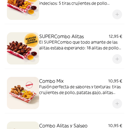
indecisos: 5 tiras crujientes de pollo
picante, 6 alitas de pollo y patatas gajo
acompañadas con salsa barbacoa y miel y
mostaza. El SUPERCombo para compartir
y no quedarse con ganas de nada.
SUPERCombo Alitas
12,95 €
El SUPERCombo que todo amante de las
alitas estaba esperando: 18 alitas de pollo
acompañadas con salsa barbacoa y miel y
mostaza. Para compartir ¡y repetir!
Combo Mix
10,95 €
Fusión perfecta de sabores y texturas: tiras
crujientes de pollo, patatas gajo, alitas
crujientes y dos salsas de 35g para mojar,
una mezcla 100% adictiva.
Combo Alitas y Salseo
10,95 €