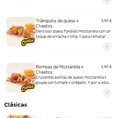
Quesabrosa.
Triángulos de queso x
5,95 €
Cheetos
Delicioso queso fundido mozzarella con un
toque de sriracha y lima. Y para rematar:
muuucho topping de Cheetos
acompañados de nuestra salsa Quesabrosa.
Bombas de Mozzarella x
5,95 €
Cheetos
Crujientes bolitas de queso mozzarella y
gouda con tomate y orégano. Y por si esto
no fuera suficientemente bueno: topping
de Cheetos acompañado de nuestra salsa
Quesabrosa.
Clásicas