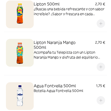
Lipton 500ml
2,70 €
¿Buscas una bebida refrescante y con sabor
increíble?. ¡Sabor y frescura en cada
bocado y sorbo!
Lipton Naranja Mango
2,70 €
500ml
Acompaña tu Telepizza con un Lipton
Naranja Mango y disfruta del equilibrio
perfecto entre el cítrico de la naranja y el
toque tropical del mango. ¡El sabor
refrescante del verano!
Agua Fontvella 500ml
1,75 €
Botella Agua Fontvella 500ml