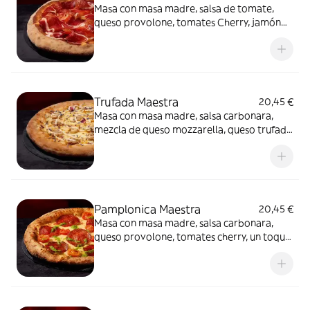
Masa con masa madre, salsa de tomate,
queso provolone, tomates Cherry, jamón
de cebo 50% raza ibérica y AOVE.
Trufada Maestra
20,45 €
Masa con masa madre, salsa carbonara,
mezcla de queso mozzarella, queso trufado
y queso provolone, champiñones,
mayonesa trufada y flores secas.
Pamplonica Maestra
20,45 €
Masa con masa madre, salsa carbonara,
queso provolone, tomates cherry, un toque
de pesto y chorizo de Pamplona.