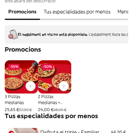
dies abans del descompte
Promocions
Tus especialidades por menos
Menú i
El seguiment en viu no està disponible.
L'establiment lliura les c
Promocions
-55%
-50%
3 Pizzas
2 Pizzas
medianas
medianas +
Combo Mix
25,65 €
24,00 €
57,00 €
48,00 €
Tus especialidades por menos
Disfruta el triple - Familiar
46,95 €