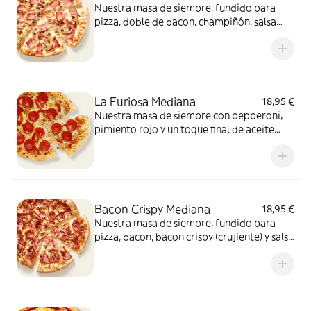
Nuestra masa de siempre, fundido para
pizza, doble de bacon, champiñón, salsa
carbonara y extra de fundido para pizza.
¡Un clásico irresistible!
La Furiosa Mediana
18,95 €
Nuestra masa de siempre con pepperoni,
pimiento rojo y un toque final de aceite
picante. Solo para valientes.
Bacon Crispy Mediana
18,95 €
Nuestra masa de siempre, fundido para
pizza, bacon, bacon crispy (crujiente) y salsa
barbacoa para el toque perfecto. ¡Ñam!