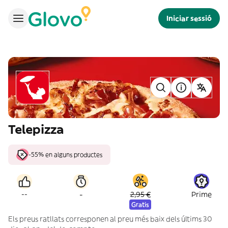
Iniciar sessió
Telepizza
-55% en alguns productes
-
--
2,95 €
Prime
Gratis
Els preus ratllats corresponen al preu més baix dels últims 30