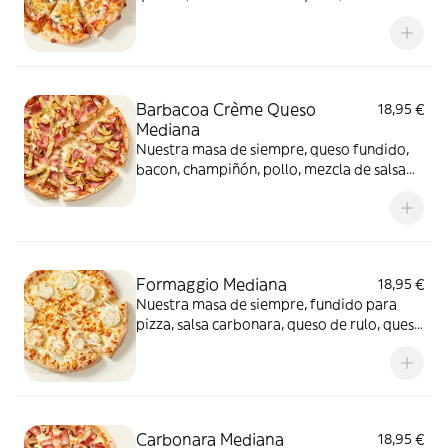
felicidad.
Barbacoa Crème Queso
18,95 €
Mediana
Nuestra masa de siempre, queso fundido,
bacon, champiñón, pollo, mezcla de salsa
barbacoa y carbonara y extra de fundido
para pizza. Una fusión perfecta que
conquista a todos.
Formaggio Mediana
18,95 €
Nuestra masa de siempre, fundido para
pizza, salsa carbonara, queso de rulo, queso
provolone y mezcla de 5 quesos gourmet:
cheddar, gouda, emmental , mozzarella y
havarty. Para quienes saben que nunca hay
demasiado queso.
Carbonara Mediana
18,95 €