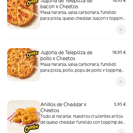
Jugona de Telepizza de
18,95 €
bacon x Cheetos
Masa naranja, salsa carbonara, fundido
para pizza, queso cheddar, bacon y topping
de Cheetos. Sí, has leído bien: Cheetos.
Jugona de Telepizza de
18,95 €
pollo x Cheetos
Masa naranja, salsa carbonara, fundido
para pizza, pollo, pops de pollo y topping
de Cheetos. Advertencia: ¡te dejará huella!
Anillos de Cheddar x
5,95 €
Cheetos
Todo al naranja: nuestros crujientes aritos
de queso cheddar fundido con topping de
Cheetos acompañados de nuestra salsa