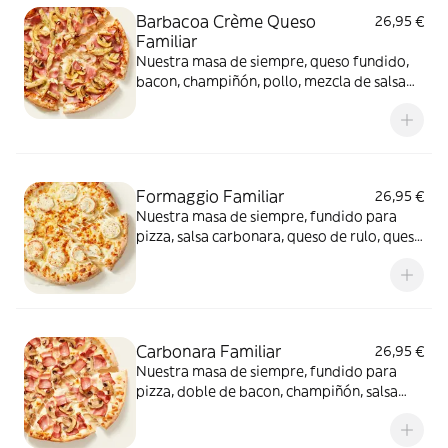
Barbacoa Crème Queso
26,95 €
Familiar
Nuestra masa de siempre, queso fundido,
bacon, champiñón, pollo, mezcla de salsa
barbacoa y carbonara y extra de fundido
para pizza. Una fusión perfecta que
conquista a todos.
Formaggio Familiar
26,95 €
Nuestra masa de siempre, fundido para
pizza, salsa carbonara, queso de rulo, queso
provolone y mezcla de 5 quesos gourmet:
cheddar, gouda, emmental , mozzarella y
havarty. Para quienes saben que nunca hay
demasiado queso.
Carbonara Familiar
26,95 €
Nuestra masa de siempre, fundido para
pizza, doble de bacon, champiñón, salsa
carbonara y extra de fundido para pizza.
¡Un clásico irresistible!