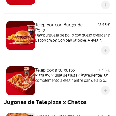
bacon crispy. Con pan brioche. A elegir
entre salsa barbacoa o salsa burger.
Acompañada de una ración de patatas gajo
y una bebida de 50 cl
Telepibox con Burger de
12,95 €
Pollo
Hamburguesa de pollo con queso cheddar y
bacon crispy. Con pan brioche. A elegir
entre salsa barbacoa o salsa burger.
Acompañada de una ración de patatas gajo
y una bebida de 50 cl
Telepibox a tu gusto
11,95 €
Pizza Individual de hasta 2 ingredientes, un
complemento a elegir entre pan de ajo o
patatas gajo y una bebida de 50 cl
Jugonas de Telepizza x Chetos