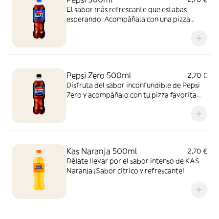
El sabor más refrescante que estabas
esperando. Acompáñala con una pizza
recién salida del horno y vive la experiencia
con esta combinación perfecta, ¡para
disfrutar cualquier momento!
Pepsi Zero 500ml
2,70 €
Disfruta del sabor inconfundible de Pepsi
Zero y acompáñalo con tu pizza favorita
recién horneada. ¡Zero azúcar y máximo
sabor!
Kas Naranja 500ml
2,70 €
Déjate llevar por el sabor intenso de KAS
Naranja ¡Sabor cítrico y refrescante!