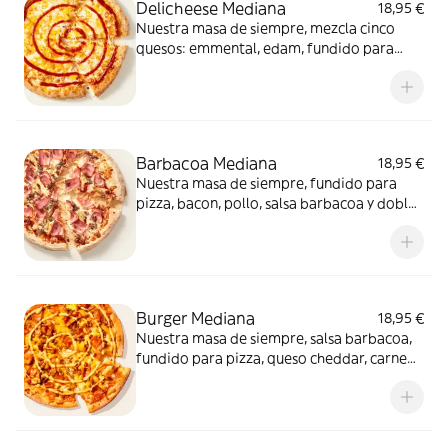
Delicheese Mediana
18,95 €
Nuestra masa de siempre, mezcla cinco
quesos: emmental, edam, fundido para
pizza, provolone, cheddar, tomate
confitado y orégano. El festival de queso
que siempre soñaste.
Barbacoa Mediana
18,95 €
Nuestra masa de siempre, fundido para
pizza, bacon, pollo, salsa barbacoa y doble
de carne de vacuno. Clásica y legendaria.
Como solo Telepizza sabe hacerla.
Burger Mediana
18,95 €
Nuestra masa de siempre, salsa barbacoa,
fundido para pizza, queso cheddar, carne
de vacuno, bacon, salsa para Burger Heinz.