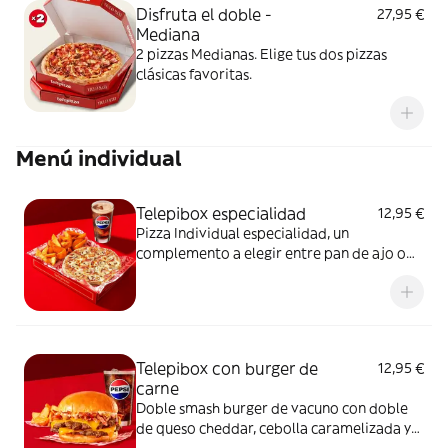
Disfruta el doble -
27,95 €
Mediana
2 pizzas Medianas. Elige tus dos pizzas
clásicas favoritas.
Menú individual
Telepibox especialidad
12,95 €
Pizza Individual especialidad, un
complemento a elegir entre pan de ajo o
patatas gajo y una bebida de 50 cl
Telepibox con burger de
12,95 €
carne
Doble smash burger de vacuno con doble
de queso cheddar, cebolla caramelizada y