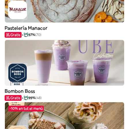
Pastelería Manacor
Gratis
97%
(70)
Bombon Boss
Gratis
99%
(48)
-10% en tot el menú