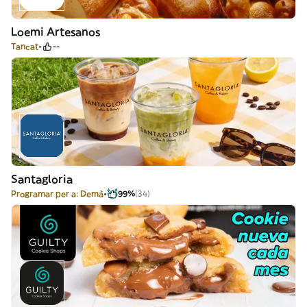
Loemi Artesanos
Tancat
--
Santagloria
Programar per a: Demà
99%
(34)