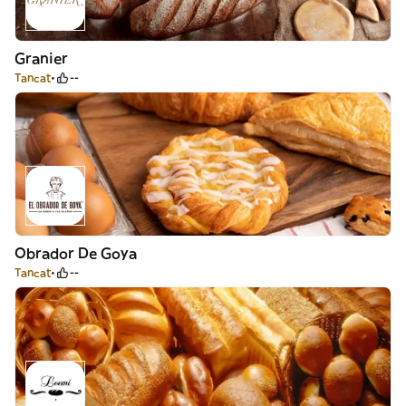
Granier
Tancat
--
Obrador De Goya
Tancat
--