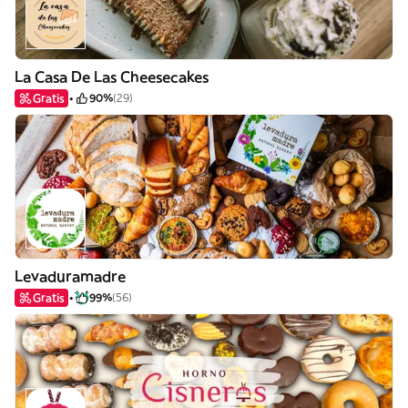
La Casa De Las Cheesecakes
Gratis
90%
(29)
Levaduramadre
Gratis
99%
(56)