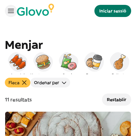
Iniciar sessió
Menjar
Americà
Hamburgueses
Snacks
Esmorzar
Pollastre
Fleca
Ordenar per
11 resultats
Restablir