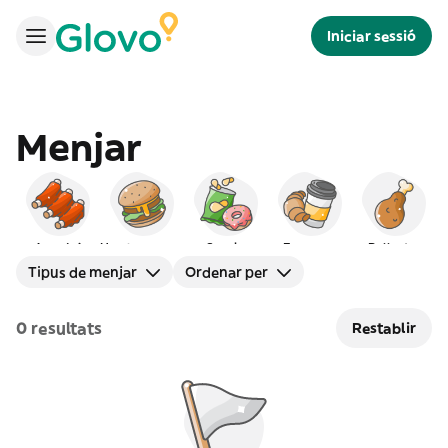
Iniciar sessió
Menjar
Americà
Hamburgueses
Snacks
Esmorzar
Pollastre
Tipus de menjar
Ordenar per
0 resultats
Restablir