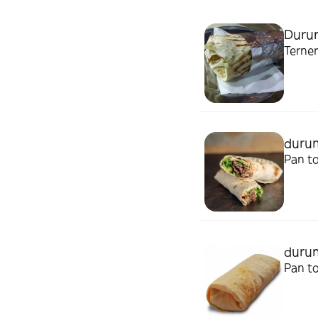
Durum
Terner
durum
Pan to
durum
Pan to