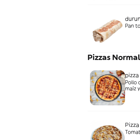
duru
Pan to
Pizzas Normal
pizza
Pollo 
maíz 
Pizza
Tomate