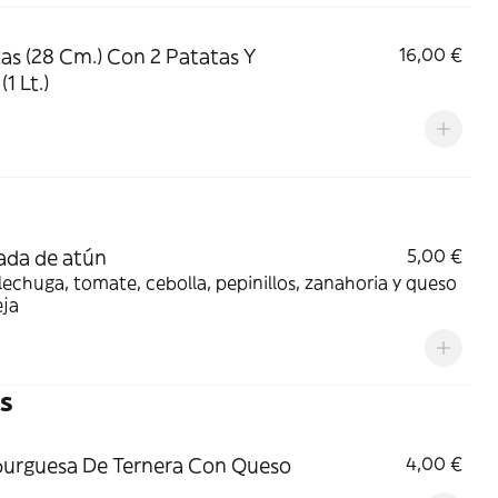
zas (28 Cm.) Con 2 Patatas Y
16,00 €
(1 Lt.)
ada de atún
5,00 €
lechuga, tomate, cebolla, pepinillos, zanahoria y queso
eja
s
urguesa De Ternera Con Queso
4,00 €