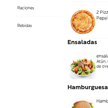
Raciones
2 Piz
Pepsi 
Bebidas
Ensaladas
ensal
Atún, 
de ov
Hamburguesa
Hamb