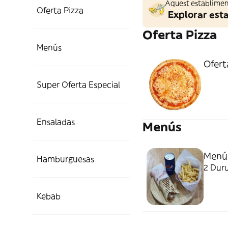
Aquest establiment
Oferta Pizza
Explorar est
Oferta Pizza
Menús
Ofert
Super Oferta Especial
Ensaladas
Menús
Menú
Hamburguesas
2 Duru
Kebab