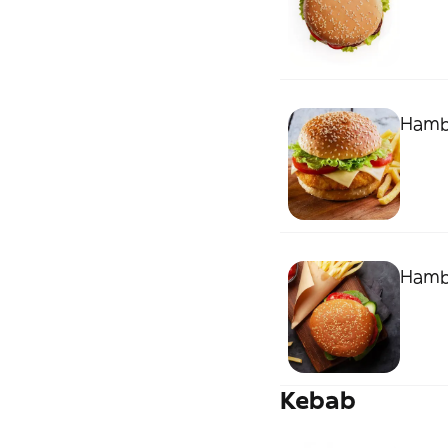
Hamb
Hamb
Kebab