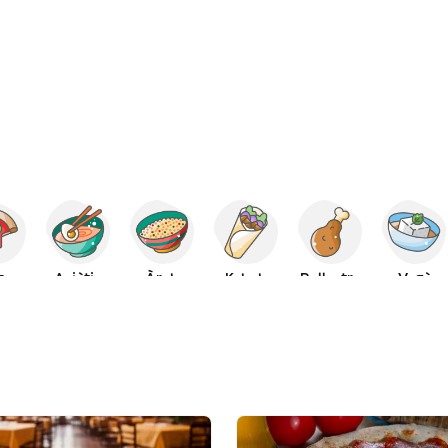
za
Asiàtic
Àrab
Kebab
Pollastre
Vegà