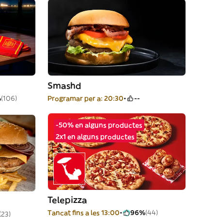
Smashd
%
(106)
Programar per a: 20:30
--
-50% en alguns productes
2x1 en alguns productes
Telepizza
Tancat fins a les 13:00
96%
(44)
(23)