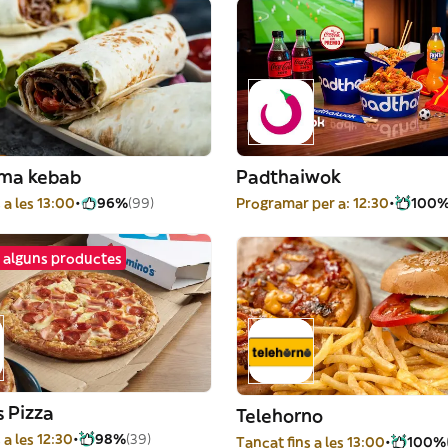
ma kebab
Padthaiwok
 a les 13:00
96%
(99)
Programar per a: 12:30
100
 alguns productes
 Pizza
Telehorno
 a les 12:30
98%
(39)
Tancat fins a les 13:00
100%