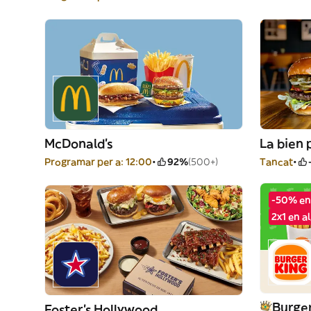
McDonald's
La bien
Programar per a: 12:00
92%
(500+)
Tancat
-50% en
2x1 en a
Burger
Foster's Hollywood