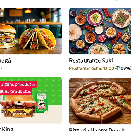
 pagá
Restaurante Suki
--
Programar per a: 13:00
99%
 alguns productes
lguns productes
 King
Pizzería Happy Beach