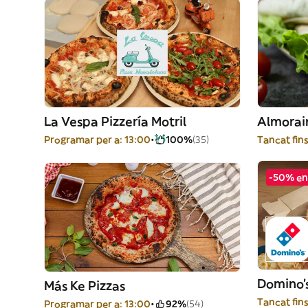
La Vespa Pizzería Motril
Almorai
Programar per a: 13:00
100%
(35)
Tancat fins
-50% en
Domino's
Más Ke Pizzas
Tancat fins
Programar per a: 13:00
92%
(54)