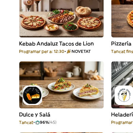
Kebab Andaluz Tacos de Lion
Pizzería 
Programar per a: 12:30
NOVETAT
Tancat fins
Dulce y Salá
Heladerí
Tancat
96%
(45)
Programar 