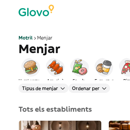
Motril
Menjar
Menjar
Hamburgueses
Americà
Snacks
Esmorzar
Piz
Tipus de menjar
Ordenar per
Tots els establiments