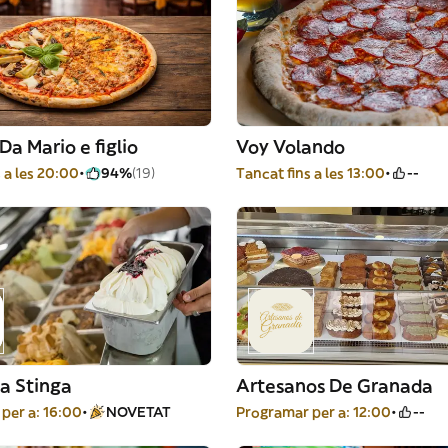
Da Mario e figlio
Voy Volando
 a les 20:00
94%
(19)
Tancat fins a les 13:00
--
a Stinga
Artesanos De Granada
per a: 16:00
NOVETAT
Programar per a: 12:00
--