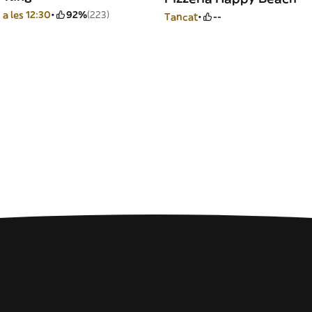
 a les 12:30
92%
(223)
Tancat
--