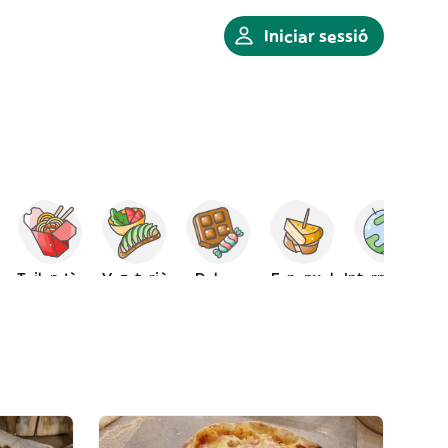
Iniciar sessió
Tailandès
Vegetarià
Dolços
Espanyol
Internacional