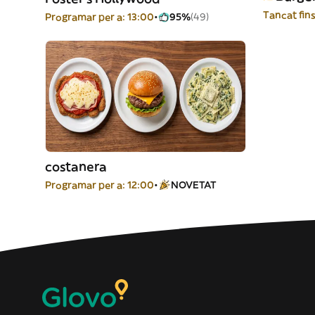
Tancat fins
Programar per a: 13:00
95%
(49)
costanera
Programar per a: 12:00
NOVETAT