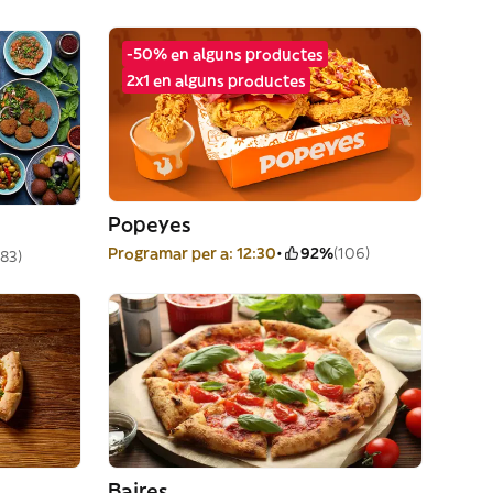
-50% en alguns productes
2x1 en alguns productes
Popeyes
Programar per a: 12:30
92%
(106)
(83)
Baires