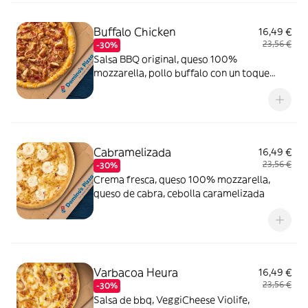
Buffalo Chicken
16,49 €
23,56 €
-30%
Salsa BBQ original, queso 100%
mozzarella, pollo buffalo con un toque
picante, bacon crispy, cebolla caramelizada
y queso
Cabramelizada
16,49 €
23,56 €
-30%
Crema fresca, queso 100% mozzarella,
queso de cabra, cebolla caramelizada
Varbacoa Heura
16,49 €
23,56 €
-30%
Salsa de bbq, VeggiCheese Violife,