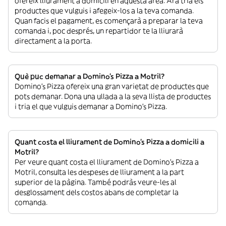
ofereix lliurament a domicili en aquesta àrea. Ara tria els
productes que vulguis i afegeix-los a la teva comanda.
Quan facis el pagament, es començarà a preparar la teva
comanda i, poc després, un repartidor te la lliurarà
directament a la porta.
Què puc demanar a Domino's Pizza a Motril?
Domino's Pizza ofereix una gran varietat de productes que
pots demanar. Dona una ullada a la seva llista de productes
i tria el que vulguis demanar a Domino's Pizza.
Quant costa el lliurament de Domino's Pizza a domicili a
Motril?
Per veure quant costa el lliurament de Domino's Pizza a
Motril, consulta les despeses de lliurament a la part
superior de la pàgina. També podràs veure-les al
desglossament dels costos abans de completar la
comanda.