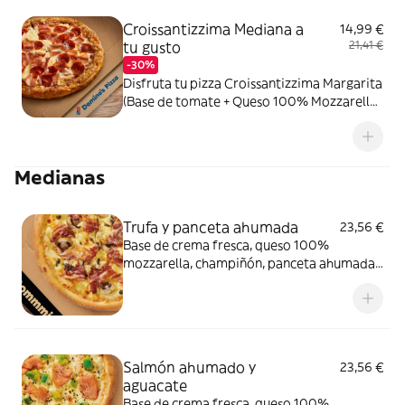
Croissantizzima Mediana a
14,99 €
tu gusto
21,41 €
-30%
Disfruta tu pizza Croissantizzima Margarita
(Base de tomate + Queso 100% Mozzarella)
+ Tus 2 ingredientes favoritos
Medianas
Trufa y panceta ahumada
23,56 €
Base de crema fresca, queso 100%
mozzarella, champiñón, panceta ahumada
y salsa de trufa negra.
Salmón ahumado y
23,56 €
aguacate
Base de crema fresca, queso 100%