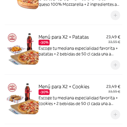
queso 100% Mozzarella + 2 ingredientes a
elegir entre: York, Bacon, Bacon Crispy,
Carne de vacuno, Pollo a la parrilla,
Pepperoni, Atún,Champiñón, Cebolla,
Cebolla Caramelizada, Pimiento verde,
Maiz, Aceitunas negras
Menú para X2 + Patatas
23,49 €
33,55 €
-30%
Escoge tu mediana especialidad favorita +
patatas + 2 bebidas de 50 cl cada una a
elegir entre Coca Cola, Coca Cola Zero,
Fanta de naranja, Fuze tea o Aquarius de
limón. Tu CocaCola con premio
Menú para X2 + Cookies
23,49 €
33,55 €
-30%
Escoge tu mediana especialidad favorita +
cookies + 2 bebidas de 50 cl cada una a
elegir entre Coca Cola, Coca Cola Zero,
Fanta de naranja, Fuze tea o Aquarius de
limón. Tu CocaCola con premio