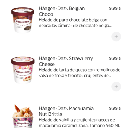
Häagen-Dazs Belgian
9,99 €
Choco
Helado de puro chocolate belga con
delicadas láminas de chocolate belga
negro. Tamaño 460 ML
Häagen-Dazs Strawberry
9,99 €
Cheese
Helado de tarta de queso con remolinos de
salsa de fresa y trocitos crujientes de
galleta. Tamaño 460 ML
Häagen-Dazs Macadamia
9,99 €
Nut Brittle
Helado de vainilla y crujientes nueces de
macadamia caramelizada. Tamaño 460 ML