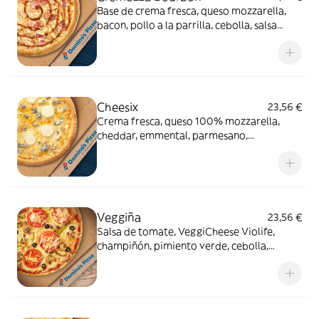
Base de crema fresca, queso mozzarella,
bacon, pollo a la parrilla, cebolla, salsa
Bourbon (0% alcohol)
Cheesix
23,56 €
Crema fresca, queso 100% mozzarella,
cheddar, emmental, parmesano,
gorgonzola, queso de cabra
Veggiña
23,56 €
Salsa de tomate, VeggiCheese Violife,
champiñón, pimiento verde, cebolla,
aceitunas negras y tomate natural. Con
masa veggi Thin Crust.