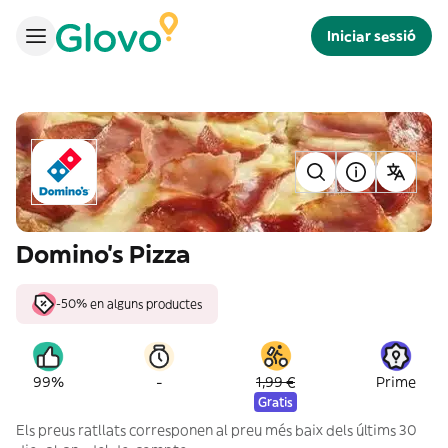
Iniciar sessió
Domino's Pizza
-50% en alguns productes
-
99%
1,99 €
Prime
Gratis
Els preus ratllats corresponen al preu més baix dels últims 30