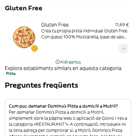
Gluten Free
Gluten Free
11,69 €
Crea tu propia pizza individual Gluten free.
Con queso 100% Mozzarella, base de salsa
de tomate. Toppings: pollo a la parrilla,
bacon o york.
Alérgenos
Explora establiments similars en aquesta categoria:
Pizza
Preguntes freqüents
Com puc demanar Domino's Pizza a domicili a Motril?
Per demanar Domino's Pizza a domicili a Motril,
simplement obre la pàgina web o aplicació de Glovo i ves a
la categoria «RESTAURANT”». A continuació, introdueix-hi
la teva adreça per comprovar si, a Motril, Domino's Pizza