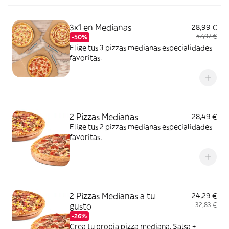
pollo marinadas (18 unidades)
3x1 en Medianas
28,99 €
57,97 €
-50%
Elige tus 3 pizzas medianas especialidades
favoritas.
2 Pizzas Medianas
28,49 €
Elige tus 2 pizzas medianas especialidades
favoritas.
2 Pizzas Medianas a tu
24,29 €
gusto
32,83 €
-26%
Crea tu propia pizza mediana. Salsa +