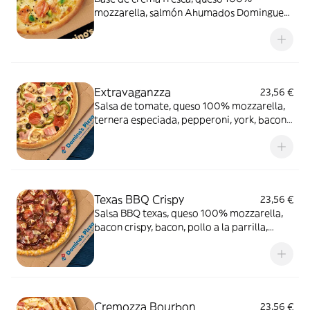
mozzarella, salmón Ahumados Dominguez
en lonchas, aguacate, eneldo y sésamo
negro.
Extravaganzza
23,56 €
Salsa de tomate, queso 100% mozzarella,
ternera especiada, pepperoni, york, bacon,
cebolla, pimiento verde, champiñón y
aceitunas negras.
Texas BBQ Crispy
23,56 €
Salsa BBQ texas, queso 100% mozzarella,
bacon crispy, bacon, pollo a la parrilla,
carne de vacuno, queso cheddar en el
borde y salsa
Cremozza Bourbon
23,56 €