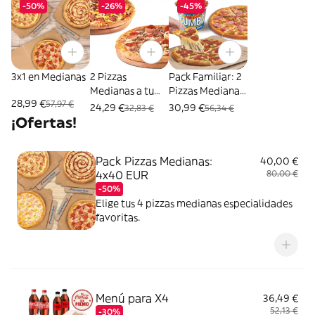
-50%
-26%
-45%
3x1 en Medianas
2 Pizzas
Pack Familiar: 2
Medianas a tu
Pizzas Medianas
28,99 €
57,97 €
gusto
+ Mega Cubo
24,29 €
30,99 €
32,83 €
56,34 €
¡Ofertas!
Pack Pizzas Medianas:
40,00 €
4x40 EUR
80,00 €
-50%
Elige tus 4 pizzas medianas especialidades
favoritas.
Menú para X4
36,49 €
52,13 €
-30%