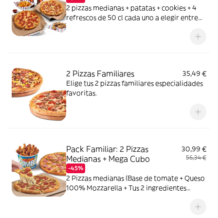
2 pizzas medianas + patatas + cookies + 4
refrescos de 50 cl cada uno a elegir entre
Coca Cola, Coca Cola Zero, Fanta de
naranja, Fuze tea o Aquarius de limón. Tu
CocaCola con premio
2 Pizzas Familiares
35,49 €
Elige tus 2 pizzas familiares especialidades
favoritas.
Pack Familiar: 2 Pizzas
30,99 €
Medianas + Mega Cubo
56,34 €
-45%
2 Pizzas medianas (Base de tomate + Queso
100% Mozzarella + Tus 2 ingredientes
favoritos) + 1 Mega Cubo de pollo (17
unidades: 5 piezas de Strippers, 6 piezas de
Kickers y 6 piezas de Nuggets.) o Alitas de