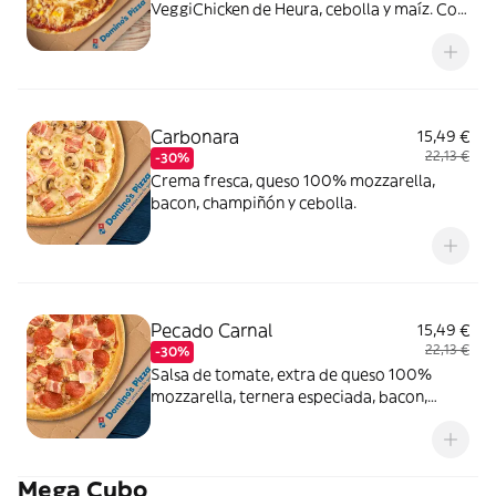
VeggiChicken de Heura, cebolla y maíz. Con
masa veggi Thin Crust.
Carbonara
15,49 €
22,13 €
-30%
Crema fresca, queso 100% mozzarella,
bacon, champiñón y cebolla.
Pecado Carnal
15,49 €
22,13 €
-30%
Salsa de tomate, extra de queso 100%
mozzarella, ternera especiada, bacon,
pepperoni y york.
Mega Cubo