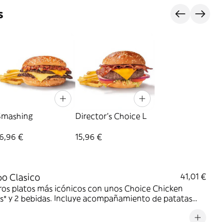
s
Smashing
Director's Choice L
6,96 €
15,96 €
o Clasico
41,01 €
ros platos más icónicos con unos Choice Chicken
s* y 2 bebidas. Incluye acompañamiento de patatas
. Perfecto para cena y película en casa. ¡DE NADA!