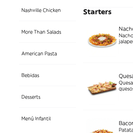
Nashville Chicken
Starters
Nach
More Than Salads
Nachos
jalape
American Pasta
Bebidas
Quesa
Quesad
quesos
cilant
Desserts
Menú Infantil
Bacon
Patata