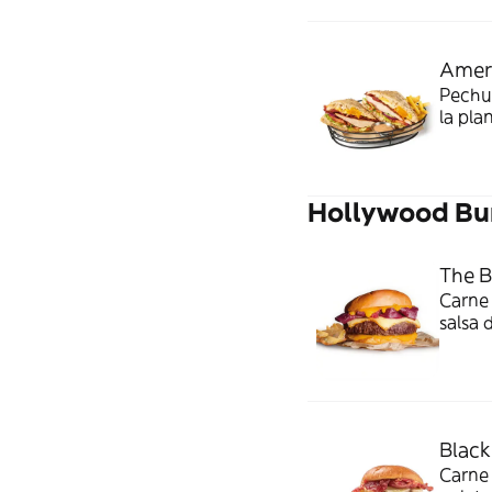
Amer
Pechug
la pla
salsa 
Hollywood Bu
The 
Carne 
salsa
estilo
Black
Carne