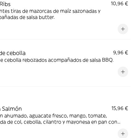
Ribs
10,96 €
ntes tiras de mazorcas de maíz sazonadas y
añadas de salsa butter.
de cebolla
9,96 €
de cebolla rebozados acompañados de salsa BBQ.
a Salmón
15,96 €
n ahumado, aguacate fresco, mango, tomate,
da de col, cebolla, cilantro y mayonesa en pan con
as. Los productos de la pesca crudos han sido
mente congelados a Tª < de -20ºC, mínimo 24 horas.