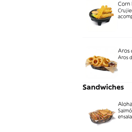
Corn 
Crujie
acomp
Aros 
Aros 
Sandwiches
Aloh
Salmó
ensala
semill
previa