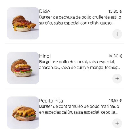
Dixie
15,80 €
Burger de pechuga de pollo crujiente estilo
sureño, salsa especial con relish, queso
Cheddar, bacon, relish de tomate con
jalapeño y mézclum de lechugas.
Alérgenos: Burger: Contiene gluten,
lácteos, mostaza y sulfitos.
Hindi
14,30 €
Burger de pollo de corral, salsa especial,
anacardos, salsa de curry y mango, lechuga,
tomate y cebolla roja. Alérgenos: Burger:
Contiene lácteos, frutos secos, apio,
mostaza y sulfitos. Salsa especial: Contiene
huevo, soja, apio, mostaza y sulfitos
Pepita Pita
13,55 €
Burger de contramuslo de pollo marinado
en especias cajún, salsa especial, cebolla
caramelizada, queso Cheddar, lechuga y
tomate. Alérgenos: Burger: Contiene