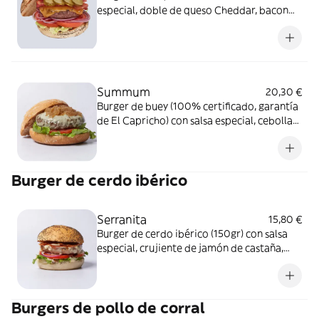
especial, doble de queso Cheddar, bacon
crujiente, pepinillos y lechuga. Alérgenos:
Burger: Contiene lácteos, soja, mostaza y
sulfitos. Salsa especial: Contiene huevo,
soja, apio, mostaza y sulfitos.
Summum
20,30 €
Burger de buey (100% certificado, garantía
de El Capricho) con salsa especial, cebolla
caramelizada, crema de queso azul lechuga
y tomate. Alérgenos: Burger: Contiene
lácteos. Salsa especial: Contiene huevo,
Burger de cerdo ibérico
soja, apio, mostaza y sulfitos.
Serranita
15,80 €
Burger de cerdo ibérico (150gr) con salsa
especial, crujiente de jamón de castaña,
crema de queso manchego, lechuga,
tomate y cebolla roja. Alérgenos: Burger:
Huevo, lácteos y sulfitos. Salsa especial:
Burgers de pollo de corral
Huevo, soja, apio, mostaza y sulfitos.