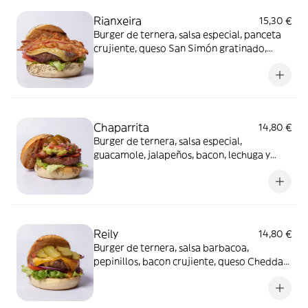
Rianxeira
15,30 €
Burger de ternera, salsa especial, panceta
crujiente, queso San Simón gratinado,
lechuga, tomate y cebolla roja. Alérgenos:
Burger: Contiene huevo, leche y sulfitos.
Salsa especial: Contiene huevo, soja, apio,
mostaza y sulfitos.
Chaparrita
14,80 €
Burger de ternera, salsa especial,
guacamole, jalapeños, bacon, lechuga y
pico de gallo. Alérgenos: Burger: Contiene
sulfitos. Salsa especial: Contiene huevo,
soja, apio, mostaza y sulfitos.
Reily
14,80 €
Burger de ternera, salsa barbacoa,
pepinillos, bacon crujiente, queso Cheddar,
lechuga, tomate y cebolla roja. Alérgenos:
Burger: Contiene lácteos, mostaza y
sulfitos. Salsa barbacoa: Contiene mostaza.