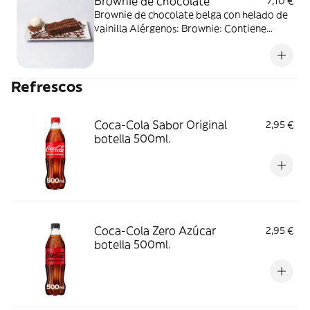
Brownie de chocolate
7,10 €
Brownie de chocolate belga con helado de
vainilla Alérgenos: Brownie: Contiene
gluten, huevo, soja y lácteos. Helado de
vainilla: Contiene huevo y lácteos.
Refrescos
Coca-Cola Sabor Original
2,95 €
botella 500ml.
Coca-Cola Zero Azúcar
2,95 €
botella 500ml.