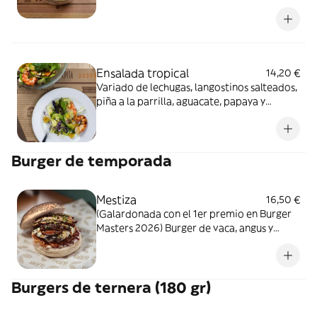
bacon crujiente, tomate y salsa César.
Alérgenos: Contiene gluten, huevo,
pescado, mostaza y lácteos.
Ensalada tropical
14,20 €
Variado de lechugas, langostinos salteados,
piña a la parrilla, aguacate, papaya y
anacardos con vinagreta cítrica. Alérgenos:
Contiene crustáceos, frutos secos y sulfitos.
Burger de temporada
Mestiza
16,50 €
(Galardonada con el 1er premio en Burger
Masters 2026) Burger de vaca, angus y
wagyu, salsa ahumada de cecina, rosti de
patata, crema de queso de oveja, shiitakes
glaseadas orientales y sésamo. Alérgenos:
Burgers de ternera (180 gr)
Burger: Contiene gluten, huevo, pescado,
soja, lácteos, apio, sésamo y sulfitos