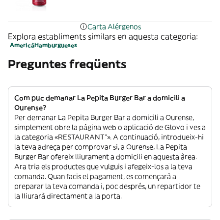
Carta Alérgenos
Explora establiments similars en aquesta categoria:
Americà
Hamburgueses
Preguntes freqüents
Com puc demanar La Pepita Burger Bar a domicili a
Ourense?
Per demanar La Pepita Burger Bar a domicili a Ourense,
simplement obre la pàgina web o aplicació de Glovo i ves a
la categoria «RESTAURANT”». A continuació, introdueix-hi
la teva adreça per comprovar si, a Ourense, La Pepita
Burger Bar ofereix lliurament a domicili en aquesta àrea.
Ara tria els productes que vulguis i afegeix-los a la teva
comanda. Quan facis el pagament, es començarà a
preparar la teva comanda i, poc després, un repartidor te
la lliurarà directament a la porta.