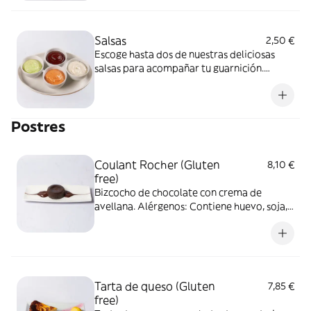
Salsas
2,50 €
Escoge hasta dos de nuestras deliciosas
salsas para acompañar tu guarnición.
Alérgenos: Ali-Oli verde: Contiene huevo.
Chipotle picante: Libre de alérgenos.
Mayonesa de trufa: Contiene huevo.
Postres
Emulsión de chimichurri: Contiene huevo y
sulfitos.
Coulant Rocher (Gluten
8,10 €
free)
Bizcocho de chocolate con crema de
avellana. Alérgenos: Contiene huevo, soja,
lácteos, cacahuete y frutos secos.
Tarta de queso (Gluten
7,85 €
free)