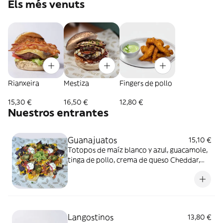
Els més venuts
Rianxeira
Mestiza
Fingers de pollo
15,30 €
16,50 €
12,80 €
Nuestros entrantes
Guanajuatos
15,10 €
Totopos de maíz blanco y azul, guacamole,
tinga de pollo, crema de queso Cheddar,
crema agria, cebolla roja encurtida, pico de
gallo y jalapeños. Disponible opción
vegana. Alérgenos: Guanajuatos: Contiene
lácteos y sulfitos. Guanajuatos veganos:
Contiene soja y sulfitos.
Langostinos
13,80 €