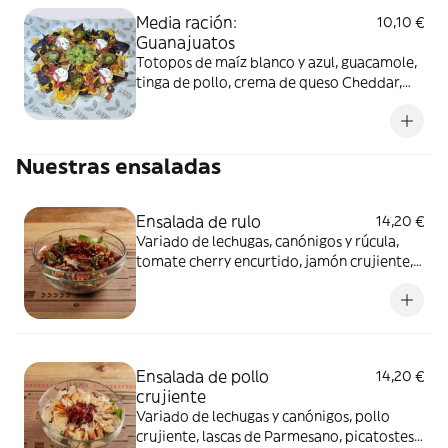
Media ración:
10,10 €
Guanajuatos
Totopos de maíz blanco y azul, guacamole,
tinga de pollo, crema de queso Cheddar,
crema agria, cebolla roja encurtida, pico de
gallo y jalapeños. Disponible opción
vegana. Alérgenos: Guanajuatos: Contiene
Nuestras ensaladas
lácteos y sulfitos. Guanajuatos veganos:
Contiene soja y sulfitos.
Ensalada de rulo
14,20 €
Variado de lechugas, canónigos y rúcula,
tomate cherry encurtido, jamón crujiente,
rulo de cabra, frutos secos y pasas con
vinagreta de frutos rojos y reducción de
Módena. Alérgenos: Contiene lácteos,
frutos secos y sulfitos.
Ensalada de pollo
14,20 €
crujiente
Variado de lechugas y canónigos, pollo
crujiente, lascas de Parmesano, picatostes,