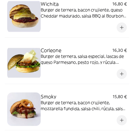
Wichita
16,80 €
Burger de ternera, bacon crujiente, queso
Cheddar madurado, salsa BBQ al Bourbon y
relish de pepinillos. Alérgenos: Burger:
Contiene gluten, pescado, soja, lácteos,
apio, mostaza y sulfitos.
Corleone
16,30 €
Burger de ternera, salsa especial, lascas de
queso Parmesano, pesto rojo, y rúcula.
Alérgenos: Burger: Contiene huevo,
lácteos, frutos secos y sulfitos. Salsa
especial: Contiene huevo, soja, apio,
mostaza y sulfitos.
Smoky
15,80 €
Burger de ternera, bacon crujiente,
mozzarella fundida, salsa chili, rúcula, salsa
barbacoa y cebolla en tempura. Alérgenos:
Burger: Contiene gluten, huevo, lácteos,
mostaza y sulfitos. Salsa barbacoa:
Contiene mostaza.