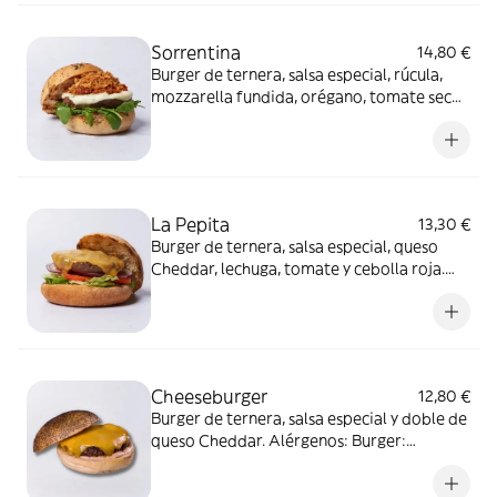
Sorrentina
14,80 €
Burger de ternera, salsa especial, rúcula,
mozzarella fundida, orégano, tomate seco
en aceite de oliva y cebolla crujiente.
Alérgenos: Burger: Contiene gluten, lácteos
y sulfitos. Salsa especial: Contiene huevo,
soja, apio, mostaza y sulfitos
La Pepita
13,30 €
Burger de ternera, salsa especial, queso
Cheddar, lechuga, tomate y cebolla roja.
Alérgenos: Burger: Contiene lácteos y
sulfitos Salsa especial: Contiene huevo,
soja, apio, mostaza y sulfitos
Cheeseburger
12,80 €
Burger de ternera, salsa especial y doble de
queso Cheddar. Alérgenos: Burger:
Contiene, lácteos y sulfitos. Salsa especial:
Contiene huevo, soja, apio, mostaza y