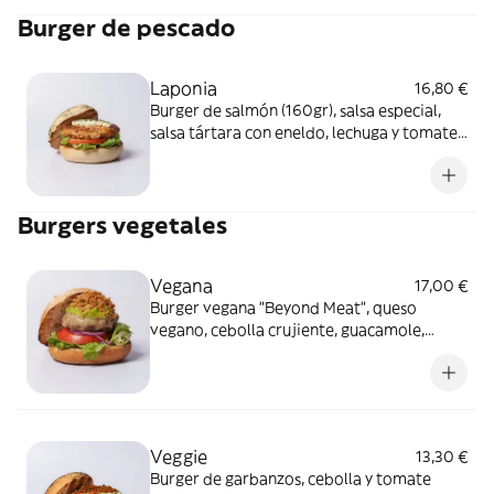
huevo, lácteos y mostaza. Salsa especial:
Burger de pescado
Contiene huevo, soja, apio, mostaza y
sulfitos.
Laponia
16,80 €
Burger de salmón (160gr), salsa especial,
salsa tártara con eneldo, lechuga y tomate.
Alérgenos: Burger: Contiene huevo,
pescado, mostaza y sulfitos. Salsa especial:
Contiene huevo, soja, apio, mostaza y
Burgers vegetales
sulfitos.
Vegana
17,00 €
Burger vegana "Beyond Meat", queso
vegano, cebolla crujiente, guacamole,
lechuga y tomate. Alérgenos: Burger:
Contiene gluten
Veggie
13,30 €
Burger de garbanzos, cebolla y tomate