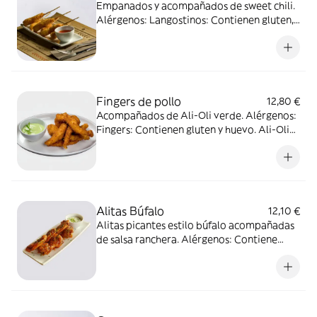
Empanados y acompañados de sweet chili.
Alérgenos: Langostinos: Contienen gluten,
crustáceos, huevo y sulfitos Sweet chili:
Libre de alérgenos.
Fingers de pollo
12,80 €
Acompañados de Ali-Oli verde. Alérgenos:
Fingers: Contienen gluten y huevo. Ali-Oli
verde: Contiene huevo.
Alitas Búfalo
12,10 €
Alitas picantes estilo búfalo acompañadas
de salsa ranchera. Alérgenos: Contiene
gluten, huevo, pescado, lácteos, sésamo y
sulfitos. Salsa Ranchera: Contiene huevo y
lácteos.