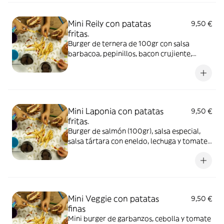
Huevo, soja, apio, mostaza y sulfitos.
Mini Reily con patatas
9,50 €
fritas.
Burger de ternera de 100gr con salsa
barbacoa, pepinillos, bacon crujiente,
queso Cheddar, lechuga, tomate y cebolla
roja con de patatas fritas finas. Alérgenos:
Burger: Contiene soja, lácteos, mostaza y
sulfitos. Salsa barbacoa: Contiene mostaza.
Mini Laponia con patatas
9,50 €
fritas.
Burger de salmón (100gr), salsa especial,
salsa tártara con eneldo, lechuga y tomate,
acompañada de patatas fritas finas.
Alérgenos: Burger: Contiene huevo,
pescado, mostaza y sulfitos. Salsa especial:
Contiene huevo, soja, apio, mostaza y
sulfitos.
Mini Veggie con patatas
9,50 €
finas
Mini burger de garbanzos, cebolla y tomate