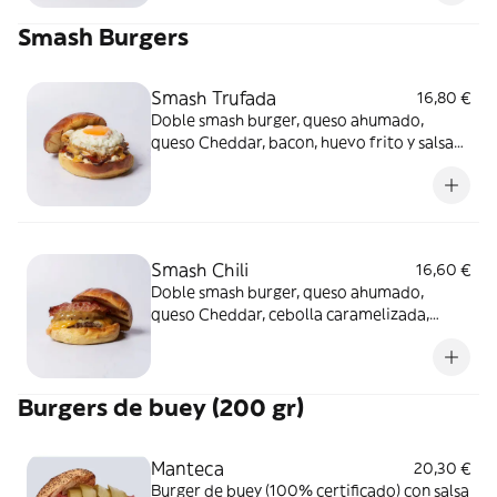
sulfitos.
Smash Burgers
Smash Trufada
16,80 €
Doble smash burger, queso ahumado,
queso Cheddar, bacon, huevo frito y salsa
de trufa en pan brioche americano.
Alérgenos: Burger: Contiene huevo, soja y
lácteos Pan americano: Contiene gluten,
huevo y lácteos.
Smash Chili
16,60 €
Doble smash burger, queso ahumado,
queso Cheddar, cebolla caramelizada,
bacon y salsa chile en pan brioche
americano. Alérgenos: Burger: Contiene
huevo, soja y lácteos Pan americano:
Burgers de buey (200 gr)
Contiene gluten, huevo y lácteos.
Manteca
20,30 €
Burger de buey (100% certificado) con salsa