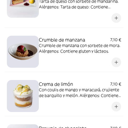
Tarta de queso con sorbete de mandarina.
Alérgenos: Tarta de queso: Contiene
huevo, lácteos y frutos secos. Sorbete de
mandarina: Libre de alérgenos.
Crumble de manzana
7,10 €
Crumble de manzana con sorbete de mora.
Alérgenos: Contiene gluten y lácteos.
Crema de limón
7,10 €
Con coulis de mango y maracuyá, crujiente
de barquillo y melón. Alérgenos: Contiene
gluten, soja y lácteos.