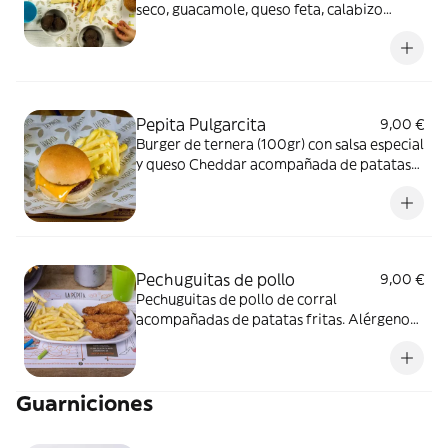
seco, guacamole, queso feta, calabizo
(chorizo de calabaza), tomate y lechuga.
Alérgenos: Burger: Contiene lácteos y
frutos secos.
Pepita Pulgarcita
9,00 €
Burger de ternera (100gr) con salsa especial
y queso Cheddar acompañada de patatas
fritas. Alérgenos: Burger: Contiene lactosa
y sulfitos. Salsa especial: Contiene huevo,
soja, apio, mostaza y sulfitos.
Pechuguitas de pollo
9,00 €
Pechuguitas de pollo de corral
acompañadas de patatas fritas. Alérgenos:
Contiene gluten y huevo.
Guarniciones