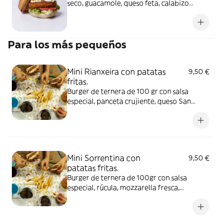
seco, guacamole, queso feta, calabizo
(chorizo de calabaza), tomate y lechuga.
Alérgenos: Burger: Contiene lácteos y
frutos secos.
Para los más pequeños
Mini Rianxeira con patatas
9,50 €
fritas.
Burger de ternera de 100 gr con salsa
especial, panceta crujiente, queso San
Simón gratinado, lechuga, tomate y cebolla
roja, con patatas fritas finas Alérgenos:
Burger: Huevo, leche y sulfitos. Salsa
especial: Huevo, soja, apio, mostaza y
sulfitos.
Mini Sorrentina con
9,50 €
patatas fritas.
Burger de ternera de 100gr con salsa
especial, rúcula, mozzarella fresca,
orégano, tomate seco y cebolla crujiente
con patatas fritas finas. Alérgenos: Burger:
Gluten, lácteos y sulfitos. Salsa especial: