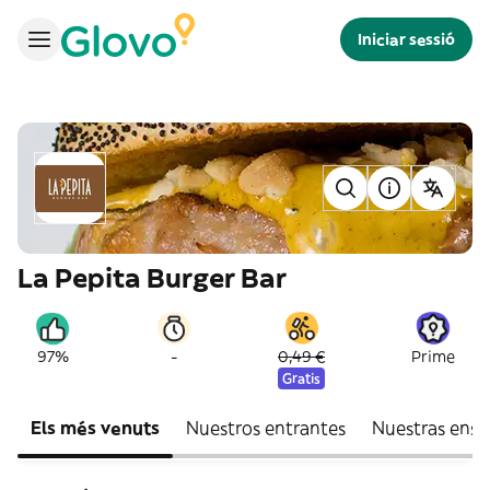
Iniciar sessió
La Pepita Burger Bar
-
97%
0,49 €
Prime
Gratis
Els més venuts
Nuestros entrantes
Nuestras ensa