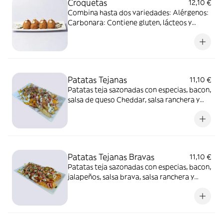
Croquetas
12,10 €
Combina hasta dos variedades: Alérgenos:
Carbonara: Contiene gluten, lácteos y
sulfitos Boletus: Contiene gluten, lácteos y
sulfitos. Mejillón tigre: Contiene gluten,
pescado, lácteos, sulfitos y moluscos.
Patatas Tejanas
11,10 €
Patatas teja sazonadas con especias, bacon,
salsa de queso Cheddar, salsa ranchera y
cebollino. Alérgenos: Contienen huevo y
lácteos
Patatas Tejanas Bravas
11,10 €
Patatas teja sazonadas con especias, bacon,
jalapeños, salsa brava, salsa ranchera y
cebollino. Alérgenos: Contiene huevo, soja
y lácteos.