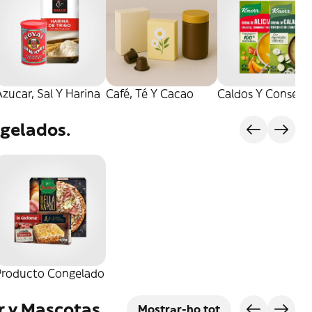
zucar, Sal Y Harina
Café, Té Y Cacao
Caldos Y Conserv
gelados.
Producto Congelado
r y Mascotas
Mostrar-ho tot