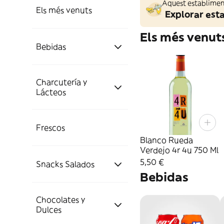
Aquest establiment
Els més venuts
Explorar est
Els més venut
Bebidas
Charcutería y
Aguas,
Lácteos
Refrescos Y
Energéticas
Charcutería
Frescos
Cervezas Y
Refrescos
Blanco Rueda
Sidras
Verdejo 4r 4u 750 Ml
5,50 €
Quesos,
Embutidos Varios
Frutas y Verduras
Snacks Salados
Energéticas e
Lácteos y
Bebidas
Cervezas
Destilados
Isotónicas
Huevos
Chocolates y
Fruta y Verdura
Frutos Secos
Dulces
Zumos y
Vino y
Sidras
Quesos
Ginebra