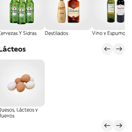
ervezas Y Sidras
Destilados
Vino y Espumoso
 Lácteos
uesos, Lácteos y
Huevos