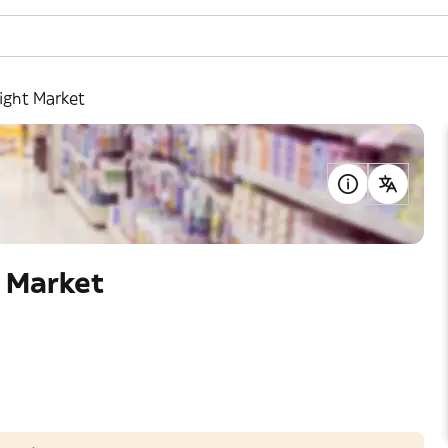
ight Market
 Market