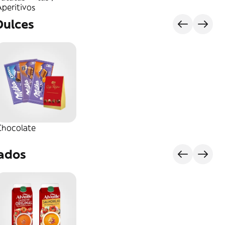
peritivos
Dulces
Chocolate
rados