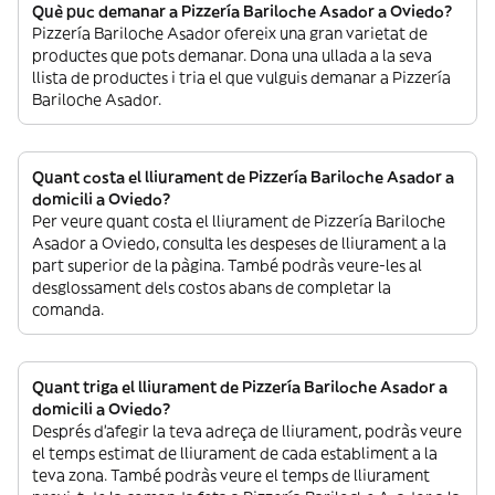
Què puc demanar a Pizzería Bariloche Asador a Oviedo?
Pizzería Bariloche Asador ofereix una gran varietat de
productes que pots demanar. Dona una ullada a la seva
llista de productes i tria el que vulguis demanar a Pizzería
Bariloche Asador.
Quant costa el lliurament de Pizzería Bariloche Asador a
domicili a Oviedo?
Per veure quant costa el lliurament de Pizzería Bariloche
Asador a Oviedo, consulta les despeses de lliurament a la
part superior de la pàgina. També podràs veure-les al
desglossament dels costos abans de completar la
comanda.
Quant triga el lliurament de Pizzería Bariloche Asador a
domicili a Oviedo?
Després d’afegir la teva adreça de lliurament, podràs veure
el temps estimat de lliurament de cada establiment a la
teva zona. També podràs veure el temps de lliurament