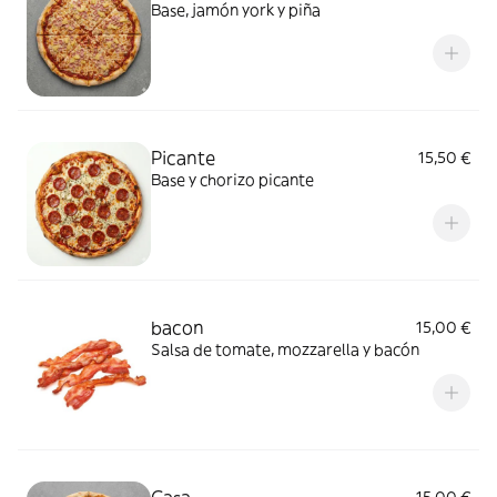
Base, jamón york y piña
Picante
15,50 €
Base y chorizo picante
bacon
15,00 €
Salsa de tomate, mozzarella y bacón