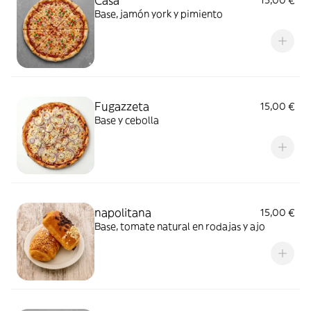
Casa
15,00 €
Base, jamón york y pimiento
Fugazzeta
15,00 €
Base y cebolla
napolitana
15,00 €
Base, tomate natural en rodajas y ajo