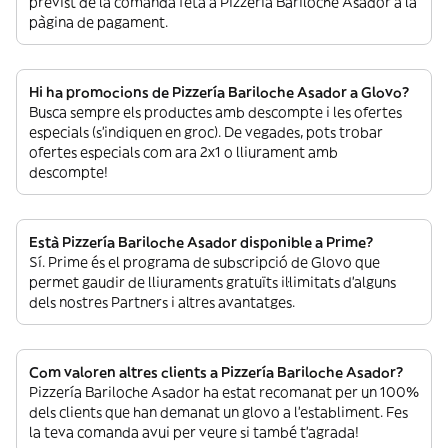
previst de la comanda feta a Pizzería Bariloche Asador a la
pàgina de pagament.
Hi ha promocions de Pizzería Bariloche Asador a Glovo?
Busca sempre els productes amb descompte i les ofertes
especials (s’indiquen en groc). De vegades, pots trobar
ofertes especials com ara 2x1 o lliurament amb
descompte!
Està Pizzería Bariloche Asador disponible a Prime?
Sí. Prime és el programa de subscripció de Glovo que
permet gaudir de lliuraments gratuïts il·limitats d’alguns
dels nostres Partners i altres avantatges.
Com valoren altres clients a Pizzería Bariloche Asador?
Pizzería Bariloche Asador ha estat recomanat per un 100%
dels clients que han demanat un glovo a l’establiment. Fes
la teva comanda avui per veure si també t’agrada!