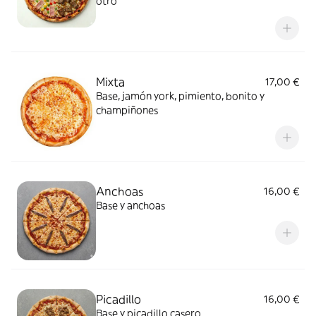
otro
Mixta
17,00 €
Base, jamón york, pimiento, bonito y
champiñones
Anchoas
16,00 €
Base y anchoas
Picadillo
16,00 €
Base y picadillo casero