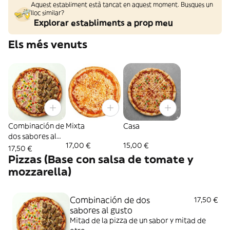
Aquest establiment està tancat en aquest moment. Busques un
lloc similar?
Explorar establiments a prop meu
Els més venuts
Combinación de
Mixta
Casa
dos sabores al
17,00 €
15,00 €
gusto
17,50 €
Pizzas (Base con salsa de tomate y
mozzarella)
Combinación de dos
17,50 €
sabores al gusto
Mitad de la pizza de un sabor y mitad de