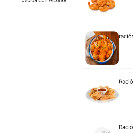
Bebida Con Alcohol
ració
Ració
Ració