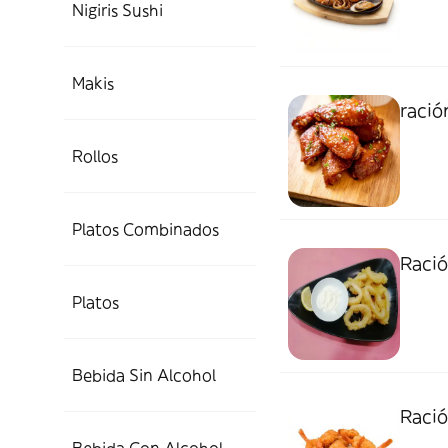
Nigiris Sushi
Makis
ració
Rollos
Platos Combinados
Ració
Platos
Bebida Sin Alcohol
Ració