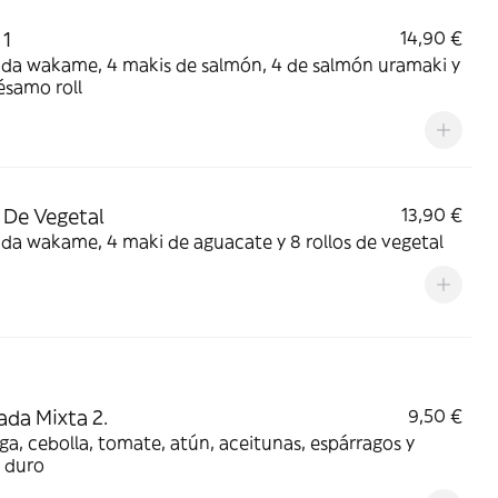
 1
14,90 €
ada wakame, 4 makis de salmón, 4 de salmón uramaki y
ésamo roll
De Vegetal
13,90 €
da wakame, 4 maki de aguacate y 8 rollos de vegetal
ada Mixta 2.
9,50 €
a, cebolla, tomate, atún, aceitunas, espárragos y
 duro