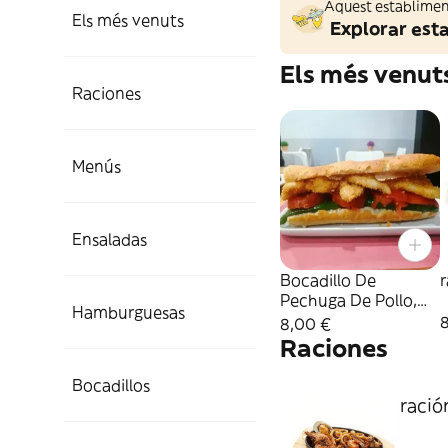
Aquest establiment
Els més venuts
Explorar est
Els més venut
Raciones
Menús
Ensaladas
Bocadillo De
r
Pechuga De Pollo,
Hamburguesas
Queso Y Pimientos
8,00 €
Verdes
Raciones
Bocadillos
ració