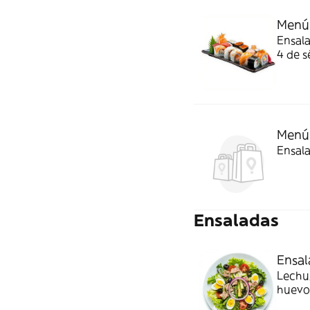
Menú
Ensal
4 de s
Menú 
Ensala
Ensaladas
Ensal
Lechug
huevo