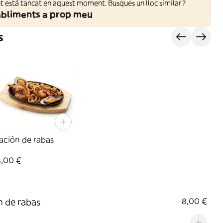
 està tancat en aquest moment. Busques un lloc similar?
abliments a prop meu
s
ación de rabas
8,00 €
n de rabas
8,00 €