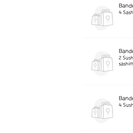
Bandej
4 Sash
Bandej
2 Sush
sashim
Bandej
4 Sush