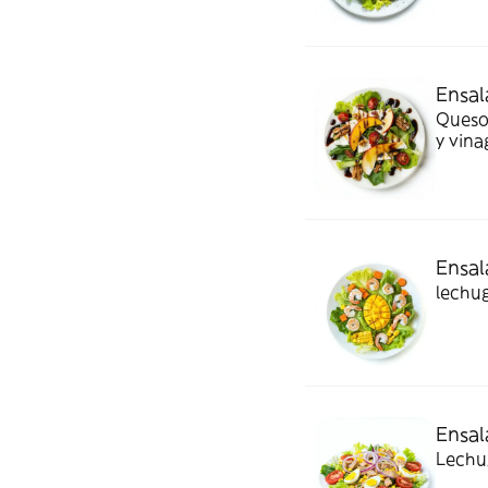
Ensal
Queso 
y vina
Ensal
lechug
Ensal
Lechug