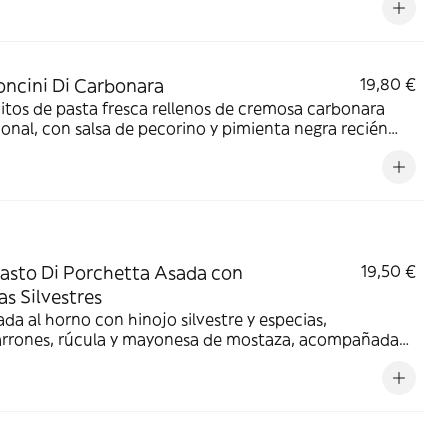
o en polvo.
ncini Di Carbonara
19,80 €
tos de pasta fresca rellenos de cremosa carbonara
ional, con salsa de pecorino y pimienta negra recién
, yema de huevo, guanciale crujiente y microbrotes.
asto Di Porchetta Asada con
19,50 €
as Silvestres
da al horno con hinojo silvestre y especias,
arrones, rúcula y mayonesa de mostaza, acompañada
accia de romero y cebolla caramelizada.