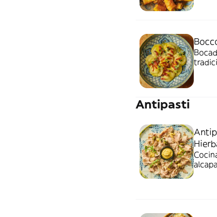
rallad
Bocco
Bocadi
tradic
molida
Antipasti
Antip
Hierb
Cocina
alcap
de foc