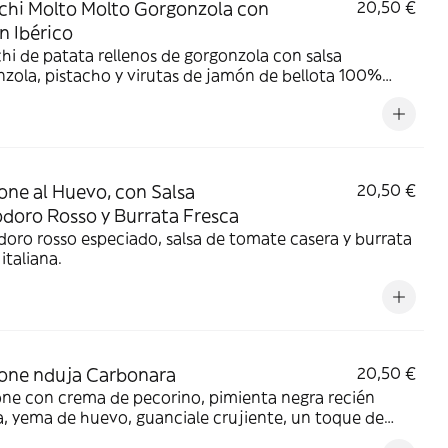
hi Molto Molto Gorgonzola con
20,50 €
 Ibérico
i de patata rellenos de gorgonzola con salsa
zola, pistacho y virutas de jamón de bellota 100%
o.
one al Huevo, con Salsa
20,50 €
oro Rosso y Burrata Fresca
ro rosso especiado, salsa de tomate casera y burrata
 italiana.
one nduja Carbonara
20,50 €
ne con crema de pecorino, pimienta negra recién
, yema de huevo, guanciale crujiente, un toque de
(crema italiana de chorizo picante) y pecorino D.O.P.