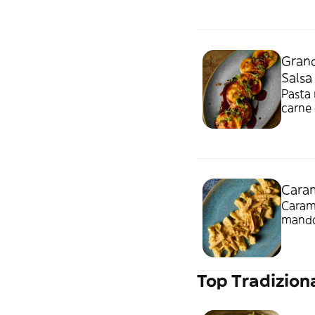
Grand
Salsa
Pasta 
carne 
Caram
Carame
mandor
Top Tradizion