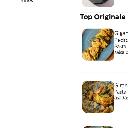
Vinos
Top Originale
Gigan
Pedro
Pasta 
salsa 
Giran
Pasta 
asadas
un to