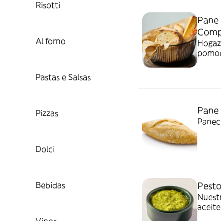
Risotti
Pane 
Compa
Al forno
Hogaza
pomod
Pastas e Salsas
Pane 
Pizzas
Paneci
Dolci
Bebidas
Pesto
Nuestr
aceite