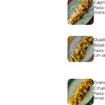
Capri
Pasta 
Grana 
pistac
Quadr
Bolet
Pasta 
con sa
Grand
Cirue
Pasta 
fondo 
gambo