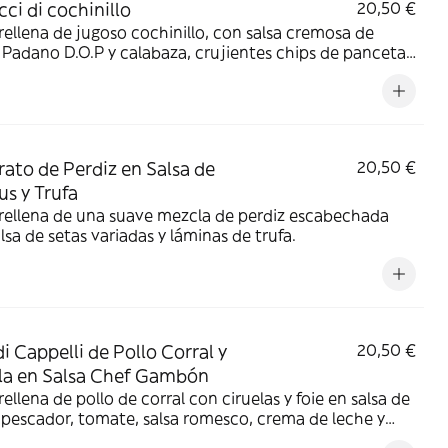
cci di cochinillo
20,50 €
rellena de jugoso cochinillo, con salsa cremosa de
Padano D.O.P y calabaza, crujientes chips de panceta,
hos y un toque dulce de reducción de Pedro Ximénez.
ato de Perdiz en Salsa de
20,50 €
us y Trufa
rellena de una suave mezcla de perdiz escabechada
lsa de setas variadas y láminas de trufa.
i Cappelli de Pollo Corral y
20,50 €
la en Salsa Chef Gambón
rellena de pollo de corral con ciruelas y foie en salsa de
pescador, tomate, salsa romesco, crema de leche y
nes.