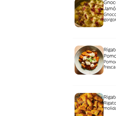
Gnocc
Jamón
Gnocch
gorgon
ibéric
Rigat
Pomod
Pomodo
fresca
Rigat
Rigato
molida
nduja 