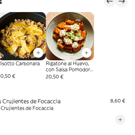
s
Risotto Carbonara
Rigatone al Huevo,
con Salsa Pomodoro
Rosso y Burrata
20,50 €
20,50 €
Fresca
s Crujientes de Focaccia
8,60 €
 Crujientes de Focaccia