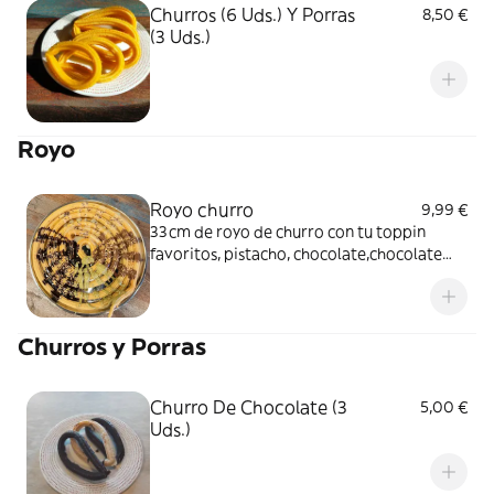
Churros (6 Uds.) Y Porras
8,50 €
(3 Uds.)
Royo
Royo churro
9,99 €
33cm de royo de churro con tu toppin
favoritos, pistacho, chocolate,chocolate
blanco y nocilla
Churros y Porras
Churro De Chocolate (3
5,00 €
Uds.)