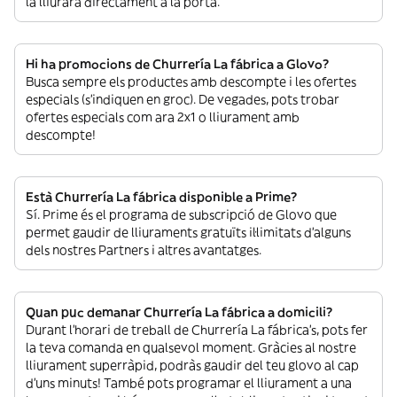
la lliurarà directament a la porta.
Hi ha promocions de Churrería La fábrica a Glovo?
Busca sempre els productes amb descompte i les ofertes
especials (s’indiquen en groc). De vegades, pots trobar
ofertes especials com ara 2x1 o lliurament amb
descompte!
Està Churrería La fábrica disponible a Prime?
Sí. Prime és el programa de subscripció de Glovo que
permet gaudir de lliuraments gratuïts il·limitats d’alguns
dels nostres Partners i altres avantatges.
Quan puc demanar Churrería La fábrica a domicili?
Durant l’horari de treball de Churrería La fábrica’s, pots fer
la teva comanda en qualsevol moment. Gràcies al nostre
lliurament superràpid, podràs gaudir del teu glovo al cap
d’uns minuts! També pots programar el lliurament a una