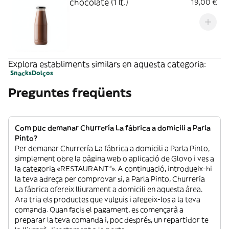
chocolate (1 lt.)
19,00 €
Explora establiments similars en aquesta categoria:
Snacks
Dolços
Preguntes freqüents
Com puc demanar Churrería La fábrica a domicili a Parla
Pinto?
Per demanar Churrería La fábrica a domicili a Parla Pinto,
simplement obre la pàgina web o aplicació de Glovo i ves a
la categoria «RESTAURANT”». A continuació, introdueix-hi
la teva adreça per comprovar si, a Parla Pinto, Churrería
La fábrica ofereix lliurament a domicili en aquesta àrea.
Ara tria els productes que vulguis i afegeix-los a la teva
comanda. Quan facis el pagament, es començarà a
preparar la teva comanda i, poc després, un repartidor te