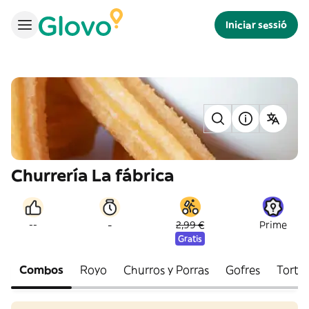
Iniciar sessió
Churrería La fábrica
-
--
2,99 €
Prime
Gratis
Combos
Royo
Churros y Porras
Gofres
Tortit