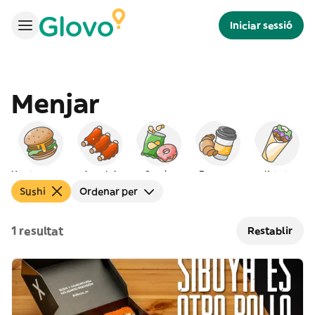
Iniciar sessió
Menjar
Hamburgueses
Americà
Snacks
Esmorzar
Kebab
Sushi
Ordenar per
1 resultat
Restablir