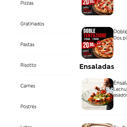
Pizzas
Gratinados
Doble
Dos pi
Pastas
Risotto
Ensaladas
Ensal
Carnes
Lechug
asados
Postres