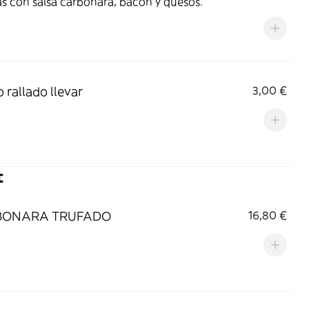
s con salsa carbonara, bacon y quesos.
 rallado llevar
3,00 €
t
BONARA TRUFADO
16,80 €