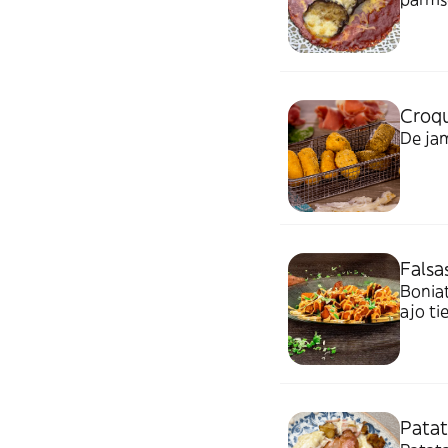
Croqu
De jam
Falsa
Boniat
ajo ti
Pata