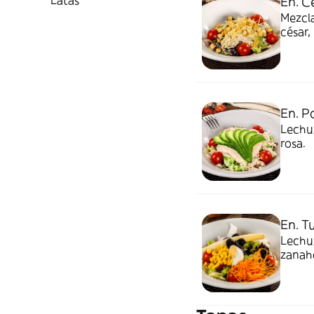
Latas
En. C
Mezcla
césar,
En. P
Lechug
rosa.
En. T
Lechug
zanaho