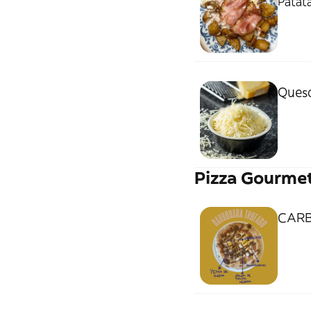
Patata
Queso
Pizza Gourme
CAR