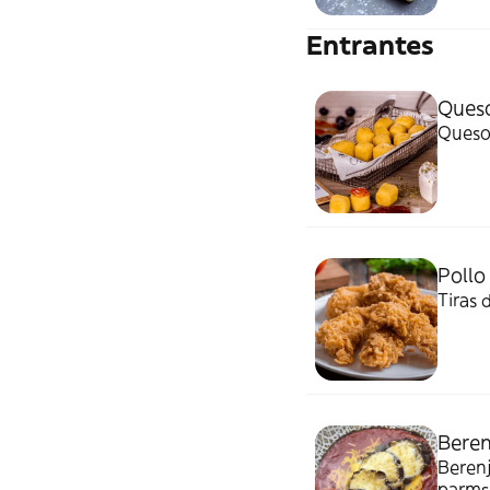
Entrantes
Queso
Queso
Pollo
Tiras 
Beren
Berenj
parms