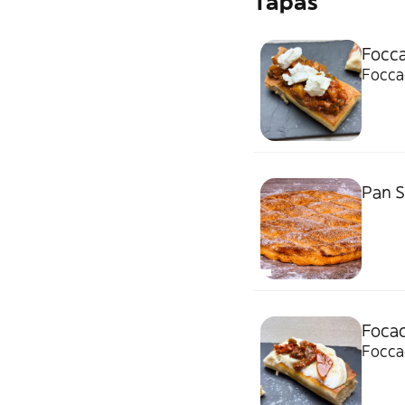
Tapas
Focca
Focca
Pan S
Focac
Foccac