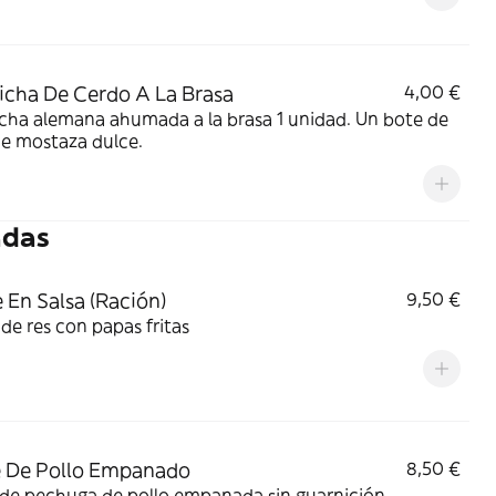
icha De Cerdo A La Brasa
4,00 €
 alemana ahumada a la brasa 1 unidad. Un bote de
30gr de mostaza dulce.
adas
 En Salsa (Ración)
9,50 €
de res con papas fritas
e De Pollo Empanado
8,50 €
 de pechuga de pollo empanada sin guarnición