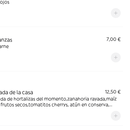
ojos
anzas
7,00 €
arne
ada de la casa
12,50 €
ada de hortalizas del momento,zanahoria rayada,maíz
 frutos secos,tomatitos cherrys, atún en conserva,
s de pollo empanado, queso fresco, aderezo especial de
sa. Recomendamos para 2 personas.