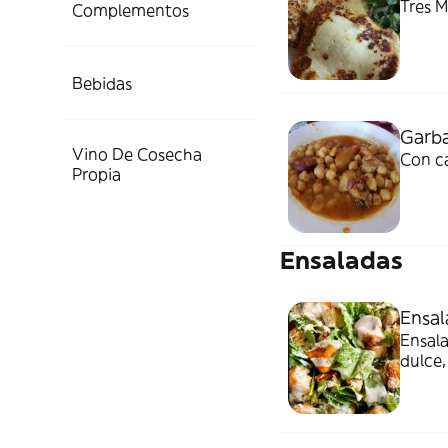
Tres M
Complementos
Bebidas
Garb
Vino De Cosecha
Con c
Propia
Ensaladas
Ensal
Ensal
dulce,
tirita
la ca