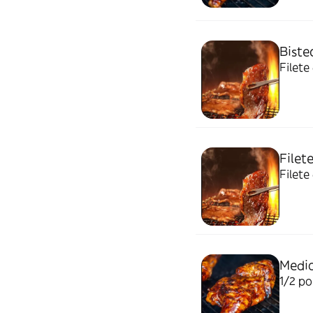
Biste
Filete
Filet
Medio
1/2 po