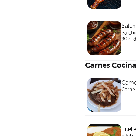
Salch
Salchicha
Carnes Cocin
Carne
Carne 
Filet
Filete