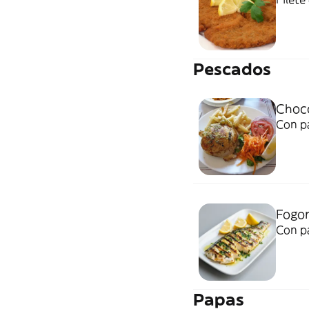
Pescados
Choc
Con pa
Fogon
Con p
Papas