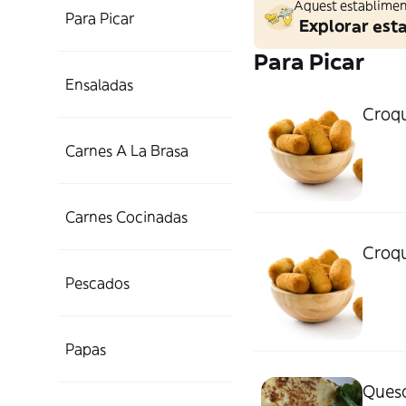
Aquest establiment
Para Picar
Explorar est
Para Picar
Ensaladas
Croqu
Carnes A La Brasa
Carnes Cocinadas
Croqu
Pescados
Papas
Ques