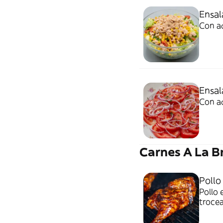
Ensal
Con a
Ensal
Con a
Carnes A La B
Pollo
Pollo 
troce